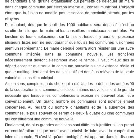
de candidats ainsi qu’une organisation qui permette de déléguer un maire
dans chaque commune par élection interne au conseil municipal. L’objectif
étant que la fusion ne modifie pas le service de proximité attendu par les
citoyens.
Pour autant, dès que le seuil des 1000 habitants sera dépassé, c’est au
scrutin de liste que le maire et les conseillers municipaux seront élus. En
fonction de leur emplacement sur la liste et lorsqu’il y aura en présence
plusieurs listes rien ne peut garantir que toutes les communes fusionnées
aient un représentant. Le maire délégué pourra alors résider sur une autre
commune intégrée dans la commune nouvelle. Les frontières
nécessairement devront s’estomper avec le temps. Il vaut mieux dès le
départ accepter que seule la commune nouvelle a une existence réelle et
que le maillage territorial des administratifs et des élus relèvera de la seule
volonté du conseil municipal.
A mon sens, compte tenu du choix qui a été fait dès le début des années 90
de la coopération intercommunale, les communes nouvelles n’ont de grande
nécessité que lorsque les compétences à exercer ne peuvent plus l’être
convenablement. Un grand nombre de communes sont potentiellement
concernées. Au regard du nombre d’habitants et de la superficie des
communes, le plus souvent ce seront de deux à quatre ou cinq communes
qui constitueront une commune nouvelle.
Finalement, de plus grandes ambitions sont difficiles à justifier si l’on prend
en considération ce que nous avons choisi de faire avec la coopération
intercommunale. Et c’est là qu’une ambigüité est apparue dans le discours