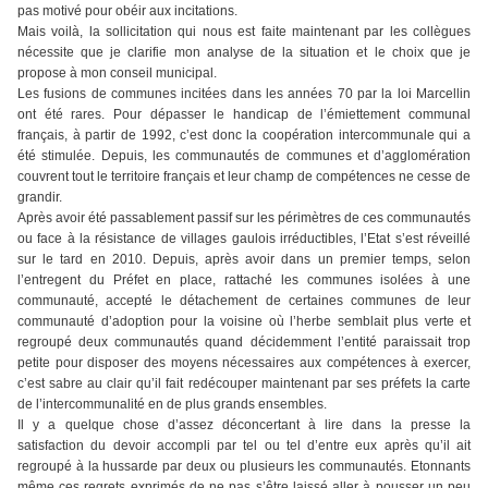
pas motivé pour obéir aux incitations.
Mais voilà, la sollicitation qui nous est faite maintenant par les collègues
nécessite que je clarifie mon analyse de la situation et le choix que je
propose à mon conseil municipal.
Les fusions de communes incitées dans les années 70 par la loi Marcellin
ont été rares. Pour dépasser le handicap de l’émiettement communal
français, à partir de 1992, c’est donc la coopération intercommunale qui a
été stimulée. Depuis, les communautés de communes et d’agglomération
couvrent tout le territoire français et leur champ de compétences ne cesse de
grandir.
Après avoir été passablement passif sur les périmètres de ces communautés
ou face à la résistance de villages gaulois irréductibles, l’Etat s’est réveillé
sur le tard en 2010. Depuis, après avoir dans un premier temps, selon
l’entregent du Préfet en place, rattaché les communes isolées à une
communauté, accepté le détachement de certaines communes de leur
communauté d’adoption pour la voisine où l’herbe semblait plus verte et
regroupé deux communautés quand décidemment l’entité paraissait trop
petite pour disposer des moyens nécessaires aux compétences à exercer,
c’est sabre au clair qu’il fait redécouper maintenant par ses préfets la carte
de l’intercommunalité en de plus grands ensembles.
Il y a quelque chose d’assez déconcertant à lire dans la presse la
satisfaction du devoir accompli par tel ou tel d’entre eux après qu’il ait
regroupé à la hussarde par deux ou plusieurs les communautés. Etonnants
même ces regrets exprimés de ne pas s’être laissé aller à pousser un peu