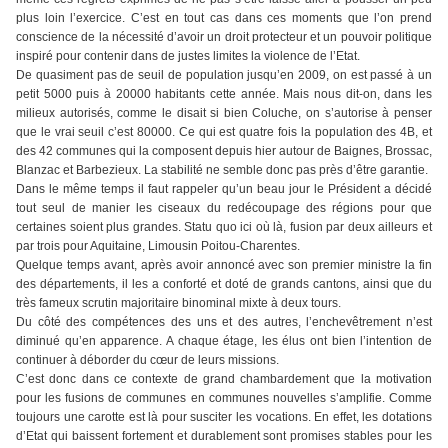
plus loin l’exercice. C’est en tout cas dans ces moments que l’on prend
conscience de la nécessité d’avoir un droit protecteur et un pouvoir politique
inspiré pour contenir dans de justes limites la violence de l’Etat.
De quasiment pas de seuil de population jusqu’en 2009, on est passé à un
petit 5000 puis à 20000 habitants cette année. Mais nous dit-on, dans les
milieux autorisés, comme le disait si bien Coluche, on s’autorise à penser
que le vrai seuil c’est 80000. Ce qui est quatre fois la population des 4B, et
des 42 communes qui la composent depuis hier autour de Baignes, Brossac,
Blanzac et Barbezieux. La stabilité ne semble donc pas près d’être garantie.
Dans le même temps il faut rappeler qu’un beau jour le Président a décidé
tout seul de manier les ciseaux du redécoupage des régions pour que
certaines soient plus grandes. Statu quo ici où là, fusion par deux ailleurs et
par trois pour Aquitaine, Limousin Poitou-Charentes.
Quelque temps avant, après avoir annoncé avec son premier ministre la fin
des départements, il les a conforté et doté de grands cantons, ainsi que du
très fameux scrutin majoritaire binominal mixte à deux tours.
Du côté des compétences des uns et des autres, l’enchevêtrement n’est
diminué qu’en apparence. A chaque étage, les élus ont bien l’intention de
continuer à déborder du cœur de leurs missions.
C’est donc dans ce contexte de grand chambardement que la motivation
pour les fusions de communes en communes nouvelles s’amplifie. Comme
toujours une carotte est là pour susciter les vocations. En effet, les dotations
d’Etat qui baissent fortement et durablement sont promises stables pour les