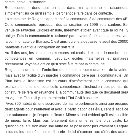
communes qui fusionnent.
Redescendons donc tout en bas dans ma commune et raisonnons
simplement sur ce qu’il semble pertinent de faire dans ce contexte.
La commune de Reignac appartient à la communauté de communes des 4B.
Cette communauté regroupait dès sa création en 1996 trois cantons. Est
venue se rattacher Oriolles ensuite, librement et bien avant que la loi ne l’y
oblige. Puis la communauté a fusionné par la volonté de ses membres avec
la communauté de Blanzac. C’est ainsi qu’elle a dépassé le seuil des 20000
habitants avant que l’obligation en soit faite.
Au fil des ans, les communes membres ont choisi d’exercer de nombreuses
compétences en commun, jusqu’aux écoles maternelles et primaires
récemment. Voyons alors ce qu’il reste à faire par la commune.
Reignac assure seule l’entretien des bâtiments communaux et de la voirie,
mais avec la facilité d’un marché à commande géré par la communauté. Un
Plan local d’Urbanisme est en cours d’achèvement par la commune qui
exerce pleinement encore cette compétence. L’instruction des permis de
construire se fera en revanche à la communauté dès que ce document sera
en vigueur. Et puis il y a bien entendu l’Etat Civil à assurer.
Avec 700 habitants, une secrétaire de mairie performante ainsi que presque
deux agents pour l’entretien et avec la participation des élus, l’entité est à ce
jour autonome et je l’espère efficace. Même s’il est évident qu’il est possible
de mieux faire. Mais pas forcément dans un ensemble plus vaste. La
question de la fusion avec une autre ne se pose donc pas vraiment eu égard
à toutes les compétences qu’il a été choisi d’exercer aux côtés des autres