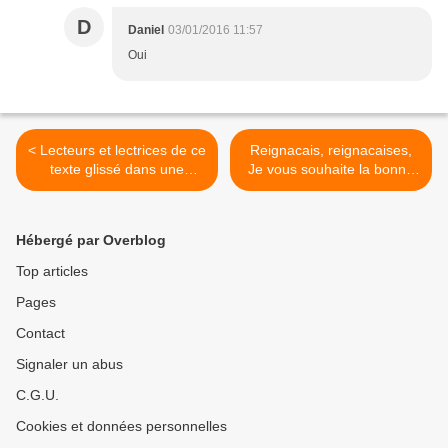
D
Daniel
03/01/2016 11:57
Oui
< Lecteurs et lectrices de ce
Reignacais, reignacaises,
texte glissé dans une
Je vous souhaite la bonne
bouteille (de champagne) à
année. >
la mer virtuelle, je vous
souhaite la bonne année.
Hébergé par Overblog
Top articles
Pages
Contact
Signaler un abus
C.G.U.
Cookies et données personnelles