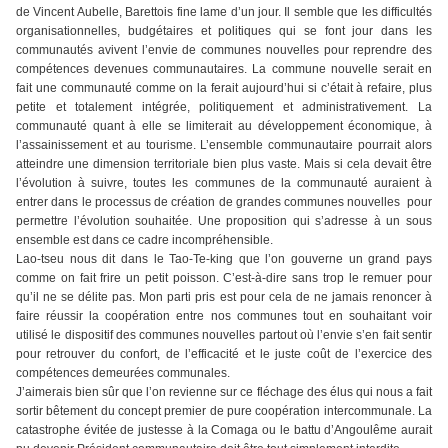
de Vincent Aubelle, Barettois fine lame d’un jour. Il semble que les difficultés
organisationnelles, budgétaires et politiques qui se font jour dans les
communautés avivent l’envie de communes nouvelles pour reprendre des
compétences devenues communautaires. La commune nouvelle serait en
fait une communauté comme on la ferait aujourd’hui si c’était à refaire, plus
petite et totalement intégrée, politiquement et administrativement. La
communauté quant à elle se limiterait au développement économique, à
l’assainissement et au tourisme. L’ensemble communautaire pourrait alors
atteindre une dimension territoriale bien plus vaste. Mais si cela devait être
l’évolution à suivre, toutes les communes de la communauté auraient à
entrer dans le processus de création de grandes communes nouvelles pour
permettre l’évolution souhaitée. Une proposition qui s’adresse à un sous
ensemble est dans ce cadre incompréhensible.
Lao-tseu nous dit dans le Tao-Te-king que l’on gouverne un grand pays
comme on fait frire un petit poisson. C’est-à-dire sans trop le remuer pour
qu’il ne se délite pas. Mon parti pris est pour cela de ne jamais renoncer à
faire réussir la coopération entre nos communes tout en souhaitant voir
utilisé le dispositif des communes nouvelles partout où l’envie s’en fait sentir
pour retrouver du confort, de l’efficacité et le juste coût de l’exercice des
compétences demeurées communales.
J’aimerais bien sûr que l’on revienne sur ce fléchage des élus qui nous a fait
sortir bêtement du concept premier de pure coopération intercommunale. La
catastrophe évitée de justesse à la Comaga ou le battu d’Angoulême aurait