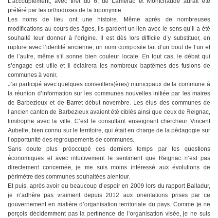
L’accouplement, avec tiret du 6, de Lamérac et Montchaude aurait été
préféré par les orthodoxes de la toponymie.
Les noms de lieu ont une histoire. Même après de nombreuses
modifications au cours des âges, ils gardent un lien avec le sens qu’il a été
souhaité leur donner à l’origine. Il est dès lors difficile d’y substituer, en
rupture avec l’identité ancienne, un nom composite fait d’un bout de l’un et
de l’autre, même s’il sonne bien couleur locale. En tout cas, le débat qui
s’engage est utile et il éclairera les nombreux baptêmes des fusions de
communes à venir.
J’ai participé avec quelques conseillers(ères) municipaux de la commune à
la réunion d’information sur les communes nouvelles initiée par les maires
de Barbezieux et de Barret début novembre. Les élus des communes de
l’ancien canton de Barbezieux avaient été ciblés ainsi que ceux de Reignac,
limitrophe avec la ville. C’est le consultant enseignant chercheur Vincent
Aubelle, bien connu sur le territoire, qui était en charge de la pédagogie sur
l’opportunité des regroupements de communes.
Sans doute plus préoccupé ces derniers temps par les questions
économiques et avec intuitivement le sentiment que Reignac n’est pas
directement concernée, je me suis moins intéressé aux évolutions de
périmètre des communes souhaitées alentour.
Et puis, après avoir eu beaucoup d’espoir en 2009 lors du rapport Balladur,
je n’adhère pas vraiment depuis 2012 aux orientations prises par ce
gouvernement en matière d’organisation territoriale du pays. Comme je ne
perçois décidemment pas la pertinence de l’organisation visée, je ne suis