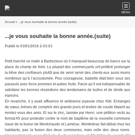
MENU
Accueil
» ...je vous souhaite la bonne année.(suite)
...je vous souhaite la bonne année.(suite)
Publié le 03/01/2016 à 03:03
Petit marché ce matin à Barbezieux où il manquait beaucoup de bancs sur la
place du champ de foire. La plupart des commerçants ont préféré prolonger
la trêve des confiseurs plutôt que de venir servir des clients eux aussi moins
nombreux qu’à l’accoutumée. Plus courageuse, Isabelle était bien sous ses
parasols avec force pommes et autres fruits. Parce qu’il est indispensable de
satisfaire les bonnes résolutions des lendemains de bulles et de dinde aux
marrons.
En revanche, il y avait affluence et ambiance joyeuse chez Kiki. Echanges
de vœux, brèves de comptoir des grands jours et levées de coude étaient au
rendez-vous des amis. Et sur le zinc, laissée par Henri, une pétition recto au
format A5 pour protester contre le nom de baptême de la nouvelle commune
issue de la fusion de Montchaude et Lamérac. Montmérac fait débat chez les
habitants, pas la fusion des deux communes, mais celle des deux noms.