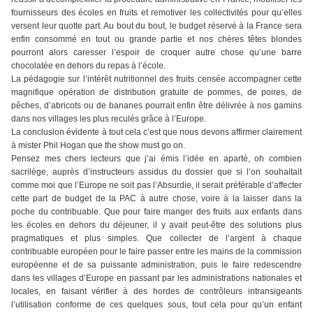
fournisseurs des écoles en fruits et remotiver les collectivités pour qu’elles
versent leur quotte part. Au bout du bout, le budget réservé à la France sera
enfin consommé en tout ou grande partie et nos chères têtes blondes
pourront alors caresser l’espoir de croquer autre chose qu’une barre
chocolatée en dehors du repas à l’école.
La pédagogie sur l’intérêt nutritionnel des fruits censée accompagner cette
magnifique opération de distribution gratuite de pommes, de poires, de
pêches, d’abricots ou de bananes pourrait enfin être délivrée à nos gamins
dans nos villages les plus reculés grâce à l’Europe.
La conclusion évidente à tout cela c’est que nous devons affirmer clairement
à mister Phil Hogan que the show must go on.
Pensez mes chers lecteurs que j’ai émis l’idée en aparté, oh combien
sacrilège, auprès d’instructeurs assidus du dossier que si l’on souhaitait
comme moi que l’Europe ne soit pas l’Absurdie, il serait préférable d’affecter
cette part de budget de la PAC à autre chose, voire à la laisser dans la
poche du contribuable. Que pour faire manger des fruits aux enfants dans
les écoles en dehors du déjeuner, il y avait peut-être des solutions plus
pragmatiques et plus simples. Que collecter de l’argent à chaque
contribuable européen pour le faire passer entre les mains de la commission
européenne et de sa puissante administration, puis le faire redescendre
dans les villages d’Europe en passant par les administrations nationales et
locales, en faisant vérifier à des hordes de contrôleurs intransigeants
l’utilisation conforme de ces quelques sous, tout cela pour qu’un enfant