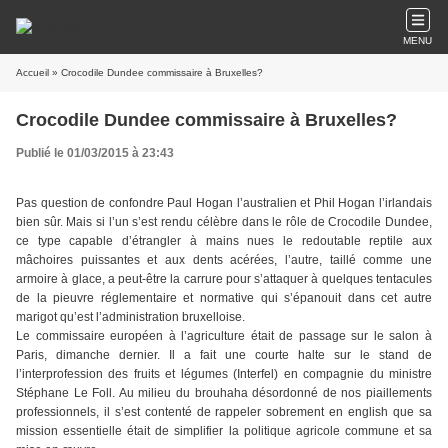
MENU
Accueil
» Crocodile Dundee commissaire à Bruxelles?
Crocodile Dundee commissaire à Bruxelles?
Publié le 01/03/2015 à 23:43
Pas question de confondre Paul Hogan l’australien et Phil Hogan l’irlandais
bien sûr. Mais si l’un s’est rendu célèbre dans le rôle de Crocodile Dundee,
ce type capable d’étrangler à mains nues le redoutable reptile aux
mâchoires puissantes et aux dents acérées, l’autre, taillé comme une
armoire à glace, a peut-être la carrure pour s’attaquer à quelques tentacules
de la pieuvre réglementaire et normative qui s’épanouit dans cet autre
marigot qu’est l’administration bruxelloise.
Le commissaire européen à l’agriculture était de passage sur le salon à
Paris, dimanche dernier. Il a fait une courte halte sur le stand de
l’interprofession des fruits et légumes (Interfel) en compagnie du ministre
Stéphane Le Foll. Au milieu du brouhaha désordonné de nos piaillements
professionnels, il s’est contenté de rappeler sobrement en english que sa
mission essentielle était de simplifier la politique agricole commune et sa