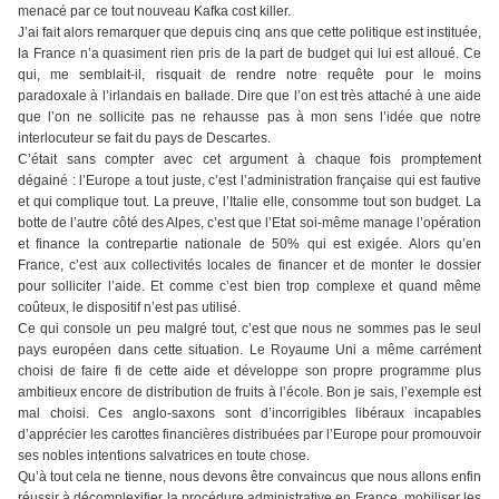
menacé par ce tout nouveau Kafka cost killer.
J’ai fait alors remarquer que depuis cinq ans que cette politique est instituée,
la France n’a quasiment rien pris de la part de budget qui lui est alloué. Ce
qui, me semblait-il, risquait de rendre notre requête pour le moins
paradoxale à l’irlandais en ballade. Dire que l’on est très attaché à une aide
que l’on ne sollicite pas ne rehausse pas à mon sens l’idée que notre
interlocuteur se fait du pays de Descartes.
C’était sans compter avec cet argument à chaque fois promptement
dégainé : l’Europe a tout juste, c’est l’administration française qui est fautive
et qui complique tout. La preuve, l’Italie elle, consomme tout son budget. La
botte de l’autre côté des Alpes, c’est que l’Etat soi-même manage l’opération
et finance la contrepartie nationale de 50% qui est exigée. Alors qu’en
France, c’est aux collectivités locales de financer et de monter le dossier
pour solliciter l’aide. Et comme c’est bien trop complexe et quand même
coûteux, le dispositif n’est pas utilisé.
Ce qui console un peu malgré tout, c’est que nous ne sommes pas le seul
pays européen dans cette situation. Le Royaume Uni a même carrément
choisi de faire fi de cette aide et développe son propre programme plus
ambitieux encore de distribution de fruits à l’école. Bon je sais, l’exemple est
mal choisi. Ces anglo-saxons sont d’incorrigibles libéraux incapables
d’apprécier les carottes financières distribuées par l’Europe pour promouvoir
ses nobles intentions salvatrices en toute chose.
Qu’à tout cela ne tienne, nous devons être convaincus que nous allons enfin
réussir à décomplexifier la procédure administrative en France, mobiliser les