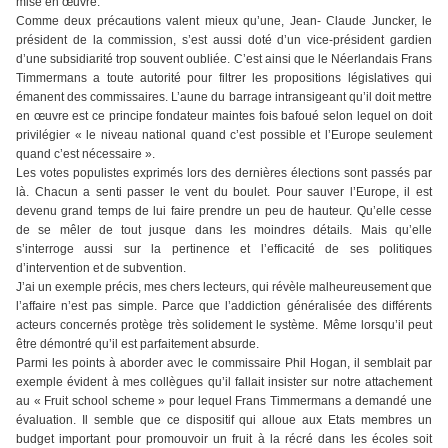
mise en œuvre.
Comme deux précautions valent mieux qu’une, Jean- Claude Juncker, le
président de la commission, s’est aussi doté d’un vice-président gardien
d’une subsidiarité trop souvent oubliée. C’est ainsi que le Néerlandais Frans
Timmermans a toute autorité pour filtrer les propositions législatives qui
émanent des commissaires. L’aune du barrage intransigeant qu’il doit mettre
en œuvre est ce principe fondateur maintes fois bafoué selon lequel on doit
privilégier « le niveau national quand c’est possible et l’Europe seulement
quand c’est nécessaire ».
Les votes populistes exprimés lors des dernières élections sont passés par
là. Chacun a senti passer le vent du boulet. Pour sauver l’Europe, il est
devenu grand temps de lui faire prendre un peu de hauteur. Qu’elle cesse
de se mêler de tout jusque dans les moindres détails. Mais qu’elle
s’interroge aussi sur la pertinence et l’efficacité de ses politiques
d’intervention et de subvention.
J’ai un exemple précis, mes chers lecteurs, qui révèle malheureusement que
l’affaire n’est pas simple. Parce que l’addiction généralisée des différents
acteurs concernés protège très solidement le système. Même lorsqu’il peut
être démontré qu’il est parfaitement absurde.
Parmi les points à aborder avec le commissaire Phil Hogan, il semblait par
exemple évident à mes collègues qu’il fallait insister sur notre attachement
au « Fruit school scheme » pour lequel Frans Timmermans a demandé une
évaluation. Il semble que ce dispositif qui alloue aux Etats membres un
budget important pour promouvoir un fruit à la récré dans les écoles soit