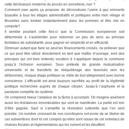
cette déclinaison moderne du procès en sorcellerie, non ?
Comment oser après ça proposer de déconstruire l’usine à gaz enivrants
tuyautée à tous les étages administratifs et politiques entre mon village et
Bruxelles sans tomber instantanément dans les pommes et être mis en
compote?
Il semble pourtant cette fois-ci que la Commission européenne soit
déterminée à s’autolimiter pour redonner un peu de sens au principe
fondateur de subsidiarité, pour gagner en simplicité et en efficacité.
Diminuer autant que faire se peut les financements croisés, ne prélever que
ce qui peut être utilisé directement en tant que maître d’ouvrage, sont des
principes qui ont bien entendu vocation à s’appliquer depuis la commune
jusqu’à l’échelon européen. Sous prétexte de grande mutualisation
universelle et de transferts de rééquilibrage des favorisés vers les
défavorisés, chaque étage politique se mêle de tout allègrement avec bonne
conscience. L’efficacité est ainsi toujours sacrifiée au profit de la légitimité
politique recherchée auprès de chaque citoyen. Jusqu’à l’asphyxie et la
paralysie complète du système.
On comprend mieux l’ampleur de la tâche à accomplir. On imagine aisément
aussi les résistances innombrables qui vont se manifester. La partie est loin
d’être gagnée. Sauf si s’amplifie la révolution culturelle que l’on sent
poindre. Un nombre croissant de nos concitoyens ont envie de se libérer de
ces subventions dont ils ont compris qu’elles sont issues de cet entrelacs de
chaines fiscales et réglementaires qui les ruinent et les étouffent.