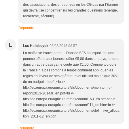
des associations, des entreprises ou les CG pas par l'Europe
qui devrait se concentrer sur les grandes questions (énergie,
recherche, sécurité).
Répondre
L
Luc Hellebuyck
05/03/2015 08:57
La maffia se trouve partout. Dans le SFS pourquoi doit une
pomme offerte aux jeunes coûter €5,00 dans un pays, lorsque
dans un autre pays ça ne coûte que €1,00. Comme toujours
la France n’a pas compris à temps comment appliquer les
règles en faveur de ses opérateurs et utilisait moins que 30%
de on budget alloué ;<br />
http://ec.europa.eu/agriculture/sfs/documents/monitoring-
report/2013-2014/fr_en.pdf<br />
http://ec.europa.eu/agriculture/newsroom/163_en.htm<br />
http://ec.europa.eu/agriculture/newsroom/111_en.htm<br />
http://ec.europa.eu/agriculture/sfs/documents/definitive_alloca
tion_2011-12_en.pdf
Répondre