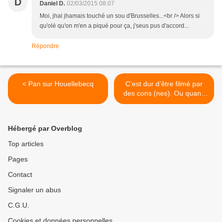
D
Daniel D.
02/03/2015 08:07
Moi, jhai jhamais touché un sou d'Brusselles...<br /> Alors si
qu'olé qu'on m'en a piqué pour ça, j'seus pus d'accord...
Répondre
< Pan sur Houellebecq
C’est dur d’être filmé par
des cons (nes). Ou quand
toutes les pommes voient
rouge. (1) >
Hébergé par Overblog
Top articles
Pages
Contact
Signaler un abus
C.G.U.
Cookies et données personnelles