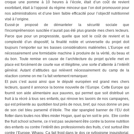
croque une pomme à 10 heures à l’école, était d’un coût de revient
exorbitant, était à l’opposé du régime minceur que l’on doit promouvoir pour
nos administrations et d’une bien faible efficacité pour l’objectif nutritionnel
visé à l’origine.
Eussé-je proposé de démanteler la sécurité sociale que
l'incompréhension suscitée n’aurait pas été plus grande mes chers lecteurs.
Parce que pour un progressiste, quelle que soit le coût de revient et la
complexité d’un dispositif, la finalité noble et universelle du projet doit
toujours l’emporter sur les basses considérations matérielles. L’Europe est
nécessairement une formidable machine à produire de la vérité, du beau et
du bon. Toute remise en cause de l’architecture du projet qu'elle met en
place est forcément de courte vue et illégitime, une sorte d’atteinte à l’intérêt
général. Autant d’attitudes qui relèvent nécessairement du camp de la
réaction comme on me l’a fait vertement remarquer.
Et puis c’est aussi ainsi que le député européen est grand mes chers
lecteurs, quand il annonce la bonne nouvelle de l’Europe. Cette Europe qui
fournit son aide alimentaire aux pauvres, qui permet que soit distribué un
fruit à la récré à tous ses enfants, qui rénove les lavoirs de nos campagnes,
qui est présente au quotidien tout près de nous, bref, qui nous donne un peu
de son ciel bleu parsemé d’étoile. The star spangled banner de l’EU doit
flotter dans toutes nos têtes mister Hogan, quel qu’en soit le prix. Etre contre
the fruit school scheme, ce n’est pas seulement être contre la bonne nutrition
des enfants ou contre l’intérêt des professionnels des fruits, c’est surtout être
contre l’Europe. Whaou. Ça fait froid dans le dos ce syllogisme inquisitorial,