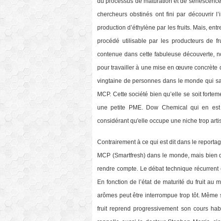
du processus de maturation et de sénescence 
chercheurs obstinés ont fini par découvrir l’
production d’éthylène par les fruits. Mais, en
procédé utilisable par les producteurs de fru
contenue dans cette fabuleuse découverte, n
pour travailler à une mise en œuvre concrète 
vingtaine de personnes dans le monde qui sais
MCP. Cette société bien qu’elle se soit fort
une petite PME. Dow Chemical qui en est d
considérant qu'elle occupe une niche trop arti
Contrairement à ce qui est dit dans le reporta
MCP (Smartfresh) dans le monde, mais bien des
rendre compte. Le débat technique récurrent co
En fonction de l’état de maturité du fruit au 
arômes peut être interrompue trop tôt. Même si
fruit reprend progressivement son cours habi