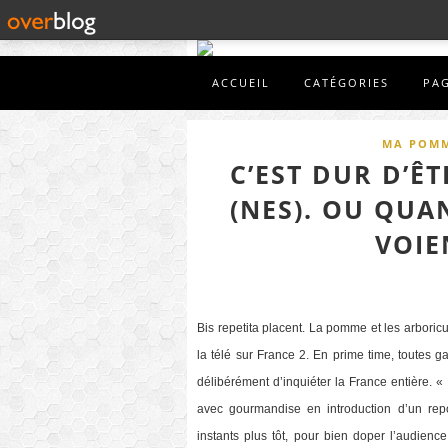
ACCUEIL
CATÉGORIES
PA
MA POMM
C’EST DUR D’Ê
(NES). OU QU
VOIE
Bis repetita placent. La pomme et les arboricul
la télé sur France 2. En prime time, toutes ga
délibérément d’inquiéter la France entière
avec gourmandise en introduction d’un repo
instants plus tôt, pour bien doper l’audienc