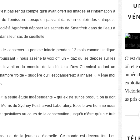
U
st pas rendu compte qu’il avait offert les images et l’information à
VÉN
oc de l’émission. Lorsqu’en passant dans un couloir des entrepôts,
 société Agrofresh déposer les sachets de Smartfreh dans de l’eau à
 dans leur sac de cueillette.
t de conserver la pomme intacte pendant 12 mois comme l’indique
C’est d
puissant » nous assène la voix off, un « gaz qui se dépose sur les
où elle
e invention du monstre de la chimie « Dow Chemical » dont un
année d
 chambre froide « suggère qu’il est dangereux à inhaler ». Même moi
exploit
s.
Victori
 la seule étude indépendante » qui existe sur ce produit, on la doit
as pris
n Morris du Sydney Postharvest Laboratory. Et ce brave homme nous
et gustatives au cours de la conservation jusqu’à n’être qu’un « fruit
beau et de la jeunesse éternelle. Ce monde est devenu fou. Les
TÉL