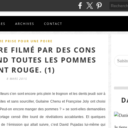
GES
ARCHIVES
CONTACT
E PRISE POUR UNE POIRE
TRE FILMÉ PAR DES CONS
AND TOUTES LES POMMES
NT ROUGE. (1)
8 MARS 2015
teurs s’en sont encore pris plein le trognon et les dents jeudi soir à
D
ites et sans sourciller, Guilaine Chenu et Françoise Joly ont choisi
. « Peut-on encore manger des pommes ? » se sont-elles demandées
rtage censé être lourd de révélations accablantes. Et quelques
e de l’émission qui allait suivre, c’est David Pujadas lui-même qui
Je tien