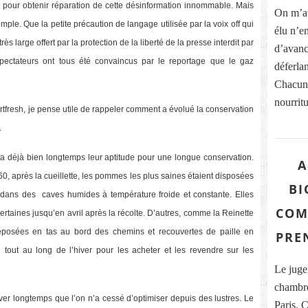
ice pour obtenir réparation de cette désinformation innommable. Mais
On m’av
mple. Que la petite précaution de langage utilisée par la voix off qui
élu n’e
large offert par la protection de la liberté de la presse interdit par
d’avanc
ectateurs ont tous été convaincus par le reportage que le gaz
déferlan
Chacun 
nourritu
tfresh, je pense utile de rappeler comment a évolué la conservation
.
 a déjà bien longtemps leur aptitude pour une longue conservation.
A
0, après la cueillette, les pommes les plus saines étaient disposées
BI
ou dans des caves humides à température froide et constante. Elles
COM
ertaines jusqu’en avril après la récolte. D’autres, comme la Reinette
eposées en tas au bord des chemins et recouvertes de paille en
PRE
 tout au long de l’hiver pour les acheter et les revendre sur les
Le juge
chambre
ver longtemps que l’on n’a cessé d’optimiser depuis des lustres. Le
Paris. 