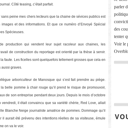
ournal. Côté teasing, c’était parfait.
parler 
politiq
sans peine mes chers lecteurs que la chaine de sévices publics est
convict
 images et des informations. Et que ce numéro d’Envoyé Spécial
des cou
yées Spécieuses.
tenter 
Voir le 
 production qui vendent leur sujet racoleur aux chaines, les
Overbl
ravail de construction du reportage est orienté par la thèse à servir.
 faute. Les ficelles sont quelquefois tellement grosses que cela en
s aussi graves.
 collègue arboriculteur de Manosque qui s’est fait prendre au piège.
r la belle pomme à chair rouge qu’il prend le risque de promouvoir,
ocaux de son entreprise pendant deux jours. Depuis le mois d’octobre
endredi, il était convaincu que sa variété chérie, Red Love, allait
uvelle Blanche Neige journaliste amatrice de pommes. Dommage qu’il
VOU
 il aurait été prévenu des intentions réelles de sa visiteuse, émule
e on va le voir.