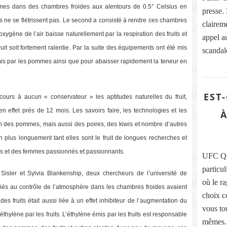
mes dans des chambres froides aux alentours de 0.5° Celsius en
presse.
s ne se flétrissent pas. Le second a consisté à rendre ces chambres
clairem
ygène de l’air baisse naturellement par la respiration des fruits et
appel a
it soit fortement ralentie. Par la suite des équipements ont été mis
scandal
émis par les pommes ainsi que pour abaisser rapidement la teneur en
EST
ours à aucun « conservateur » les aptitudes naturelles du fruit,
 effet près de 12 mois. Les savoirs faire, les technologies et les
À
 des pommes, mais aussi des poires, des kiwis et nombre d’autres
ien plus longuement tant elles sont le fruit de longues recherches et
s et des femmes passionnés et passionnants.
UFC Que
particu
 Sisler et Sylvia Blankenship, deux chercheurs de l’université de
où le ra
iés au contrôle de l’atmosphère dans les chambres froides avaient
choix c
es fruits était aussi liée à un effet inhibiteur de l’augmentation du
vous to
thylène par les fruits. L’éthylène émis par les fruits est responsable
mêmes.