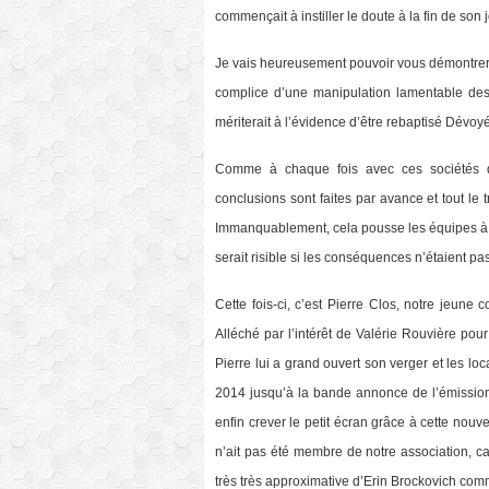
commençait à instiller le doute à la fin de son j
Je vais heureusement pouvoir vous démontrer 
complice d’une manipulation lamentable des
mériterait à l’évidence d’être rebaptisé Dévo
Comme à chaque fois avec ces sociétés de
conclusions sont faites par avance et tout le t
Immanquablement, cela pousse les équipes à la
serait risible si les conséquences n’étaient pa
Cette fois-ci, c’est Pierre Clos, notre jeune
Alléché par l’intérêt de Valérie Rouvière pou
Pierre lui a grand ouvert son verger et les l
2014 jusqu’à la bande annonce de l’émission v
enfin crever le petit écran grâce à cette no
n’ait pas été membre de notre association, car
très très approximative d’Erin Brockovich comm