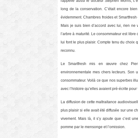
rappelle aussi le docteur Stephen Morris, c’
long de la conservation. C’était encore bi
évidemment. Chambres froides et Smartfresh o
Mais je suis bien d’accord avec lui, rien ne
l’arbre à maturité. Le consommateur est libre d
lui font le plus plaisir. Compte tenu du choix qu
reconnu.
Le Smartfresh mis en œuvre chez Pierre
environnementale mes chers lecteurs. Son uti
consommateur. Voilà ce que nos superbes illu
avec l’histoire qu’elles avaient pré-écrite pour
La diffusion de cette maltraitance audiovisuel
plus plaisir si elle avait été diffusée sur un
vivement. Mais là, il s’y ajoute que c’est un
pomme par le mensonge et l’omission.