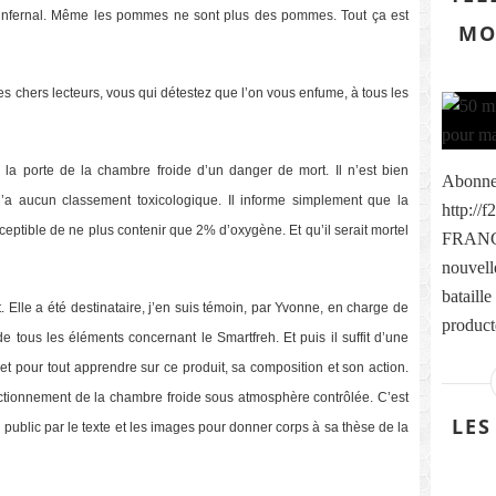
 infernal. Même les pommes ne sont plus des pommes. Tout ça est
MO
mes chers lecteurs, vous qui détestez que l’on vous enfume, à tous les
la porte de la chambre froide d’un danger de mort. Il n’est bien
Abonnez
n’a aucun classement toxicologique. Il informe simplement que la
http://
sceptible de ne plus contenir que 2% d’oxygène. Et qu’il serait mortel
FRANCE
nouvell
bataille
t. Elle a été destinataire, j’en suis témoin, par Yvonne, en charge de
product
e tous les éléments concernant le Smartfreh. Et puis il suffit d’une
t pour tout apprendre sur ce produit, sa composition et son action.
nctionnement de la chambre froide sous atmosphère contrôlée. C’est
LES
 public par le texte et les images pour donner corps à sa thèse de la