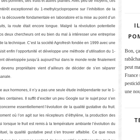
des pommes, des fruits et autres plantes. Avec peu de moyens, ces
intérêt exceptionnel du 1-methylcyclopropene sur l’inhibition de la
tre la découverte fondamentale en laboratoire et la mise au point d’un
I
its, la route était encore longue. Malgré la révolution potentielle
os deux chercheurs ont eu bien du mal à intéresser une entreprise
POM
de la technique. C’est la société Agrofresh fondée en 1999 avec une
Bon, ça
it enfin l’opportunité et développe une méthode d’utilisation du 1-
rabâcha
ement développée jusqu’à aujourd’hui dans le monde reste finalement
peut ma
evenu propriétaire vient d’ailleurs de décider de s’en séparer
France 
sanale.
pestici
ge aux hormones, il n’y a pas une seule étude indépendante sur le 1-
une nou
 centaines. Il suffit d’exciter un peu Google sur le sujet pour s’en
ncerne essentiellement l’évolution de la qualité gustative du fruit.
moment où l’on agit sur les récepteurs d’éthylène, la production des
T
 lorsque le fruit est remis à la température ambiante l’évolution du
tuel, la qualité gustative peut s’en trouver affaiblie. Ce que nous