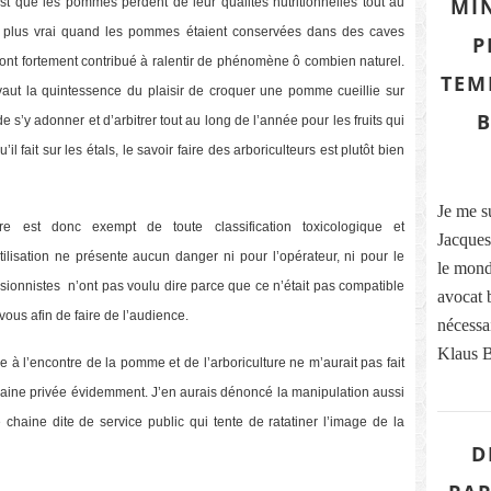
MIN
est que les pommes perdent de leur qualités nutritionnelles tout au
en plus vrai quand les pommes étaient conservées dans des caves
P
nt fortement contribué à ralentir de phénomène ô combien naturel.
TEM
 vaut la quintessence du plaisir de croquer une pomme cueillie sur
B
e s’y adonner et d’arbitrer tout au long de l’année pour les fruits qui
’il fait sur les étals, le savoir faire des arboriculteurs est plutôt bien
Je me s
 est donc exempt de toute classification toxicologique et
Jacques
lisation ne présente aucun danger ni pour l’opérateur, ni pour le
le mond
sionnistes n’ont pas voulu dire parce que ce n’était pas compatible
avocat 
 vous afin de faire de l’audience.
nécessa
Klaus Ba
le à l’encontre de la pomme et de l’arboriculture ne m’aurait pas fait
e chaine privée évidemment. J’en aurais dénoncé la manipulation aussi
e chaine dite de service public qui tente de ratatiner l’image de la
D