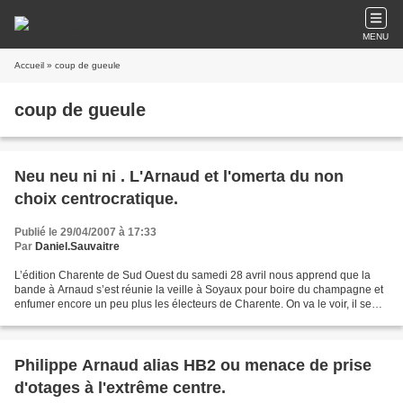
MENU
Accueil
» coup de gueule
coup de gueule
Neu neu ni ni . L'Arnaud et l'omerta du non
choix centrocratique.
Publié le 29/04/2007 à 17:33
Par
Daniel.Sauvaitre
L’édition Charente de Sud Ouest du samedi 28 avril nous apprend que la
bande à Arnaud s’est réunie la veille à Soyaux pour boire du champagne et
enfumer encore un peu plus les électeurs de Charente. On va le voir, il se
confirme une nouvelle fois que...
Philippe Arnaud alias HB2 ou menace de prise
d'otages à l'extrême centre.