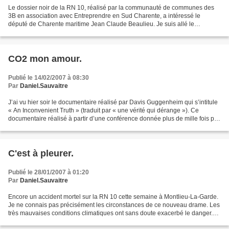
Le dossier noir de la RN 10, réalisé par la communauté de communes des
3B en association avec Entreprendre en Sud Charente, a intéressé le
député de Charente maritime Jean Claude Beaulieu. Je suis allé le
rencontrer à sa demande, à Jonzac, accompagné...
CO2 mon amour.
Publié le 14/02/2007 à 08:30
Par
Daniel.Sauvaitre
J’ai vu hier soir le documentaire réalisé par Davis Guggenheim qui s’intitule
« An Inconvenient Truth » (traduit par « une vérité qui dérange »). Ce
documentaire réalisé à partir d’une conférence donnée plus de mille fois par
l’ex futur président des...
C'est à pleurer.
Publié le 28/01/2007 à 01:20
Par
Daniel.Sauvaitre
Encore un accident mortel sur la RN 10 cette semaine à Montlieu-La-Garde.
Je ne connais pas précisément les circonstances de ce nouveau drame. Les
très mauvaises conditions climatiques ont sans doute exacerbé le danger.
Quelle est la responsabilité du...