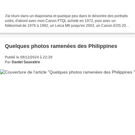
J'ai réuni dans un diaporama et quelque peu dans le désordre des portraits
volés, d'abord avec mon Canon FTQL acheté en 1972, puis avec un
Nikkormat de 1976 à 1992, un Leica M6 jusqu'en 2003, un Canon EOS 20 D
ensuite et rapidement un puis deux Canon...
Quelques photos ramenées des Philippines
Publié le 08/12/2024 à 22:29
Par
Daniel Sauvaitre