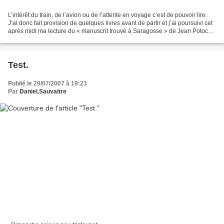
L’intérêt du train, de l’avion ou de l’attente en voyage c’est de pouvoir lire.
J’ai donc fait provision de quelques livres avant de partir et j’ai poursuivi cet
après midi ma lecture du « manuscrit trouvé à Saragosse » de Jean Potocki.
Bon, j’en suis...
Test.
Publié le 29/07/2007 à 19:23
Par
Daniel.Sauvaitre