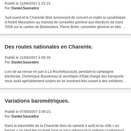
Publié le 11/08/2007 à 15:31
Par
Daniel.Sauvaitre
Sud-ouest et la Charente libre annoncent de concert ce matin la candidature
d’André Meuraillon au mandat de conseiller général aux élections de mars
2008 sur le canton de Barbezieux. Pierre Bobe, conseiller général en titre («
historique » dit avec pertinence...
Des routes nationales en Charente.
Publié le 11/08/2007 à 08:30
Par
Daniel.Sauvaitre
Lors de sa venue en juin à La Rochefoucauld, pendant la campagne
électorale, Dominique Bussereau le secrétaire d’Etat chargé des transports
nous avait agréablement surpris en se montrant très ouvert à des solutions
innovantes pour adapter les infrastructures...
Variations barométriques.
Publié le 07/08/2007 à 08:21
Par
Daniel.Sauvaitre
Dans le baromètre de la Charente libre du samedi 4 août et du côté « en
baisse » on peut lire un texte (que je vous retranscrit in extenso ci-dessous)