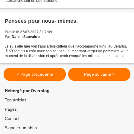
. Dimanche soir un peu tristounet.
Pensées pour nous- mêmes.
Publié le 27/07/2007 à 07:09
Par
Daniel.Sauvaitre
Je suis allé hier voir l’ami arboriculteur que j’accompagne lundi au Bélarus,
là où son fils a crée avec son soutien un important verger de pommiers. A un
moment de la discussion et après avoir évoqué les milles embuches qui ont
dues être surmontées,...
< Page précédente
Page suivante >
Hébergé par Overblog
Top articles
Pages
Contact
Signaler un abus