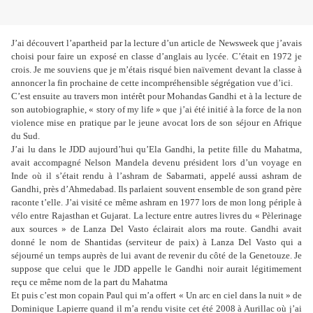
J’ai découvert l’apartheid par la lecture d’un article de Newsweek que j’avais
choisi pour faire un exposé en classe d’anglais au lycée. C’était en 1972 je
crois. Je me souviens que je m’étais risqué bien naïvement devant la classe à
annoncer la fin prochaine de cette incompréhensible ségrégation vue d’ici.
C’est ensuite au travers mon intérêt pour Mohandas Gandhi et à la lecture de
son autobiographie, « story of my life » que j’ai été initié à la force de la non
violence mise en pratique par le jeune avocat lors de son séjour en Afrique
du Sud.
J’ai lu dans le JDD aujourd’hui qu’Ela Gandhi, la petite fille du Mahatma,
avait accompagné Nelson Mandela devenu président lors d’un voyage en
Inde où il s’était rendu à l’ashram de Sabarmati, appelé aussi ashram de
Gandhi, près d’Ahmedabad. Ils parlaient souvent ensemble de son grand père
raconte t’elle. J’ai visité ce même ashram en 1977 lors de mon long périple à
vélo entre Rajasthan et Gujarat. La lecture entre autres livres du « Pèlerinage
aux sources » de Lanza Del Vasto éclairait alors ma route. Gandhi avait
donné le nom de Shantidas (serviteur de paix) à Lanza Del Vasto qui a
séjourné un temps auprès de lui avant de revenir du côté de la Genetouze. Je
suppose que celui que le JDD appelle le Gandhi noir aurait légitimement
reçu ce même nom de la part du Mahatma
Et puis c’est mon copain Paul qui m’a offert « Un arc en ciel dans la nuit » de
Dominique Lapierre quand il m’a rendu visite cet été 2008 à Aurillac où j’ai