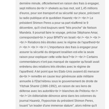
dernière minute, officiellement en raison des frais à engager,
sept millions de<br /> shekels au bas mot, soit 1,45 millions
d'euros, pour son transport et sa sécurité sur place, précisent
la radio publique et le quotidien Haaretz.<br /> <br /> Le
président Shimon Peres a pour sa part réaffirmé le 9
décembre, qu'il s'est toujours senti "très proche" de Nelson
Mandela. Il pourrait faire le voyage, précise Stéphane Amar,
correspondant<br /> pour BFMTV en Israël.<br /> <br /> <br />
<br /> Relations très étroites avec le régime de l'apartheid<br
/> <br /> <br /> <br /> L'importance des frais à engager pour
assurer la sécurité du dirigeant israélien est-elle la seule
raison pour expliquer cette volte-face?<br /> <br /> Certains
commentateurs n'ont pas manqué de rappeler qu'Israël avait
entretenu des relations très étroites avec le régime de
l'apartheid. A tel point que les Etats-Unis avaient dû menacer
de<br /> remettre en cause leur généreuse aide militaire
annuelle à l'Etat hébreu sous le gouvernement de droite de
Yitzhak Shamir (1986-1992), en raison de ses liens de
défense avec les autorités<br /> blanches de Prétoria.<br />
<br /> Un éditorialiste dénonce ainsi dans les colonnes du
journal Haaretz, l'hypocrisie du président Shimon Peres,
louant "un leader d'une immense stature", alors même qu'il