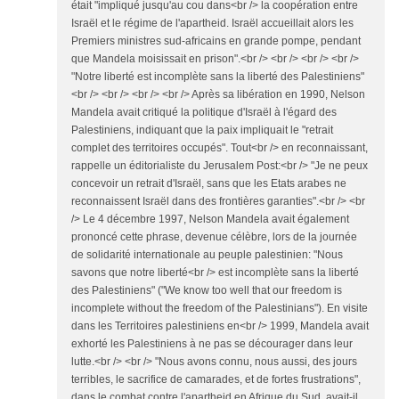
était "impliqué jusqu'au cou dans<br /> la coopération entre
Israël et le régime de l'apartheid. Israël accueillait alors les
Premiers ministres sud-africains en grande pompe, pendant
que Mandela moisissait en prison".<br /> <br /> <br /> <br />
"Notre liberté est incomplète sans la liberté des Palestiniens"
<br /> <br /> <br /> <br /> Après sa libération en 1990, Nelson
Mandela avait critiqué la politique d'Israël à l'égard des
Palestiniens, indiquant que la paix impliquait le "retrait
complet des territoires occupés". Tout<br /> en reconnaissant,
rappelle un éditorialiste du Jerusalem Post:<br /> "Je ne peux
concevoir un retrait d'Israël, sans que les Etats arabes ne
reconnaissent Israël dans des frontières garanties".<br /> <br
/> Le 4 décembre 1997, Nelson Mandela avait également
prononcé cette phrase, devenue célèbre, lors de la journée
de solidarité internationale au peuple palestinien: "Nous
savons que notre liberté<br /> est incomplète sans la liberté
des Palestiniens" ("We know too well that our freedom is
incomplete without the freedom of the Palestinians"). En visite
dans les Territoires palestiniens en<br /> 1999, Mandela avait
exhorté les Palestiniens à ne pas se décourager dans leur
lutte.<br /> <br /> "Nous avons connu, nous aussi, des jours
terribles, le sacrifice de camarades, et de fortes frustrations",
dans le combat contre l'apartheid en Afrique du Sud, avait-il