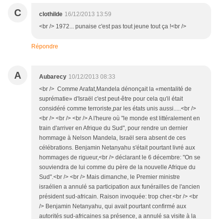
C
clothilde
16/12/2013 13:59
<br /> 1972... punaise c'est pas tout jeune tout ça !<br />
Répondre
A
Aubarecy
10/12/2013 08:33
<br /> Comme Arafat,Mandela dénonçait la «mentalité de
suprématie» d'Israël c'est peut-être pour cela qu'il était
considéré comme terroriste,par les états unis aussi.....<br />
<br /> <br /> <br /> A l'heure où "le monde est littéralement en
train d'arriver en Afrique du Sud", pour rendre un dernier
hommage à Nelson Mandela, Israël sera absent de ces
célébrations. Benjamin Netanyahu s'était pourtant livré aux
hommages de rigueur,<br /> déclarant le 6 décembre: "On se
souviendra de lui comme du père de la nouvelle Afrique du
Sud".<br /> <br /> Mais dimanche, le Premier ministre
israélien a annulé sa participation aux funérailles de l'ancien
président sud-africain. Raison invoquée: trop cher.<br /> <br
/> Benjamin Netanyahu, qui avait pourtant confirmé aux
autorités sud-africaines sa présence, a annulé sa visite à la