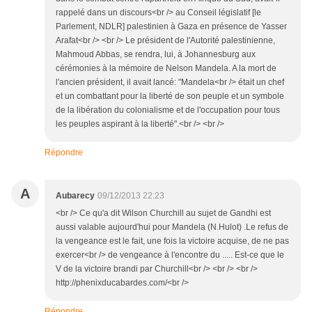
rappelé dans un discours<br /> au Conseil législatif [le
Parlement, NDLR] palestinien à Gaza en présence de Yasser
Arafat<br /> <br /> Le président de l'Autorité palestinienne,
Mahmoud Abbas, se rendra, lui, à Johannesburg aux
cérémonies à la mémoire de Nelson Mandela. A la mort de
l'ancien président, il avait lancé: "Mandela<br /> était un chef
et un combattant pour la liberté de son peuple et un symbole
de la libération du colonialisme et de l'occupation pour tous
les peuples aspirant à la liberté".<br /> <br />
Répondre
A
Aubarecy
09/12/2013 22:23
<br /> Ce qu'a dit Wilson Churchill au sujet de Gandhi est
aussi valable aujourd'hui pour Mandela (N.Hulot) .Le refus de
la vengeance est le fait, une fois la victoire acquise, de ne pas
exercer<br /> de vengeance à l'encontre du ..... Est-ce que le
V de la victoire brandi par Churchill<br /> <br /> <br />
http://phenixducabardes.com/<br />
Répondre