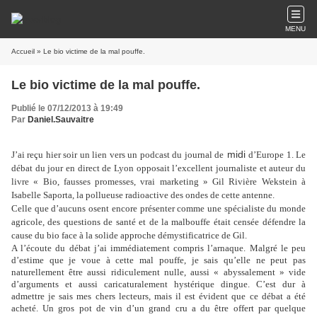
MENU
Accueil
» Le bio victime de la mal pouffe.
Le bio victime de la mal pouffe.
Publié le 07/12/2013 à 19:49
Par
Daniel.Sauvaitre
midi
J’ai reçu hier soir un lien vers un podcast du journal de
d’Europe 1. Le
débat du jour en direct de Lyon opposait l’excellent journaliste et auteur du
livre « Bio, fausses promesses, vrai marketing » Gil Rivière Wekstein à
Isabelle Saporta, la pollueuse radioactive des ondes de cette antenne.
Celle que d’aucuns osent encore présenter comme une spécialiste du monde
agricole, des questions de santé et de la malbouffe était censée défendre la
cause du bio face à la solide approche démystificatrice de Gil.
A l’écoute du débat j’ai immédiatement compris l’arnaque. Malgré le peu
d’estime que je voue à cette mal pouffe, je sais qu’elle ne peut pas
naturellement être aussi ridiculement nulle, aussi « abyssalement » vide
d’arguments et aussi caricaturalement hystérique dingue. C’est dur à
admettre je sais mes chers lecteurs, mais il est évident que ce débat a été
acheté. Un gros pot de vin d’un grand cru a du être offert par quelque