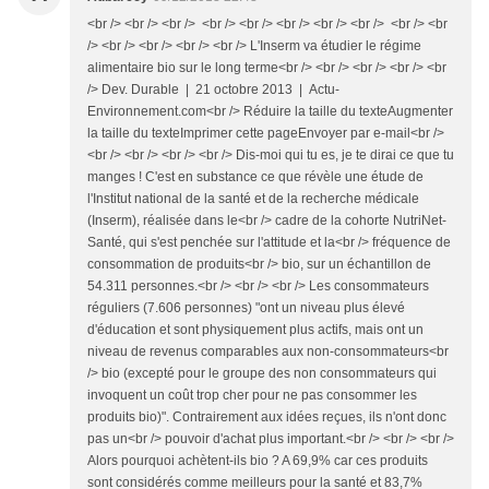
<br /> <br /> <br /> <br /> <br /> <br /> <br /> <br /> <br /> <br
/> <br /> <br /> <br /> <br /> L'Inserm va étudier le régime
alimentaire bio sur le long terme<br /> <br /> <br /> <br /> <br
/> Dev. Durable | 21 octobre 2013 | Actu-
Environnement.com<br /> Réduire la taille du texteAugmenter
la taille du texteImprimer cette pageEnvoyer par e-mail<br />
<br /> <br /> <br /> <br /> Dis-moi qui tu es, je te dirai ce que tu
manges ! C'est en substance ce que révèle une étude de
l'Institut national de la santé et de la recherche médicale
(Inserm), réalisée dans le<br /> cadre de la cohorte NutriNet-
Santé, qui s'est penchée sur l'attitude et la<br /> fréquence de
consommation de produits<br /> bio, sur un échantillon de
54.311 personnes.<br /> <br /> <br /> Les consommateurs
réguliers (7.606 personnes) "ont un niveau plus élevé
d'éducation et sont physiquement plus actifs, mais ont un
niveau de revenus comparables aux non-consommateurs<br
/> bio (excepté pour le groupe des non consommateurs qui
invoquent un coût trop cher pour ne pas consommer les
produits bio)". Contrairement aux idées reçues, ils n'ont donc
pas un<br /> pouvoir d'achat plus important.<br /> <br /> <br />
Alors pourquoi achètent-ils bio ? A 69,9% car ces produits
sont considérés comme meilleurs pour la santé et 83,7%