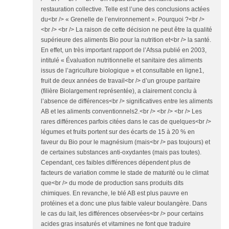
restauration collective. Telle est l’une des conclusions actées
du<br /> « Grenelle de l’environnement ». Pourquoi ?<br />
<br /> <br /> La raison de cette décision ne peut être la qualité
supérieure des aliments Bio pour la nutrition et<br /> la santé.
En effet, un très important rapport de l’Afssa publié en 2003,
intitulé « Évaluation nutritionnelle et sanitaire des aliments
issus de l’agriculture biologique » et consultable en ligne1,
fruit de deux années de travail<br /> d’un groupe paritaire
(filière Biolargement représentée), a clairement conclu à
l’absence de différences<br /> significatives entre les aliments
AB et les aliments conventionnels2.<br /> <br /> <br /> Les
rares différences parfois citées dans le cas de quelques<br />
légumes et fruits portent sur des écarts de 15 à 20 % en
faveur du Bio pour le magnésium (mais<br /> pas toujours) et
de certaines substances anti-oxydantes (mais pas toutes).
Cependant, ces faibles différences dépendent plus de
facteurs de variation comme le stade de maturité ou le climat
que<br /> du mode de production sans produits dits
chimiques. En revanche, le blé AB est plus pauvre en
protéines et a donc une plus faible valeur boulangère. Dans
le cas du lait, les différences observées<br /> pour certains
acides gras insaturés et vitamines ne font que traduire