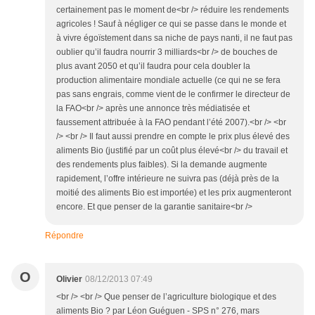
certainement pas le moment de<br /> réduire les rendements
agricoles ! Sauf à négliger ce qui se passe dans le monde et
à vivre égoïstement dans sa niche de pays nanti, il ne faut pas
oublier qu’il faudra nourrir 3 milliards<br /> de bouches de
plus avant 2050 et qu’il faudra pour cela doubler la
production alimentaire mondiale actuelle (ce qui ne se fera
pas sans engrais, comme vient de le confirmer le directeur de
la FAO<br /> après une annonce très médiatisée et
faussement attribuée à la FAO pendant l’été 2007).<br /> <br
/> <br /> Il faut aussi prendre en compte le prix plus élevé des
aliments Bio (justifié par un coût plus élevé<br /> du travail et
des rendements plus faibles). Si la demande augmente
rapidement, l’offre intérieure ne suivra pas (déjà près de la
moitié des aliments Bio est importée) et les prix augmenteront
encore. Et que penser de la garantie sanitaire<br />
Répondre
O
Olivier
08/12/2013 07:49
<br /> <br /> Que penser de l’agriculture biologique et des
aliments Bio ? par Léon Guéguen - SPS n° 276, mars