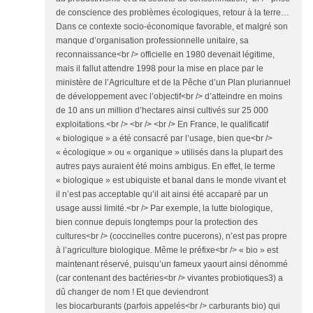
de conscience des problèmes écologiques, retour à la terre…
Dans ce contexte socio-économique favorable, et malgré son
manque d’organisation professionnelle unitaire, sa
reconnaissance<br /> officielle en 1980 devenait légitime,
mais il fallut attendre 1998 pour la mise en place par le
ministère de l’Agriculture et de la Pêche d’un Plan pluriannuel
de développement avec l’objectif<br /> d’atteindre en moins
de 10 ans un million d’hectares ainsi cultivés sur 25 000
exploitations.<br /> <br /> <br /> En France, le qualificatif
« biologique » a été consacré par l’usage, bien que<br />
« écologique » ou « organique » utilisés dans la plupart des
autres pays auraient été moins ambigus. En effet, le terme
« biologique » est ubiquiste et banal dans le monde vivant et
il n’est pas acceptable qu’il ait ainsi été accaparé par un
usage aussi limité.<br /> Par exemple, la lutte biologique,
bien connue depuis longtemps pour la protection des
cultures<br /> (coccinelles contre pucerons), n’est pas propre
à l’agriculture biologique. Même le préfixe<br /> « bio » est
maintenant réservé, puisqu’un fameux yaourt ainsi dénommé
(car contenant des bactéries<br /> vivantes probiotiques3) a
dû changer de nom ! Et que deviendront
les biocarburants (parfois appelés<br /> carburants bio) qui