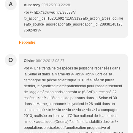
A
Aubarecy
09/12/2013 22:28
<br /> http://actuwiki.fr/3/38538/?
fb_action_ids=10201692711653192&fb_action_types=og.like
s&fb_source=aggregation&fb_aggregation_id=28838148123
7582<br />
Répondre
O
Olivier
08/12/2013 08:27
<br /> Une trentaine d'espèces de poissons recensées dans
la Seine et dans la Marne<br /> <br /> <br /> Lors de sa
campagne de pêche scientifique 2013 réalisée fin juillet
dernier, le Syndicat interdépartemental pour l'assainissement
de l'agglomération parisienne<br /> (SIAAP) a recensé 32
espèces<br /> différentes de poissons dans la Seine et 30
dans la Marne, a annoncé le syndicat le 26 août dans un
communiqué.<br /> <br /> <br /> <br /> <br /> La campagne
2013, réalisée en lien avec l'Office national de l'eau et des
milieux aquatiques(Onema),"confirme la stabilité des<br />
populations piscicoles et l'amélioration progressive et