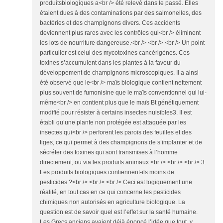
produitsbiologiques a<br /> été relevé dans le passé. Elles
étaient dues à des contaminations par des salmonelles, des
bactéries et des champignons divers. Ces accidents
deviennent plus rares avec les contrôles qui<br /> éliminent
les lots de nourriture dangereuse.<br /> <br /> <br /> Un point
particulier est celui des mycotoxines cancérigènes. Ces
toxines s’accumulent dans les plantes à la faveur du
développement de champignons microscopiques. Il a ainsi
été observé que le<br /> maïs biologique contient nettement
plus souvent de fumonisine que le maïs conventionnel qui lui-
même<br /> en contient plus que le maïs Bt génétiquement
modifié pour résister à certains insectes nuisibles3. Il est
établi qu’une plante non protégée est attaquée par les
insectes qui<br /> perforent les parois des feuilles et des
tiges, ce qui permet à des champignons de s’implanter et de
sécréter des toxines qui sont transmises à l’homme
directement, ou via les produits animaux.<br /> <br /> <br /> 3.
Les produits biologiques contiennent-ils moins de
pesticides ?<br /> <br /> <br /> Ceci est logiquement une
réalité, en tout cas en ce qui concerne les pesticides
chimiques non autorisés en agriculture biologique. La
question est de savoir quel est l’effet sur la santé humaine.
Les Grecs anciens avaient déjà énoncé l’idée que tout, y