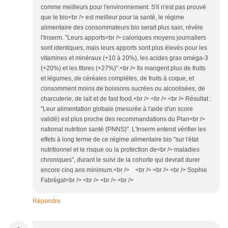
comme meilleurs pour l'environnement. S'il n'est pas prouvé
que le bio<br /> est meilleur pour la santé, le régime
alimentaire des consommateurs bio serait plus sain, révèle
l'Inserm. "Leurs apports<br /> caloriques moyens journaliers
sont identiques, mais leurs apports sont plus élevés pour les
vitamines et minéraux (+10 à 20%), les acides gras oméga-3
(+20%) et les fibres (+27%)".<br /> Ils mangent plus de fruits
et légumes, de céréales complétes, de fruits à coque, et
consomment moins de boissons sucrées ou alcoolisées, de
charcuterie, de lait et de fast food.<br /> <br /> <br /> Résultat :
"Leur alimentation globale (mesurée à l'aide d'un score
validé) est plus proche des recommandations du Plan<br />
national nutrition santé (PNNS)". L'Inserm entend vérifier les
effets à long terme de ce régime alimentaire bio "sur l'état
nutritionnel et le risque ou la protection de<br /> maladies
chroniques", durant le suivi de la cohorte qui devrait durer
encore cinq ans minimum.<br /> <br /> <br /> <br /> Sophie
Fabrégat<br /> <br /> <br /> <br />
Répondre