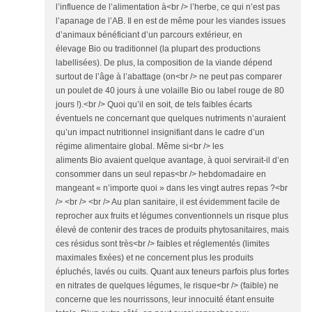
l’influence de l’alimentation à<br /> l’herbe, ce qui n’est pas
l’apanage de l’AB. Il en est de même pour les viandes issues
d’animaux bénéficiant d’un parcours extérieur, en
élevage Bio ou traditionnel (la plupart des productions
labellisées). De plus, la composition de la viande dépend
surtout de l’âge à l’abattage (on<br /> ne peut pas comparer
un poulet de 40 jours à une volaille Bio ou label rouge de 80
jours !).<br /> Quoi qu’il en soit, de tels faibles écarts
éventuels ne concernant que quelques nutriments n’auraient
qu’un impact nutritionnel insignifiant dans le cadre d’un
régime alimentaire global. Même si<br /> les
aliments Bio avaient quelque avantage, à quoi servirait-il d’en
consommer dans un seul repas<br /> hebdomadaire en
mangeant « n’importe quoi » dans les vingt autres repas ?<br
/> <br /> <br /> Au plan sanitaire, il est évidemment facile de
reprocher aux fruits et légumes conventionnels un risque plus
élevé de contenir des traces de produits phytosanitaires, mais
ces résidus sont très<br /> faibles et réglementés (limites
maximales fixées) et ne concernent plus les produits
épluchés, lavés ou cuits. Quant aux teneurs parfois plus fortes
en nitrates de quelques légumes, le risque<br /> (faible) ne
concerne que les nourrissons, leur innocuité étant ensuite