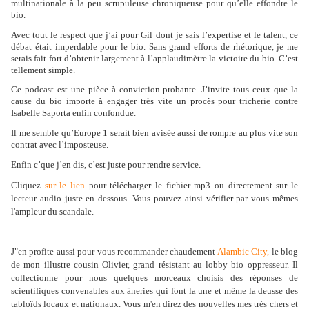
multinationale à la peu scrupuleuse chroniqueuse pour qu’elle effondre le
bio.
Avec tout le respect que j’ai pour Gil dont je sais l’expertise et le talent, ce
débat était imperdable pour le bio. Sans grand efforts de rhétorique, je me
serais fait fort d’obtenir largement à l’applaudimètre la victoire du bio. C’est
tellement simple.
Ce podcast est une pièce à conviction probante. J’invite tous ceux que la
cause du bio importe à engager très vite un procès pour tricherie contre
Isabelle Saporta enfin confondue.
Il me semble qu’Europe 1 serait bien avisée aussi de rompre au plus vite son
contrat avec l’imposteuse.
Enfin c’que j’en dis, c’est juste pour rendre service.
Cliquez
sur le lien
pour télécharger le fichier mp3 ou directement sur le
lecteur audio juste en dessous. Vous pouvez ainsi vérifier par vous mêmes
l'ampleur du scandale.
J"en profite aussi pour vous recommander chaudement
Alambic City,
le blog
de mon illustre cousin Olivier, grand résistant au lobby bio oppresseur. Il
collectionne pour nous quelques morceaux choisis des réponses de
scientifiques convenables aux âneries qui font la une et même la deusse des
tabloïds locaux et nationaux. Vous m'en direz des nouvelles mes très chers et