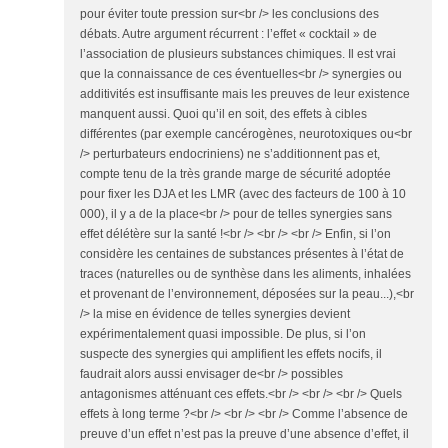
pour éviter toute pression sur<br /> les conclusions des
débats. Autre argument récurrent : l’effet « cocktail » de
l’association de plusieurs substances chimiques. Il est vrai
que la connaissance de ces éventuelles<br /> synergies ou
additivités est insuffisante mais les preuves de leur existence
manquent aussi. Quoi qu’il en soit, des effets à cibles
différentes (par exemple cancérogènes, neurotoxiques ou<br
/> perturbateurs endocriniens) ne s’additionnent pas et,
compte tenu de la très grande marge de sécurité adoptée
pour fixer les DJA et les LMR (avec des facteurs de 100 à 10
000), il y a de la place<br /> pour de telles synergies sans
effet délétère sur la santé !<br /> <br /> <br /> Enfin, si l’on
considère les centaines de substances présentes à l’état de
traces (naturelles ou de synthèse dans les aliments, inhalées
et provenant de l’environnement, déposées sur la peau...),<br
/> la mise en évidence de telles synergies devient
expérimentalement quasi impossible. De plus, si l’on
suspecte des synergies qui amplifient les effets nocifs, il
faudrait alors aussi envisager de<br /> possibles
antagonismes atténuant ces effets.<br /> <br /> <br /> Quels
effets à long terme ?<br /> <br /> <br /> Comme l’absence de
preuve d’un effet n’est pas la preuve d’une absence d’effet, il