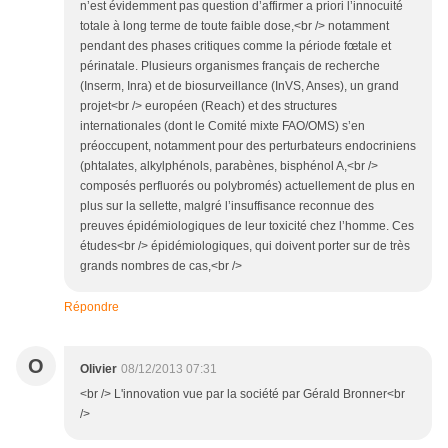
n’est évidemment pas question d’affirmer a priori l’innocuité
totale à long terme de toute faible dose,<br /> notamment
pendant des phases critiques comme la période fœtale et
périnatale. Plusieurs organismes français de recherche
(Inserm, Inra) et de biosurveillance (InVS, Anses), un grand
projet<br /> européen (Reach) et des structures
internationales (dont le Comité mixte FAO/OMS) s’en
préoccupent, notamment pour des perturbateurs endocriniens
(phtalates, alkylphénols, parabènes, bisphénol A,<br />
composés perfluorés ou polybromés) actuellement de plus en
plus sur la sellette, malgré l’insuffisance reconnue des
preuves épidémiologiques de leur toxicité chez l’homme. Ces
études<br /> épidémiologiques, qui doivent porter sur de très
grands nombres de cas,<br />
Répondre
O
Olivier
08/12/2013 07:31
<br /> L'innovation vue par la société par Gérald Bronner<br
/>