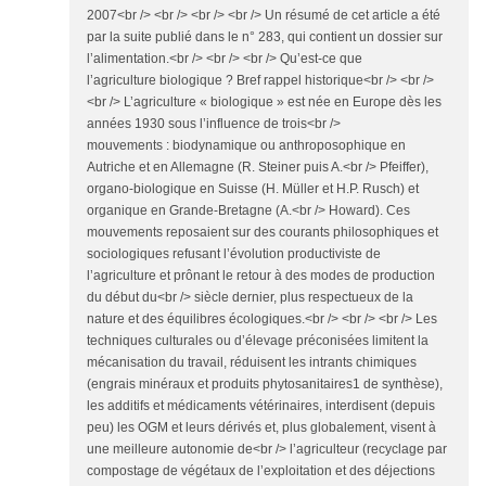
2007<br /> <br /> <br /> <br /> Un résumé de cet article a été
par la suite publié dans le n° 283, qui contient un dossier sur
l’alimentation.<br /> <br /> <br /> Qu’est-ce que
l’agriculture biologique ? Bref rappel historique<br /> <br />
<br /> L’agriculture « biologique » est née en Europe dès les
années 1930 sous l’influence de trois<br />
mouvements : biodynamique ou anthroposophique en
Autriche et en Allemagne (R. Steiner puis A.<br /> Pfeiffer),
organo-biologique en Suisse (H. Müller et H.P. Rusch) et
organique en Grande-Bretagne (A.<br /> Howard). Ces
mouvements reposaient sur des courants philosophiques et
sociologiques refusant l’évolution productiviste de
l’agriculture et prônant le retour à des modes de production
du début du<br /> siècle dernier, plus respectueux de la
nature et des équilibres écologiques.<br /> <br /> <br /> Les
techniques culturales ou d’élevage préconisées limitent la
mécanisation du travail, réduisent les intrants chimiques
(engrais minéraux et produits phytosanitaires1 de synthèse),
les additifs et médicaments vétérinaires, interdisent (depuis
peu) les OGM et leurs dérivés et, plus globalement, visent à
une meilleure autonomie de<br /> l’agriculteur (recyclage par
compostage de végétaux de l’exploitation et des déjections