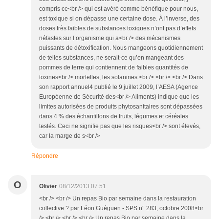
compris ce<br /> qui est avéré comme bénéfique pour nous,
est toxique si on dépasse une certaine dose. À l’inverse, des
doses très faibles de substances toxiques n’ont pas d’effets
néfastes sur l’organisme qui a<br /> des mécanismes
puissants de détoxification. Nous mangeons quotidiennement
de telles substances, ne serait-ce qu’en mangeant des
pommes de terre qui contiennent de faibles quantités de
toxines<br /> mortelles, les solanines.<br /> <br /> <br /> Dans
son rapport annuel4 publié le 9 juillet 2009, l’AESA (Agence
Européenne de Sécurité des<br /> Aliments) indique que les
limites autorisées de produits phytosanitaires sont dépassées
dans 4 % des échantillons de fruits, légumes et céréales
testés. Ceci ne signifie pas que les risques<br /> sont élevés,
car la marge de s<br />
Répondre
O
Olivier
08/12/2013 07:51
<br /> <br /> Un repas Bio par semaine dans la restauration
collective ? par Léon Guéguen - SPS n° 283, octobre 2008<br
/> <br /> <br /> <br /> Un repas Bio par semaine dans la