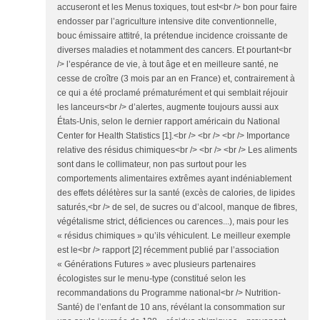
accuseront et les Menus toxiques, tout est<br /> bon pour faire
endosser par l’agriculture intensive dite conventionnelle,
bouc émissaire attitré, la prétendue incidence croissante de
diverses maladies et notamment des cancers. Et pourtant<br
/> l’espérance de vie, à tout âge et en meilleure santé, ne
cesse de croître (3 mois par an en France) et, contrairement à
ce qui a été proclamé prématurément et qui semblait réjouir
les lanceurs<br /> d’alertes, augmente toujours aussi aux
États-Unis, selon le dernier rapport américain du National
Center for Health Statistics [1].<br /> <br /> <br /> Importance
relative des résidus chimiques<br /> <br /> <br /> Les aliments
sont dans le collimateur, non pas surtout pour les
comportements alimentaires extrêmes ayant indéniablement
des effets délétères sur la santé (excès de calories, de lipides
saturés,<br /> de sel, de sucres ou d’alcool, manque de fibres,
végétalisme strict, déficiences ou carences...), mais pour les
« résidus chimiques » qu’ils véhiculent. Le meilleur exemple
est le<br /> rapport [2] récemment publié par l’association
« Générations Futures » avec plusieurs partenaires
écologistes sur le menu-type (constitué selon les
recommandations du Programme national<br /> Nutrition-
Santé) de l’enfant de 10 ans, révélant la consommation sur