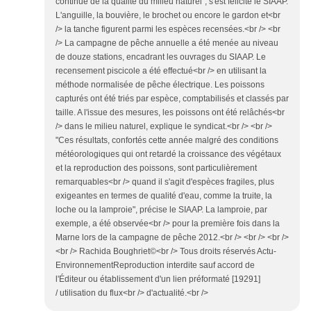
continue de la qualité du milieu naturel", s'est félicité le SIAAP.
L'anguille, la bouvière, le brochet ou encore le gardon et<br
/> la tanche figurent parmi les espèces recensées.<br /> <br
/> La campagne de pêche annuelle a été menée au niveau
de douze stations, encadrant les ouvrages du SIAAP. Le
recensement piscicole a été effectué<br /> en utilisant la
méthode normalisée de pêche électrique. Les poissons
capturés ont été triés par espèce, comptabilisés et classés par
taille. A l'issue des mesures, les poissons ont été relâchés<br
/> dans le milieu naturel, explique le syndicat.<br /> <br />
"Ces résultats, confortés cette année malgré des conditions
météorologiques qui ont retardé la croissance des végétaux
et la reproduction des poissons, sont particulièrement
remarquables<br /> quand il s'agit d'espèces fragiles, plus
exigeantes en termes de qualité d'eau, comme la truite, la
loche ou la lamproie", précise le SIAAP. La lamproie, par
exemple, a été observée<br /> pour la première fois dans la
Marne lors de la campagne de pêche 2012.<br /> <br /> <br />
<br /> Rachida Boughriet©<br /> Tous droits réservés Actu-
EnvironnementReproduction interdite sauf accord de
l'Éditeur ou établissement d'un lien préformaté [19291]
/ utilisation du flux<br /> d'actualité.<br />