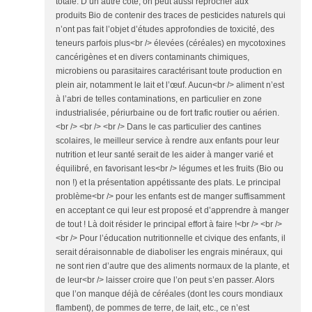
totale. D’un autre côté, on peut aussi reprocher aux
produits Bio de contenir des traces de pesticides naturels qui
n’ont pas fait l’objet d’études approfondies de toxicité, des
teneurs parfois plus<br /> élevées (céréales) en mycotoxines
cancérigènes et en divers contaminants chimiques,
microbiens ou parasitaires caractérisant toute production en
plein air, notamment le lait et l’œuf. Aucun<br /> aliment n’est
à l’abri de telles contaminations, en particulier en zone
industrialisée, périurbaine ou de fort trafic routier ou aérien.
<br /> <br /> <br /> Dans le cas particulier des cantines
scolaires, le meilleur service à rendre aux enfants pour leur
nutrition et leur santé serait de les aider à manger varié et
équilibré, en favorisant les<br /> légumes et les fruits (Bio ou
non !) et la présentation appétissante des plats. Le principal
problème<br /> pour les enfants est de manger suffisamment
en acceptant ce qui leur est proposé et d’apprendre à manger
de tout ! Là doit résider le principal effort à faire !<br /> <br />
<br /> Pour l’éducation nutritionnelle et civique des enfants, il
serait déraisonnable de diaboliser les engrais minéraux, qui
ne sont rien d’autre que des aliments normaux de la plante, et
de leur<br /> laisser croire que l’on peut s’en passer. Alors
que l’on manque déjà de céréales (dont les cours mondiaux
flambent), de pommes de terre, de lait, etc., ce n’est