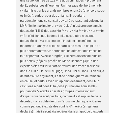
une seule journée de 128 « résidus chimiques » provenant
de 81 substances différentes. Un message délibérément<br
/> alarmiste par les grands nombres énoncés (et encore sous-
estimés !), surtout pour des enfants. Et pourtant,
paradoxalement, ce constat devrait être rassurant puisque la
LMR (limite maximale<br /> de résidu) n’est presque jamais
dépassée (1,5 % des cas).<br /> <br /> <br /> <br /> <br /> <br
/> En effet, tant que la dose limite acceptable n’est pas
dépassée, il n’y a pas lieu de s’inquiéter. Les méthodes
modernes d’analyse et les appareils de mesure de plus en
plus performants<br /> permettent de détecter des traces de
tout et partout ! Avec le progrès, « le zéro devient de plus en
plus petit » (déjà au procès de Marie Besnard [3] l’un des
experts s’était fait<br /> fort de trouver des traces d’arsenic
dans le cuir du fauteuil du juge).<br /> <br /> <br /> Bien sûr, à
défaut d’autre argument, il est de bonne guerre de remettre
en cause, et parfois avec un aplomb désarmant, des LMR
calculées à partir des DJA (dose journalière admissible)
pourtant<br /> établies par des groupes internationaux
d’experts qui ne sont pas tous, comme il est trop facile de le
décréter, « à la solde de<br /> l’industrie chimique ». Certes,
comme partout, il existe des conflits d’intérêts (en général
déclarés) mais ils sont vite repérés dans un groupe d’experts