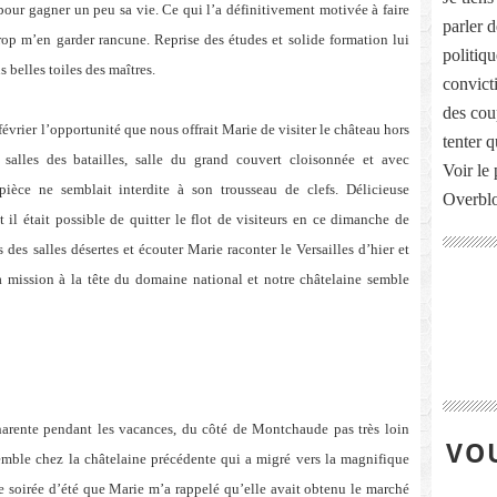
our gagner un peu sa vie. Ce qui l’a définitivement motivée à faire
parler 
rop m’en garder rancune. Reprise des études et solide formation lui
politiq
s belles toiles des maîtres.
convict
des cou
évrier l’opportunité que nous offrait Marie de visiter le château hors
tenter 
, salles des batailles, salle du grand couvert cloisonnée et avec
Voir le 
ièce ne semblait interdite à son trousseau de clefs. Délicieuse
Overbl
il était possible de quitter le flot de visiteurs en ce dimanche de
s des salles désertes et écouter Marie raconter le Versailles d’hier et
a mission à la tête du domaine national et notre châtelaine semble
harente pendant les vacances, du côté de Montchaude pas très loin
VOU
semble chez la châtelaine précédente qui a migré vers la magnifique
le soirée d’été que Marie m’a rappelé qu’elle avait obtenu le marché