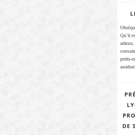
L
Obsèqu
Qu’il e
adieux. 
convain
petits-
assidum
PR
LY
PRO
DE 