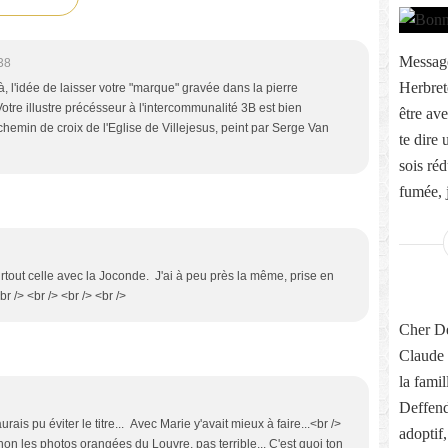
Message
38
Herbret
çà, l'idée de laisser votre "marque" gravée dans la pierre
> Votre illustre précésseur à l'intercommunalité 3B est bien
être ave
chemin de croix de l'Eglise de Villejesus, peint par Serge Van
te dire
sois réd
fumée, j
Surtout celle avec la Joconde. J'ai à peu près la même, prise en
br /> <br /> <br /> <br />
Cher Dé
Claude 
la fami
Deffend
aurais pu éviter le titre... Avec Marie y'avait mieux à faire...<br />
adoptif
Sinon les photos orangées du Louvre, pas terrible... C'est quoi ton