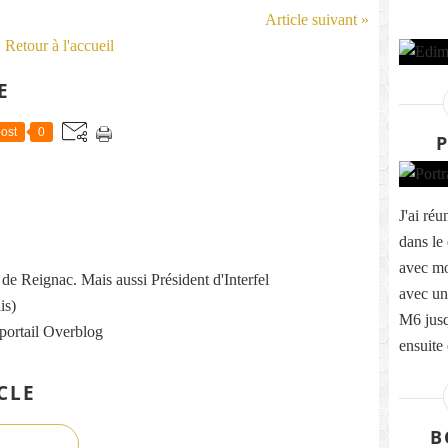
Article suivant »
Retour à l'accueil
E
ost
0
P
J'ai ré
dans le 
avec m
re de Reignac. Mais aussi Président d'Interfel
avec un
is)
M6 jus
 portail Overblog
ensuite
CLE
B