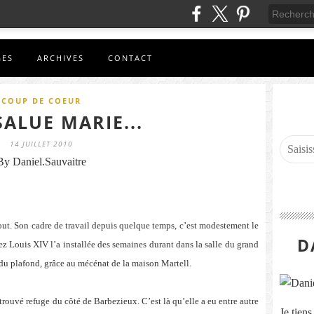
GES
ARCHIVES
CONTACT
COUP DE COEUR
 SALUE MARIE...
14 JUILLET 2010
By Daniel.Sauvaitre
tout. Son cadre de travail depuis quelque temps, c’est modestement le
D
ez Louis XIV l’a installée des semaines durant dans la salle du grand
 du plafond, grâce au mécénat de la maison Martell.
ouvé refuge du côté de Barbezieux. C’est là qu’elle a eu entre autre
Je tien