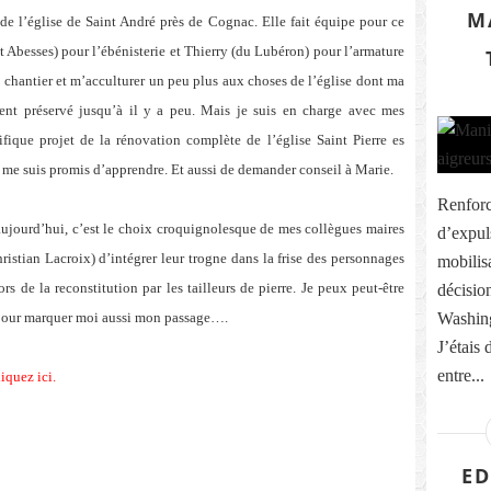
M
 de l’église de Saint André près de Cognac. Elle fait équipe pour ce
et Abesses) pour l’ébénisterie et Thierry (du Lubéron) pour l’armature
e chantier et m’acculturer un peu plus aux choses de l’église dont ma
ent préservé jusqu’à il y a peu. Mais je suis en charge avec mes
ique projet de la rénovation complète de l’église Saint Pierre es
e me suis promis d’apprendre. Et aussi de demander conseil à Marie.
Renforc
aujourd’hui, c’est le choix croquignolesque de mes collègues maires
d’expul
istian Lacroix) d’intégrer leur trogne dans la frise des personnages
mobilis
rs de la reconstitution par les tailleurs de pierre. Je peux peut-être
décisio
pour marquer moi aussi mon passage….
Washing
J’étais 
entre...
iquez ici
.
ED