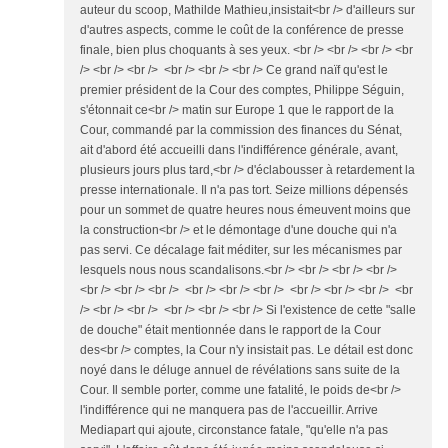
auteur du scoop, Mathilde Mathieu,insistait<br /> d'ailleurs sur
d'autres aspects, comme le coût de la conférence de presse
finale, bien plus choquants à ses yeux. <br /> <br /> <br /> <br
/> <br /> <br /> <br /> <br /> <br /> Ce grand naïf qu'est le
premier président de la Cour des comptes, Philippe Séguin,
s'étonnait ce<br /> matin sur Europe 1 que le rapport de la
Cour, commandé par la commission des finances du Sénat,
ait d'abord été accueilli dans l'indifférence générale, avant,
plusieurs jours plus tard,<br /> d'éclabousser à retardement la
presse internationale. Il n'a pas tort. Seize millions dépensés
pour un sommet de quatre heures nous émeuvent moins que
la construction<br /> et le démontage d'une douche qui n'a
pas servi. Ce décalage fait méditer, sur les mécanismes par
lesquels nous nous scandalisons.<br /> <br /> <br /> <br />
<br /> <br /> <br /> <br /> <br /> <br /> <br /> <br /> <br /> <br
/> <br /> <br /> <br /> <br /> <br /> Si l'existence de cette "salle
de douche" était mentionnée dans le rapport de la Cour
des<br /> comptes, la Cour n'y insistait pas. Le détail est donc
noyé dans le déluge annuel de révélations sans suite de la
Cour. Il semble porter, comme une fatalité, le poids de<br />
l'indifférence qui ne manquera pas de l'accueillir. Arrive
Mediapart qui ajoute, circonstance fatale, "qu'elle n'a pas