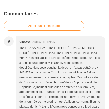
Commentaires
Ajouter un commentaire
V
Vinosse
29/10/2009 09:26
<br /> LA SARKOZYE,<br /> DOUCHÉE, PAS (ENCORE)
COULÉE<br /> <br /> <br /> <br /> <br /> <br /> <br /> <br />
<br /> Puisqu'il faut tout faire soi-même, venons pour une fois
à la rescousse de<br /> la Sarkozye injustement
douchée. Non, cette douche, la douche, n'a pas coûté<br />
245 572 euros, comme l'écrit inexactement France 2 dans
une somptuaire (mais fausse) infographie. Ce coût est celui
de l'ensemble de la "zone bureau" du<br /> président de la
République, incluant huit salles d'entretiens bilatéraux et,
apparemment, plusieurs douches. Le député socialiste René
Dosière, à l'origine de l'embouteillage devant la<br /> douche
de la journée de mercredi, en est d'ailleurs convenu. Et sur le
plateau de<br /> Ligne j@une, notre consoeur de Mediapart