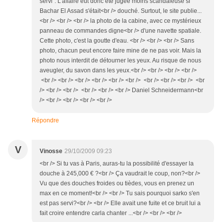
servi". L'affaire eût donc été jugée moins scandaleuse si
Bachar El Assad s'était<br /> douché. Surtout, le site publie...
<br /> <br /> <br /> la photo de la cabine, avec ce mystérieux
panneau de commandes digne<br /> d'une navette spatiale.
Cette photo, c'est la goutte d'eau. <br /> <br /> <br /> Sans
photo, chacun peut encore faire mine de ne pas voir. Mais la
photo nous interdit de détourner les yeux. Au risque de nous
aveugler, du savon dans les yeux.<br /> <br /> <br /> <br />
<br /> <br /> <br /> <br /> <br /> <br /> <br /> <br /> <br /> <br
/> <br /> <br /> <br /> <br /> <br /> Daniel Schneidermann<br
/> <br /> <br /> <br /> <br />
Répondre
V
Vinosse
29/10/2009 09:23
<br /> Si tu vas à Paris, auras-tu la possibilité d'essayer la
douche à 245,000 € ?<br /> Ça vaudrait le coup, non?<br />
Vu que des douches froides ou tièdes, vous en prenez un
max en ce moment!<br /> <br /> Tu sais pourquoi sarko s'en
est pas servi?<br /> <br /> Elle avait une fuite et ce bruit lui a
fait croire entendre carla chanter ...<br /> <br /> <br />