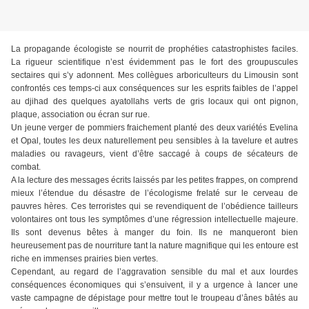
La propagande écologiste se nourrit de prophéties catastrophistes faciles.
La rigueur scientifique n’est évidemment pas le fort des groupuscules
sectaires qui s’y adonnent. Mes collègues arboriculteurs du Limousin sont
confrontés ces temps-ci aux conséquences sur les esprits faibles de l’appel
au djihad des quelques ayatollahs verts de gris locaux qui ont pignon,
plaque, association ou écran sur rue.
Un jeune verger de pommiers fraichement planté des deux variétés Evelina
et Opal, toutes les deux naturellement peu sensibles à la tavelure et autres
maladies ou ravageurs, vient d’être saccagé à coups de sécateurs de
combat.
A la lecture des messages écrits laissés par les petites frappes, on comprend
mieux l’étendue du désastre de l’écologisme frelaté sur le cerveau de
pauvres hères. Ces terroristes qui se revendiquent de l’obédience tailleurs
volontaires ont tous les symptômes d’une régression intellectuelle majeure.
Ils sont devenus bêtes à manger du foin. Ils ne manqueront bien
heureusement pas de nourriture tant la nature magnifique qui les entoure est
riche en immenses prairies bien vertes.
Cependant, au regard de l’aggravation sensible du mal et aux lourdes
conséquences économiques qui s’ensuivent, il y a urgence à lancer une
vaste campagne de dépistage pour mettre tout le troupeau d’ânes bâtés au