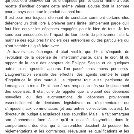
qui peut être prélevée sur les entreprises permet quand même à cette
recette d’évoluer comme cette même valeur ajoutée dont la somme
pour le pays constitue le produit national brut.
Il est pour moi toujours étonnant de constater comment certains élus
défendent un droit libre à prélever sans limite, simplement parce qu’il
faut bien couvrir les dépenses engagées pour le bien de tous. Je les
sens peu préoccupés de l’impact de leur liberté de prélèvement sur la
maîtrise des équilibres financiers des entreprises ou des particuliers qui
n’ont semble t-il qu’à faire avec.
A travers ces échanges il était visible que l’Etat s’inquiète de
l’évolution de la dépense de l’intercommunalité, dans le droit fil du
rapport de la cour des comptes de Philippe Seguin et de quelques
autres plus agressifs apparus l’an passé mais moins pertinents.
L’augmentation sensible des effectifs des agents semble le sujet
d’inquiétude le plus marqué. La réponse tout aussi pertinente de
Lemaignan
a remis l’Etat face à ses responsabilités sur le glissement
des dépenses. Il était utile de rappeler que la plupart des dépenses
nouvelles ou des augmentations de dépenses proviennent
essentiellement de décisions législatives ou réglementaires qui
s’imposent aux communautés (et aux autres collectivités locales). Le
directeur du budget a acquiescé sans sourciller. Mais il a fait remarquer
son étonnement face à ce qu’il a qualifié d’asymétrie dans le
comportement des élus qui à l’assemblée décident de pousser les
réglementations et les contraintes, réévaluent les qualifications et les