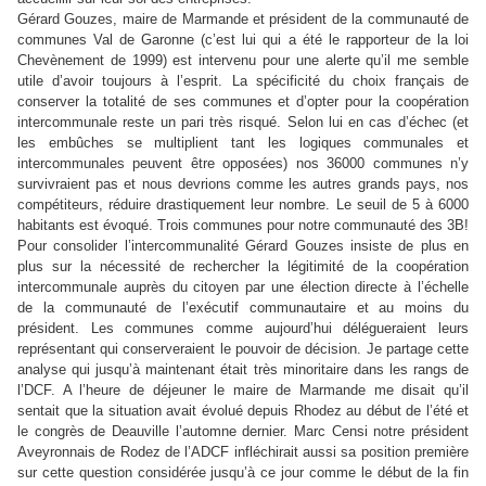
Gérard Gouzes, maire de Marmande et président de la communauté de
communes Val de Garonne (c’est lui qui a été le rapporteur de la loi
Chevènement de 1999) est intervenu pour une alerte qu’il me semble
utile d’avoir toujours à l’esprit. La spécificité du choix français de
conserver la totalité de ses communes et d’opter pour la coopération
intercommunale reste un pari très risqué. Selon lui en cas d’échec (et
les embûches se multiplient tant les logiques communales et
intercommunales peuvent être opposées) nos 36000 communes n’y
survivraient pas et nous devrions comme les autres grands pays, nos
compétiteurs, réduire drastiquement leur nombre. Le seuil de 5 à 6000
habitants est évoqué. Trois communes pour notre communauté des 3B!
Pour consolider l’intercommunalité Gérard Gouzes insiste de plus en
plus sur la nécessité de rechercher la légitimité de la coopération
intercommunale auprès du citoyen par une élection directe à l’échelle
de la communauté de l’exécutif communautaire et au moins du
président. Les communes comme aujourd’hui délégueraient leurs
représentant qui conserveraient le pouvoir de décision. Je partage cette
analyse qui jusqu’à maintenant était très minoritaire dans les rangs de
l’DCF. A l’heure de déjeuner le maire de Marmande me disait qu’il
sentait que la situation avait évolué depuis Rhodez au début de l’été et
le congrès de Deauville l’automne dernier. Marc Censi notre président
Aveyronnais de Rodez de l’ADCF infléchirait aussi sa position première
sur cette question considérée jusqu’à ce jour comme le début de la fin