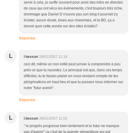
servir à cela, je surffe souvent pour avoir des infos en directes
de ceux qui ont vécu les évènements, c'est toujours très riche,
dommage que Daniel D n'ouvre pas son blog il pourrait s'y
éclater, aucun doute, bises aux charentais, et la BD, ça a
donné quoi cette année sur des sites éclatés?
Répondre
L
l besson
28/01/2007 11:18
ceci dit, même un non initié peut arriver à comprendre à peu
près ce que tu racontes. Le principal est que, dans ces temps
difficiles, tu te fasses plaisir en nous rendant compte de tes
périgrinations en haut lieu et que tu puisses nous informer sur
notre "futur avenir".
Répondre
L
l besson
28/01/2007 11:02
" le progrès progresse bien lentement et le futur ne manque
pas d'avenir" ça c'est de la grande sémantique qui est