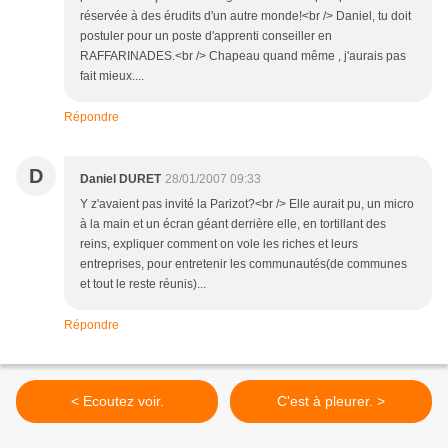
réservée à des érudits d'un autre monde!<br /> Daniel, tu doit
postuler pour un poste d'apprenti conseiller en
RAFFARINADES.<br /> Chapeau quand même , j'aurais pas
fait mieux....
Répondre
D
Daniel DURET
28/01/2007 09:33
Y z'avaient pas invité la Parizot?<br /> Elle aurait pu, un micro
à la main et un écran géant derrière elle, en tortillant des
reins, expliquer comment on vole les riches et leurs
entreprises, pour entretenir les communautés(de communes
et tout le reste réunis)...
Répondre
< Ecoutez voir.
C'est à pleurer. >