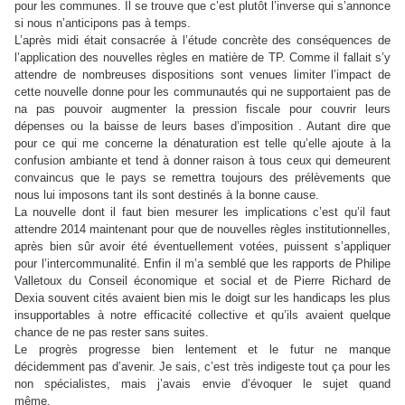
pour les communes. Il se trouve que c’est plutôt l’inverse qui s’annonce
si nous n’anticipons pas à temps.
L’après midi était consacrée à l’étude concrète des conséquences de
l’application des nouvelles règles en matière de TP. Comme il fallait s’y
attendre de nombreuses dispositions sont venues limiter l’impact de
cette nouvelle donne pour les communautés qui ne supportaient pas de
na pas pouvoir augmenter la pression fiscale pour couvrir leurs
dépenses ou la baisse de leurs bases d’imposition . Autant dire que
pour ce qui me concerne la dénaturation est telle qu’elle ajoute à la
confusion ambiante et tend à donner raison à tous ceux qui demeurent
convaincus que le pays se remettra toujours des prélèvements que
nous lui imposons tant ils sont destinés à la bonne cause.
La nouvelle dont il faut bien mesurer les implications c’est qu’il faut
attendre 2014 maintenant pour que de nouvelles règles institutionnelles,
après bien sûr avoir été éventuellement votées, puissent s’appliquer
pour l’intercommunalité. Enfin il m’a semblé que les rapports de Philipe
Valletoux du Conseil économique et social et de Pierre Richard de
Dexia souvent cités avaient bien mis le doigt sur les handicaps les plus
insupportables à notre efficacité collective et qu’ils avaient quelque
chance de ne pas rester sans suites.
Le progrès progresse bien lentement et le futur ne manque
décidemment pas d’avenir. Je sais, c’est très indigeste tout ça pour les
non spécialistes, mais j’avais envie d’évoquer le sujet quand
même.