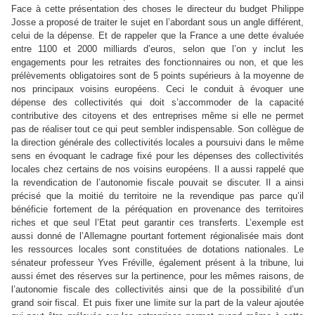
Face à cette présentation des choses le directeur du budget Philippe
Josse a proposé de traiter le sujet en l’abordant sous un angle différent,
celui de la dépense. Et de rappeler que
la France
a une dette évaluée
entre 1100 et 2000 milliards d’euros, selon que l’on y inclut les
engagements pour les retraites des fonctionnaires ou non, et que les
prélèvements obligatoires sont de 5 points supérieurs à la moyenne de
nos principaux voisins européens. Ceci le conduit à évoquer une
dépense des collectivités qui doit s’accommoder de la capacité
contributive des citoyens et des entreprises même si elle ne permet
pas de réaliser tout ce qui peut sembler indispensable. Son collègue de
la direction générale des collectivités locales a poursuivi dans le même
sens en évoquant le cadrage fixé pour les dépenses des collectivités
locales chez certains de nos voisins européens. Il a aussi rappelé que
la revendication de l’autonomie fiscale pouvait se discuter. Il a ainsi
précisé que la moitié du territoire ne la revendique pas parce qu’il
bénéficie fortement de la péréquation en provenance des territoires
riches et que seul l’Etat peut garantir ces transferts. L’exemple est
aussi donné de l’Allemagne pourtant fortement régionalisée mais dont
les ressources locales sont constituées de dotations nationales. Le
sénateur professeur Yves Fréville, également présent à la tribune, lui
aussi émet des réserves sur la pertinence, pour les mêmes raisons, de
l’autonomie fiscale des collectivités ainsi que de la possibilité d’un
grand soir fiscal. Et puis fixer une limite sur la part de la valeur ajoutée