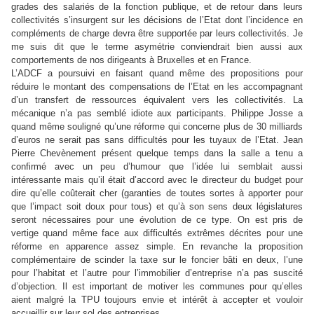
grades des salariés de la fonction publique, et de retour dans leurs
collectivités s’insurgent sur les décisions de l’Etat dont l’incidence en
compléments de charge devra être supportée par leurs collectivités. Je
me suis dit que le terme asymétrie conviendrait bien aussi aux
comportements de nos dirigeants à Bruxelles et en France.
L’ADCF a poursuivi en faisant quand même des propositions pour
réduire le montant des compensations de l’Etat en les accompagnant
d’un transfert de ressources équivalent vers les collectivités. La
mécanique n’a pas semblé idiote aux participants. Philippe Josse a
quand même souligné qu’une réforme qui concerne plus de 30 milliards
d’euros ne serait pas sans difficultés pour les tuyaux de l’Etat. Jean
Pierre Chevènement présent quelque temps dans la salle a tenu a
confirmé avec un peu d’humour que l’idée lui semblait aussi
intéressante mais qu’il était d’accord avec le directeur du budget pour
dire qu’elle coûterait cher (garanties de toutes sortes à apporter pour
que l’impact soit doux pour tous) et qu’à son sens deux législatures
seront nécessaires pour une évolution de ce type. On est pris de
vertige quand même face aux difficultés extrêmes décrites pour une
réforme en apparence assez simple. En revanche la proposition
complémentaire de scinder la taxe sur le foncier bâti en deux, l’une
pour l’habitat et l’autre pour l’immobilier d’entreprise n’a pas suscité
d’objection. Il est important de motiver les communes pour qu’elles
aient malgré
la TPU
toujours envie et intérêt à accepter et vouloir
accueillir sur leur sol des entreprises.