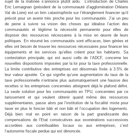
sujet de la matinée s’annonce plutôt ardu.
L’introduction de Charles
Eric Lemaignan (président de la communauté d’agglomération Orléans
Val de Loire) est un brin catastrophiste sur l’étranglement financier qu’il
prévoit pour un avenir très proche pour les communautés. J’ai un peu
de peine à suivre sa vision des choses qui idéalise l’action des
communautés et légitime la nécessité permanente pour elles de
disposer des ressources nécessaires à la mise en œuvre de leurs
politiques. En résumé les communautés sont efficaces, bien gérées et
elles ont besoin de trouver les ressources nécessaires pour financer les
équipements et les services qu’elles créent pour les habitants. Sa
contestation principale, qui est aussi celle de l’ADCF, concerne les
nouvelles dispositions imposées par la loi pour la taxe professionnelle.
La limite contributive des entreprises est désormais fixée à 3.5% de
leur valeur ajoutée. Ce qui signifie qu’une augmentation du taux de la
taxe professionnelle n’entraine plus automatiquement une hausse des
recettes si les entreprises concernées atteignent déjà le plafond défini.
La seule solution pour les communautés en TPU, concernées par ce
tarissement et qui veulent obtenir quand même des ressources
supplémentaires, passe alors par l’institution de la fiscalité mixte pour
taxer en plus le foncier bâti et non bâti et l’occupation des logements.
Déjà bien mal en point en raison de la part grandissante des
compensations de l’Etat consécutives aux exonérations successives
accordées aux contribuables locaux ou aux entreprises, c’est
l’autonomie fiscale perdue qui est dénoncée.