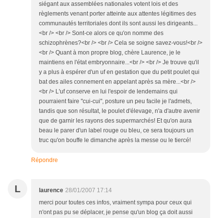
siégant aux assemblées nationales votent lois et des
règlements venant porter atteinte aux attentes légitimes des
communautés territoriales dont ils sont aussi les dirigeants...
<br /> <br /> Sont-ce alors ce qu'on nomme des
schizophrènes?<br /> <br /> Cela se soigne savez-vous!<br />
<br /> Quant à mon propre blog, chère Laurence, je le
maintiens en l'état embryonnaire...<br /> <br /> Je trouve qu'il
y a plus à espérer d'un uf en gestation que du petit poulet qui
bat des ailes connement en appelant après sa mère...<br />
<br /> L'uf conserve en lui l'espoir de lendemains qui
pourraient faire "cui-cui", posture un peu facile je l'admets,
tandis que son résultat, le poulet d'élevage, n'a d'autre avenir
que de garnir les rayons des supermarchés! Et qu'on aura
beau le parer d'un label rouge ou bleu, ce sera toujours un
truc qu'on bouffe le dimanche après la messe ou le tiercé!
Répondre
L
laurence
28/01/2007 17:14
merci pour toutes ces infos, vraiment sympa pour ceux qui
n'ont pas pu se déplacer, je pense qu'un blog ça doit aussi