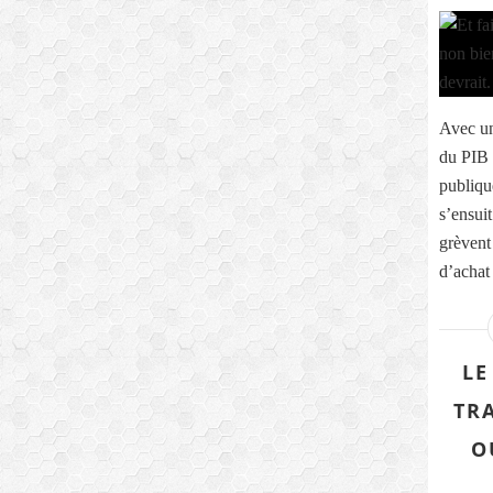
Avec un
du PIB 
publiqu
s’ensuit
grèvent
d’achat 
LE
TR
O