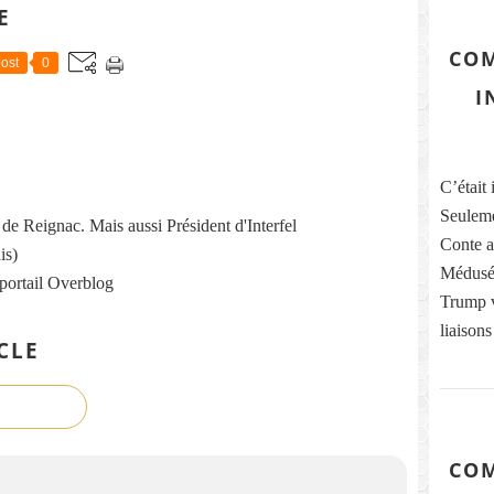
E
COM
ost
0
I
C’était 
Seuleme
re de Reignac. Mais aussi Président d'Interfel
Conte ai
is)
Médusés
 portail Overblog
Trump vi
liaisons
CLE
COM