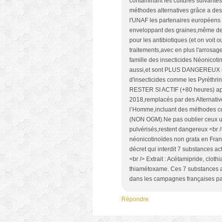
contaminant les cultures suivantes,
méthodes alternatives grâce a de
l'UNAF les partenaires européens 
enveloppant des graines,même de 
pour les antibiotiques (et on voit
traitements,avec en plus l'arrosag
famille des insecticides Néonicoti
aussi,et sont PLUS DANGEREUX et 
d'insecticides comme les Pyréthri
RESTER SI ACTIF (+80 heures) apré
2018,remplacés par des Alternati
l’Homme,incluant des méthodes cul
(NON OGM).Ne pas oublier ceux util
pulvérisés,restent dangereux <br />
néonicotinoïdes non grata en Fran
décret qui interdit 7 substances act
<br /> Extrait : Acétamipride, clot
thiamétoxame. Ces 7 substances ac
dans les campagnes françaises par 
Répondre