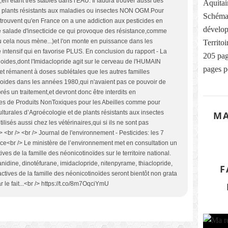
en étant très stables dans l'EAU. Il faudra trouver aussi des
Aquitai
s plants résistants aux maladies ou insectes NON OGM.Pour
Schéma
trouvent qu'en France on a une addiction aux pesticides en
dévelop
salade d'insecticide ce qui provoque des résistance,comme
 ou cela nous mène...)et l'on monte en puissance dans les
Territo
e intensif qui en favorise PLUS. En conclusion du rapport - La
205 pag
noides,dont l'Imidaclopride agit sur le cerveau de l'HUMAIN
pages p
rémanent à doses sublétales que les autres familles
noides dans les années 1980,qui n'avaient pas ce pouvoir de
s un traitement,et devront donc être interdits en
ves de Produits NonToxiques pour les Abeilles comme pour
turales d’Agroécologie et de plants résistants aux insectes
MA
isés aussi chez les vétérinaires,qui si ils ne sont pas
 <br /> <br /> Journal de l'environnement - Pesticides: les 7
ce<br /> Le ministère de l’environnement met en consultation un
ives de la famille des néonicotinoïdes sur le territoire national.
hianidine, dinotéfurane, imidaclopride, nitenpyrame, thiaclopride,
F
tives de la famille des néonicotinoïdes seront bientôt non grata
le fait...<br /> https://t.co/8m7OqciYmU