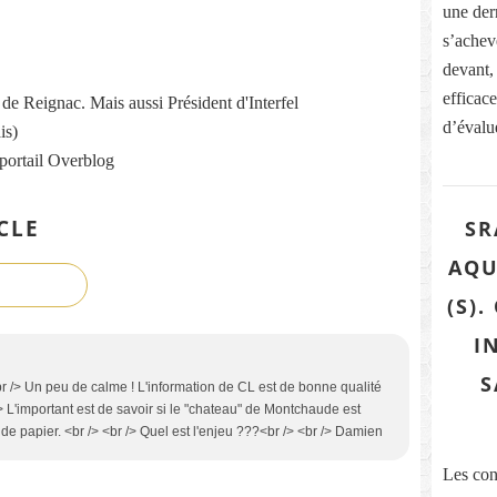
une dern
s’acheve
devant,
efficace
re de Reignac. Mais aussi Président d'Interfel
d’évalue
is)
 portail Overblog
CLE
SR
AQU
(S)
I
S
<br /> Un peu de calme ! L'information de CL est de bonne qualité
> L'important est de savoir si le "chateau" de Montchaude est
 de papier. <br /> <br /> Quel est l'enjeu ???<br /> <br /> Damien
Les con