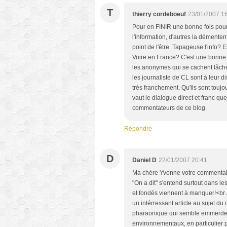
T
thierry cordeboeuf
23/01/2007 1
Pour en FINIR une bonne fois pour
l'information, d'autres la démentent
point de l'être. Tapageuse l'info? E
Voire en France? C'est une bonne i
les anonymes qui se cachent lâche
les journaliste de CL sont à leur dis
très franchement. Qu'ils sont toujou
vaut le dialogue direct et franc q
commentateurs de ce blog.
Répondre
D
Daniel D
22/01/2007 20:41
Ma chère Yvonne votre commentaire 
"On a dit" s'entend surtout dans le
et fondés viennent à manquer!<br /
un intérressant article au sujet du
pharaonique qui semble emmerder e
environnementaux, en particulier po