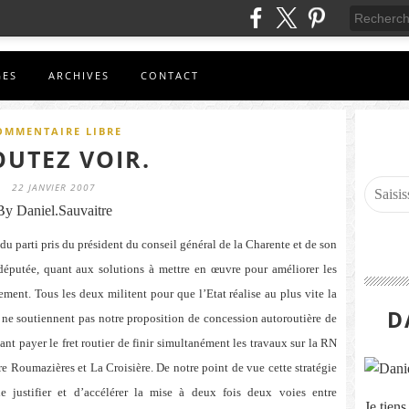
GES
ARCHIVES
CONTACT
OMMENTAIRE LIBRE
OUTEZ VOIR.
22 JANVIER 2007
By Daniel.Sauvaitre
 du parti pris du président du conseil général de
la Charente et de son
députée, quant aux solutions à mettre en œuvre pour améliorer les
ement. Tous les deux militent pour que l’Etat réalise au plus vite la
D
 ne soutiennent pas notre proposition de concession autoroutière de
sant payer le fret routier de finir simultanément les travaux sur
la RN
tre Roumazières et
La Croisière. De notre point de vue cette stratégie
de justifier et d’accélérer la mise à deux fois deux voies entre
Je tien