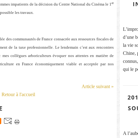
I
er
sommes impatients de la décision du Centre National du Cinéma le 1
possible les travaux.
L’improb
d’une b
blée des communautés de France consacrée aux ressources fiscales de
la vie s
ment de la taxe professionnelle. Le lendemain c’est aux rencontres
Chine, 
 mes collègues arboriculteurs évoquer nos attentes en matière de
connus, 
riculture en France économiquement viable et acceptée par nos
qui le p
Article suivant »
Retour à l'accueil
201
E
SO
A l’aub