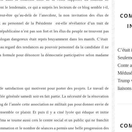
 le lendemain, ce qui a surpris les lecteurs de ce blog semble t-il,
COM
eut-être qu’au-delà de l’anecdote, la non invitation des élus de
x au personnel de
la Présidente
est-elle révélatrice d’un trait de
I
républicaine n’est pas son fort et les élus du peuple ne trouvent pas
slogan dangereux était repris bruyamment dans les manifs. C’était
 au regard des tendances au pouvoir personnel da la candidate il ne
C’était 
 la formule pour dénoncer la démocratie participative selon madame
Seuleme
Conte ai
Médusés
Trump vi
liaisons
e satisfaction qui motivent pour porter des projets. Le travail de
ée générale samedi soir en fait partie. La nécessité de la rénovation
ng de l’année cette association ne militait pas pour donner envie de
 ensemble ce plaisir. Et puis il y a ciné lycée qui éduque et initie
ma se tourne aussi cers le centre social et un public qui ne franchit
COM
ammation et le nombre de séances a permis une belle progression des