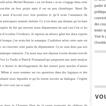
ilà selon Michel Boutant « on est foutu » si on s’engage dans cette
parler 
ut-être un bon projet mais il est un peu chimérique. Henri De
politiq
 aussi d’accord avec leur position et qu’il avait l’assurance du
convict
s principaux seraient réalisés. Ce n’est donc pas demain qu’en haut
des cou
ropéen de fret qui traverse notre département du sud vers l’est et les
tenter 
nt d’occulter l’évidence. Je repense au silence gêné des deux experts
Voir le 
orsque j’en avais fait la remarque. Confolens selon cette carte est
Overbl
fic ne concerne cette partie du département. Ce ne sont donc pas nos
atique omission. J’ai aussi reçu une réponse à notre dossier noir de
 Yves Le Turdu et Patrick Fontanaud qui proposent une autre analyse
nt à freiner le développement du fret routier pour susciter d’autres
. Même si nous sommes sur ces questions dans des logiques et des
 souhaité nous répondre et qu’ils soient ouverts au dialogue. J’espère
e vive voix sur ce sujet.
VOU
euse dans
la Charente libre de la vente supposée du château de