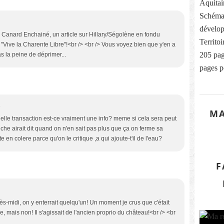
Aquitai
Schéma
dévelop
du Canard Enchainé, un article sur Hillary/Ségolène en fondu
Territo
 "Vive la Charente Libre"!<br /> <br /> Vous voyez bien que y'en a
205 pag
s la peine de déprimer...
pages p
5
MA
elle transaction est-ce vraiment une info? meme si cela sera peut
uche airait dit quand on n'en sait pas plus que ça on ferme sa
e en colere parce qu'on le critique ,a qui ajoute-t'il de l'eau?
F
-midi, on y enterrait quelqu'un! Un moment je crus que c'était
 mais non! Il s'agissait de l'ancien proprio du château!<br /> <br