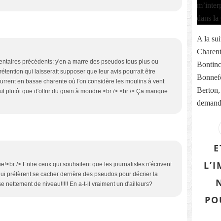
A la sui
Charent
mentaires précédents: y'en a marre des pseudos tous plus ou
Bontinc
rétention qui laisserait supposer que leur avis pourrait être
Bonnefo
current en basse charente où l'on considère les moulins à vent
Berton,
ut plutôt que d'offrir du grain à moudre.<br /> <br /> Ça manque
demande
E
L’
ue!<br /> Entre ceux qui souhaitent que les journalistes n'écrivent
qui préfèrent se cacher derrière des pseudos pour décrier la
e nettement de niveau!!!!! En a-t-il vraiment un d'ailleurs?
PO