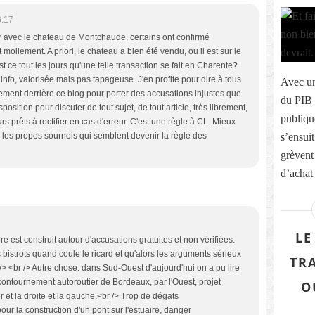
6:17
 avec le chateau de Montchaude, certains ont confirmé
 mollement. A priori, le chateau a bien été vendu, ou il est sur le
st ce tout les jours qu'une telle transaction se fait en Charente?
nfo, valorisée mais pas tapageuse. J'en profite pour dire à tous
Avec un
ment derrière ce blog pour porter des accusations injustes que
du PIB 
position pour discuter de tout sujet, de tout article, très librement,
publiqu
rs prêts à rectifier en cas d'erreur. C'est une règle à CL. Mieux
s’ensuit
ue les propos sournois qui semblent devenir la règle des
grèvent
d’achat 
LE
est construit autour d'accusations gratuites et non vérifiées.
s bistrots quand coule le ricard et qu'alors les arguments sérieux
TR
> <br /> Autre chose: dans Sud-Ouest d'aujourd'hui on a pu lire
 contournement autoroutier de Bordeaux, par l'Ouest, projet
O
t la droite et la gauche.<br /> Trop de dégats
ur la construction d'un pont sur l'estuaire, danger