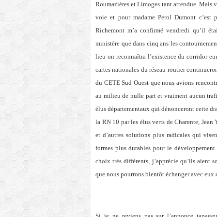
Roumazières et Limoges tant attendue. Mais vo
voie et pour madame Perol Dumont c’est pe
Richemont m’a confirmé vendredi qu’il était
ministère que dans cinq ans les contournement
lieu on reconnaîtra l’existence du corridor eu
cartes nationales du réseau routier continuero
du CETE Sud Ouest que nous avions rencontré l
au milieu de nulle part et vraiment aucun tra
élus départementaux qui dénonceront cette dram
la RN 10 par les élus verts de Charente, Jean
et d’autres solutions plus radicales qui vise
formes plus durables pour le développement
choix très différents, j’apprécie qu’ils aient
que nous pourrons bientôt échanger avec eux d
Si je ne reviens pas sur l’annonce tapag