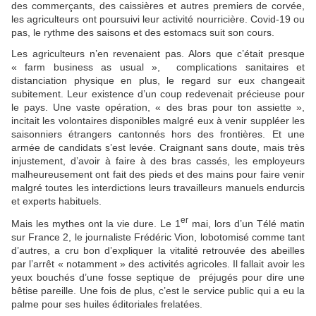
des commerçants, des caissières et autres premiers de corvée,
les agriculteurs ont poursuivi leur activité nourricière. Covid-19 ou
pas, le rythme des saisons et des estomacs suit son cours.
Les agriculteurs n’en revenaient pas. Alors que c’était presque
« farm business as usual », complications sanitaires et
distanciation physique en plus, le regard sur eux changeait
subitement. Leur existence d’un coup redevenait précieuse pour
le pays. Une vaste opération, « des bras pour ton assiette »,
incitait les volontaires disponibles malgré eux à venir suppléer les
saisonniers étrangers cantonnés hors des frontières. Et une
armée de candidats s’est levée. Craignant sans doute, mais très
injustement, d’avoir à faire à des bras cassés, les employeurs
malheureusement ont fait des pieds et des mains pour faire venir
malgré toutes les interdictions leurs travailleurs manuels endurcis
et experts habituels.
er
Mais les mythes ont la vie dure. Le 1
mai, lors d’un Télé matin
sur France 2, le journaliste Frédéric Vion, lobotomisé comme tant
d’autres, a cru bon d’expliquer la vitalité retrouvée des abeilles
par l’arrêt « notamment » des activités agricoles. Il fallait avoir les
yeux bouchés d’une fosse septique de préjugés pour dire une
bêtise pareille. Une fois de plus, c’est le service public qui a eu la
palme pour ses huiles éditoriales frelatées.