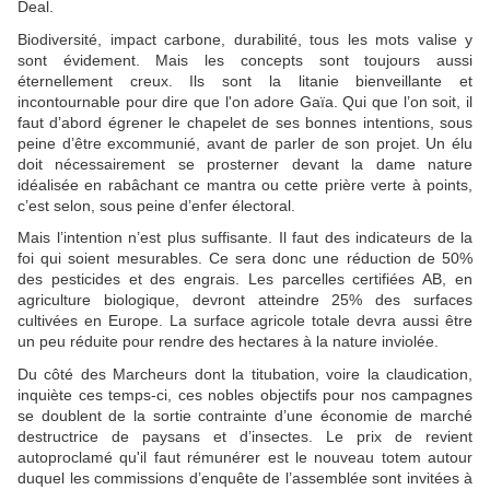
Deal.
Biodiversité, impact carbone, durabilité, tous les mots valise y
sont évidement. Mais les concepts sont toujours aussi
éternellement creux. Ils sont la litanie bienveillante et
incontournable pour dire que l'on adore Gaïa. Qui que l’on soit, il
faut d’abord égrener le chapelet de ses bonnes intentions, sous
peine d’être excommunié, avant de parler de son projet. Un élu
doit nécessairement se prosterner devant la dame nature
idéalisée en rabâchant ce mantra ou cette prière verte à points,
c’est selon, sous peine d’enfer électoral.
Mais l’intention n’est plus suffisante. Il faut des indicateurs de la
foi qui soient mesurables. Ce sera donc une réduction de 50%
des pesticides et des engrais. Les parcelles certifiées AB, en
agriculture biologique, devront atteindre 25% des surfaces
cultivées en Europe. La surface agricole totale devra aussi être
un peu réduite pour rendre des hectares à la nature inviolée.
Du côté des Marcheurs dont la titubation, voire la claudication,
inquiète ces temps-ci, ces nobles objectifs pour nos campagnes
se doublent de la sortie contrainte d’une économie de marché
destructrice de paysans et d’insectes. Le prix de revient
autoproclamé qu'il faut rémunérer est le nouveau totem autour
duquel les commissions d’enquête de l’assemblée sont invitées à