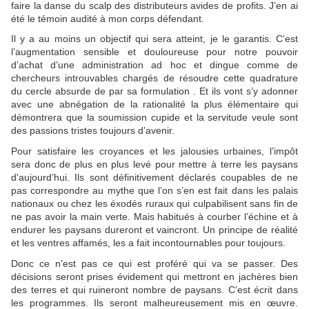
faire la danse du scalp des distributeurs avides de profits. J’en ai
été le témoin audité à mon corps défendant.
Il y a au moins un objectif qui sera atteint, je le garantis. C’est
l’augmentation sensible et douloureuse pour notre pouvoir
d’achat d’une administration ad hoc et dingue comme de
chercheurs introuvables chargés de résoudre cette quadrature
du cercle absurde de par sa formulation . Et ils vont s’y adonner
avec une abnégation de la rationalité la plus élémentaire qui
démontrera que la soumission cupide et la servitude veule sont
des passions tristes toujours d’avenir.
Pour satisfaire les croyances et les jalousies urbaines, l’impôt
sera donc de plus en plus levé pour mettre à terre les paysans
d'aujourd’hui. Ils sont définitivement déclarés coupables de ne
pas correspondre au mythe que l’on s’en est fait dans les palais
nationaux ou chez les éxodés ruraux qui culpabilisent sans fin de
ne pas avoir la main verte. Mais habitués à courber l’échine et à
endurer les paysans dureront et vaincront. Un principe de réalité
et les ventres affamés, les a fait incontournables pour toujours.
Donc ce n’est pas ce qui est proféré qui va se passer. Des
décisions seront prises évidement qui mettront en jachères bien
des terres et qui ruineront nombre de paysans. C’est écrit dans
les programmes. Ils seront malheureusement mis en œuvre.