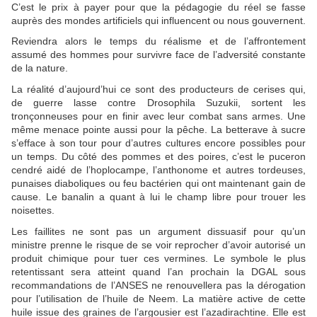
C’est le prix à payer pour que la pédagogie du réel se fasse
auprès des mondes artificiels qui influencent ou nous gouvernent.
Reviendra alors le temps du réalisme et de l’affrontement
assumé des hommes pour survivre face de l’adversité constante
de la nature.
La réalité d’aujourd’hui ce sont des producteurs de cerises qui,
de guerre lasse contre Drosophila Suzukii, sortent les
tronçonneuses pour en finir avec leur combat sans armes. Une
même menace pointe aussi pour la pêche. La betterave à sucre
s’efface à son tour pour d’autres cultures encore possibles pour
un temps. Du côté des pommes et des poires, c’est le puceron
cendré aidé de l’hoplocampe, l’anthonome et autres tordeuses,
punaises diaboliques ou feu bactérien qui ont maintenant gain de
cause. Le banalin a quant à lui le champ libre pour trouer les
noisettes.
Les faillites ne sont pas un argument dissuasif pour qu’un
ministre prenne le risque de se voir reprocher d’avoir autorisé un
produit chimique pour tuer ces vermines. Le symbole le plus
retentissant sera atteint quand l’an prochain la DGAL sous
recommandations de l’ANSES ne renouvellera pas la dérogation
pour l’utilisation de l’huile de Neem. La matière active de cette
huile issue des graines de l’argousier est l’azadirachtine. Elle est