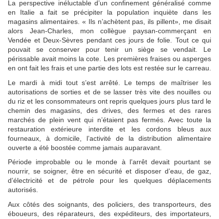
La perspective inéluctable d’un confinement généralisé comme
en Italie a fait se précipiter la population inquiète dans les
magasins alimentaires. « Ils n’achètent pas, ils pillent», me disait
alors Jean-Charles, mon collègue paysan-commerçant en
Vendée et Deux-Sèvres pendant ces jours de folie. Tout ce qui
pouvait se conserver pour tenir un siège se vendait. Le
périssable avait moins la cote. Les premières fraises ou asperges
en ont fait les frais et une partie des lots est restée sur le carreau.
Le mardi à midi tout s’est arrêté. Le temps de maîtriser les
autorisations de sorties et de se lasser très vite des nouilles ou
du riz et les consommateurs ont repris quelques jours plus tard le
chemin des magasins, des drives, des fermes et des rares
marchés de plein vent qui n’étaient pas fermés. Avec toute la
restauration extérieure interdite et les cordons bleus aux
fourneaux, à domicile, l’activité de la distribution alimentaire
ouverte a été boostée comme jamais auparavant.
Période improbable ou le monde à l’arrêt devait pourtant se
nourrir, se soigner, être en sécurité et disposer d’eau, de gaz,
d’électricité et de pétrole pour les quelques déplacements
autorisés.
Aux côtés des soignants, des policiers, des transporteurs, des
éboueurs, des réparateurs, des expéditeurs, des importateurs,