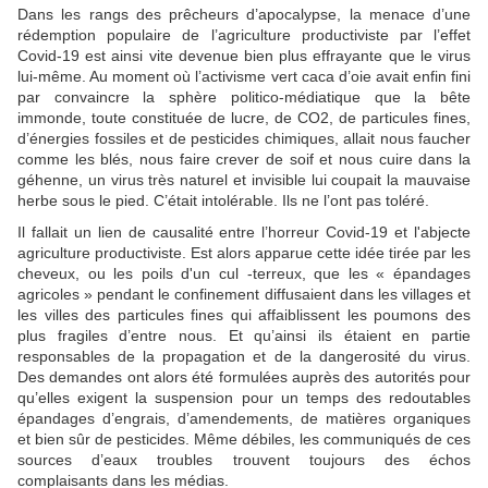
Dans les rangs des prêcheurs d’apocalypse, la menace d’une
rédemption populaire de l’agriculture productiviste par l’effet
Covid-19 est ainsi vite devenue bien plus effrayante que le virus
lui-même. Au moment où l’activisme vert caca d’oie avait enfin fini
par convaincre la sphère politico-médiatique que la bête
immonde, toute constituée de lucre, de CO2, de particules fines,
d’énergies fossiles et de pesticides chimiques, allait nous faucher
comme les blés, nous faire crever de soif et nous cuire dans la
géhenne, un virus très naturel et invisible lui coupait la mauvaise
herbe sous le pied. C’était intolérable. Ils ne l’ont pas toléré.
Il fallait un lien de causalité entre l’horreur Covid-19 et l'abjecte
agriculture productiviste. Est alors apparue cette idée tirée par les
cheveux, ou les poils d'un cul -terreux, que les « épandages
agricoles » pendant le confinement diffusaient dans les villages et
les villes des particules fines qui affaiblissent les poumons des
plus fragiles d’entre nous. Et qu’ainsi ils étaient en partie
responsables de la propagation et de la dangerosité du virus.
Des demandes ont alors été formulées auprès des autorités pour
qu’elles exigent la suspension pour un temps des redoutables
épandages d’engrais, d’amendements, de matières organiques
et bien sûr de pesticides. Même débiles, les communiqués de ces
sources d’eaux troubles trouvent toujours des échos
complaisants dans les médias.