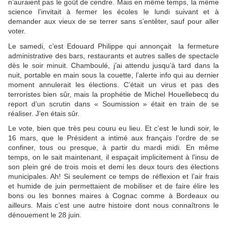
n’auraient pas le goût de cendre. Mais en même temps, la même
science l’invitait à fermer les écoles le lundi suivant et à
demander aux vieux de se terrer sans s’entêter, sauf pour aller
voter.
Le samedi, c’est Edouard Philippe qui annonçait la fermeture
administrative des bars, restaurants et autres salles de spectacle
dès le soir minuit. Chamboulé, j’ai attendu jusqu’à tard dans la
nuit, portable en main sous la couette, l’alerte info qui au dernier
moment annulerait les élections. C’était un virus et pas des
terroristes bien sûr, mais la prophétie de Michel Houellebecq du
report d’un scrutin dans « Soumission » était en train de se
réaliser. J’en étais sûr.
Le vote, bien que très peu couru eu lieu. Et c’est le lundi soir, le
16 mars, que le Président a intimé aux français l’ordre de se
confiner, tous ou presque, à partir du mardi midi. En même
temps, on le sait maintenant, il espaçait implicitement à l'insu de
son plein gré de trois mois et demi les deux tours des élections
municipales. Ah! Si seulement ce temps de réflexion et l’air frais
et humide de juin permettaient de mobiliser et de faire élire les
bons ou les bonnes maires à Cognac comme à Bordeaux ou
ailleurs. Mais c’est une autre histoire dont nous connaîtrons le
dénouement le 28 juin.