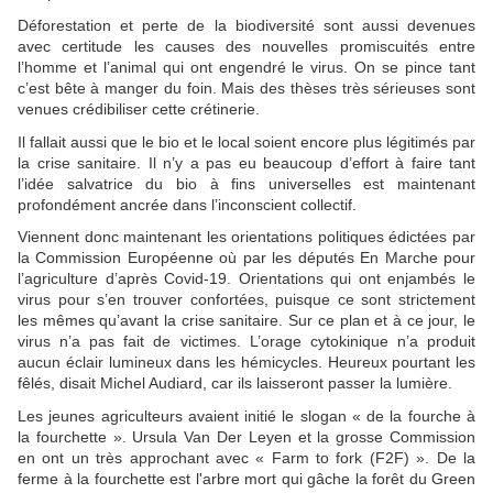
Déforestation et perte de la biodiversité sont aussi devenues
avec certitude les causes des nouvelles promiscuités entre
l’homme et l’animal qui ont engendré le virus. On se pince tant
c’est bête à manger du foin. Mais des thèses très sérieuses sont
venues crédibiliser cette crétinerie.
Il fallait aussi que le bio et le local soient encore plus légitimés par
la crise sanitaire. Il n’y a pas eu beaucoup d’effort à faire tant
l’idée salvatrice du bio à fins universelles est maintenant
profondément ancrée dans l’inconscient collectif.
Viennent donc maintenant les orientations politiques édictées par
la Commission Européenne où par les députés En Marche pour
l’agriculture d’après Covid-19. Orientations qui ont enjambés le
virus pour s’en trouver confortées, puisque ce sont strictement
les mêmes qu’avant la crise sanitaire. Sur ce plan et à ce jour, le
virus n’a pas fait de victimes. L’orage cytokinique n’a produit
aucun éclair lumineux dans les hémicycles. Heureux pourtant les
fêlés, disait Michel Audiard, car ils laisseront passer la lumière.
Les jeunes agriculteurs avaient initié le slogan « de la fourche à
la fourchette ». Ursula Van Der Leyen et la grosse Commission
en ont un très approchant avec « Farm to fork (F2F) ». De la
ferme à la fourchette est l'arbre mort qui gâche la forêt du Green