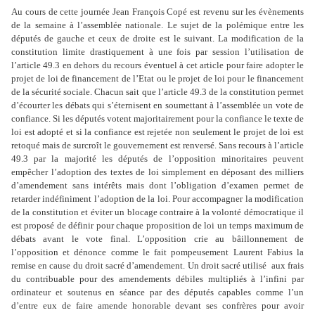
Au cours de cette journée Jean François Copé est revenu sur les évènements
de la semaine à l’assemblée nationale. Le sujet de la polémique entre les
députés de gauche et ceux de droite est le suivant. La modification de la
constitution limite drastiquement à une fois par session l’utilisation de
l’article 49.3 en dehors du recours éventuel à cet article pour faire adopter le
projet de loi de financement de l’Etat ou le projet de loi pour le financement
de la sécurité sociale. Chacun sait que l’article 49.3 de la constitution permet
d’écourter les débats qui s’éternisent en soumettant à l’assemblée un vote de
confiance. Si les députés votent majoritairement pour la confiance le texte de
loi est adopté et si la confiance est rejetée non seulement le projet de loi est
retoqué mais de surcroît le gouvernement est renversé. Sans recours à l’article
49.3 par la majorité les députés de l’opposition minoritaires peuvent
empêcher l’adoption des textes de loi simplement en déposant des milliers
d’amendement sans intérêts mais dont l’obligation d’examen permet de
retarder indéfiniment l’adoption de la loi. Pour accompagner la modification
de la constitution et éviter un blocage contraire à la volonté démocratique il
est proposé de définir pour chaque proposition de loi un temps maximum de
débats avant le vote final. L’opposition crie au bâillonnement de
l’opposition et dénonce comme le fait pompeusement Laurent Fabius la
remise en cause du droit sacré d’amendement. Un droit sacré utilisé aux frais
du contribuable pour des amendements débiles multipliés à l’infini par
ordinateur et soutenus en séance par des députés capables comme l’un
d’entre eux de faire amende honorable devant ses confrères pour avoir