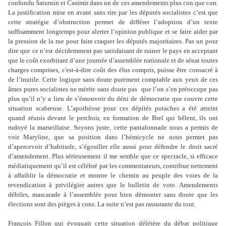
confondu Saturnin et Casimir dans un de ces amendements plus con que con.
La justification mise en avant sans rire par les députés socialistes c’est que
cette stratégie d’obstruction permet de différer l’adoption d’un texte
suffisamment longtemps pour alerter l’opinion publique et se faire aider par
la pression de la rue pour faire craquer les députés majoritaires. Pas un pour
dire que ce n’est décidemment pas satisfaisant de ruiner le pays en acceptant
que le coût exorbitant d’une journée d’assemblée nationale et de sénat toutes
charges comprises, c'est-à-dire coût des élus compris, puisse être consacré à
de l’inutile. Cette logique sans doute purement comptable aux yeux de ces
âmes pures socialistes ne mérite sans doute pas
que l’on s’en préoccupe pas
plus qu’il n’y a lieu de s’émouvoir du déni de démocratie que couvre cette
situation scabreuse. L’apothéose pour ces dépités potaches a été atteint
quand réunis devant le perchoir, en formation de Brel qui bêlent, ils ont
rudoyé la marseillaise. Soyons juste, cette pantalonnade nous a permis de
voir Maryline, que sa position dans l’hémicycle ne nous permet pas
d’apercevoir d’habitude, s’égosiller elle aussi pour défendre le droit sacré
d’amendement. Plus sérieusement il me semble que ce spectacle, si efficace
médiatiquement qu’il est célébré par les commentateurs, contribue nettement
à affaiblir la démocratie et montre le chemin au peuple des voies de la
revendication à privilégier autres que le bulletin de vote. Amendements
débiles, mascarade à l’assemblée pour bien démonter sans doute que les
élections sont des pièges à cons. La suite n’est pas rassurante du tout.
François Fillon qui évoquait cette situation délétère du débat politique