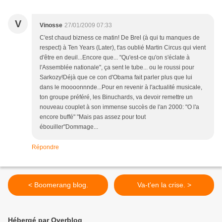
V
Vinosse
27/01/2009 07:33
C'est chaud bizness ce matin! De Brel (à qui tu manques de
respect) à Ten Years (Later), t'as oublié Martin Circus qui vient
d'être en deuil...Encore que... "Qu'est-ce qu'on s'éclate à
l'Assemblée nationale", ça sent le tube... ou le roussi pour
Sarkozy!Déjà que ce con d'Obama fait parler plus que lui
dans le moooonnnde...Pour en revenir à l'actualité musicale,
ton groupe préféré, les Binuchards, va devoir remettre un
nouveau couplet à son immense succès de l'an 2000: "O l'a
encore buffé" "Mais pas assez pour tout
ébouiller"Dommage...
Répondre
< Boomerang blog.
Va-t'en la crise. >
Hébergé par Overblog