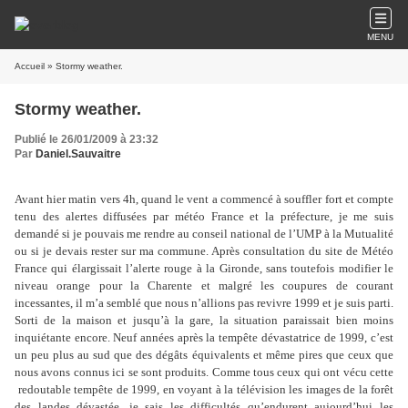
MENU
Accueil
» Stormy weather.
Stormy weather.
Publié le 26/01/2009 à 23:32
Par
Daniel.Sauvaitre
Avant hier matin vers 4h, quand le vent a commencé à souffler fort et compte
tenu des alertes diffusées par météo France et la préfecture, je me suis
demandé si je pouvais me rendre au conseil national de l’UMP à la Mutualité
ou si je devais rester sur ma commune. Après consultation du site de Météo
France qui élargissait l’alerte rouge à la Gironde, sans toutefois modifier le
niveau orange pour la Charente et malgré les coupures de courant
incessantes, il m’a semblé que nous n’allions pas revivre 1999 et je suis parti.
Sorti de la maison et jusqu’à la gare, la situation paraissait bien moins
inquiétante encore. Neuf années après la tempête dévastatrice de 1999, c’est
un peu plus au sud que des dégâts équivalents et même pires que ceux que
nous avons connus ici se sont produits. Comme tous ceux qui ont vécu cette
redoutable tempête de 1999, en voyant à la télévision les images de la forêt
des landes dévastée, je sais les difficultés qu’endurent aujourd’hui les