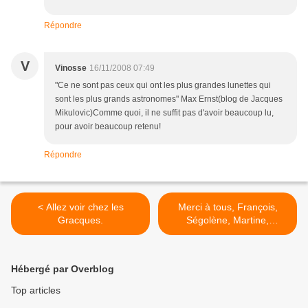
Répondre
V
Vinosse
16/11/2008 07:49
"Ce ne sont pas ceux qui ont les plus grandes lunettes qui
sont les plus grands astronomes" Max Ernst(blog de Jacques
Mikulovic)Comme quoi, il ne suffit pas d'avoir beaucoup lu,
pour avoir beaucoup retenu!
Répondre
< Allez voir chez les
Merci à tous, François,
Gracques.
Ségolène, Martine,
Bertrand, Benoît, Olivier... >
Hébergé par Overblog
Top articles