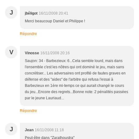
J
jbéligot
16/11/2008 20:41
Merci beaucoup Daniel et Philippe !
Répondre
V
Vinosse
16/11/2008 20:16
Saujon: 34 - Barbezieux: 6...Cela semble lourd, mais dans
l'ensemble c'est les nôtres qui ont dominé le jeu, mais sans
concrétiser... Les adversaires ont profité de fautes graves en
défense et des "aides" de l'arbitre qui refusa l'essai à
Barbezieux en 1ère mi-temps ce qui aurait changé le cours
du jeu...Encore des regrets...Bonne note: 2 pénalités passées
par le jeune Lauriaud...
Répondre
J
Jean
16/11/2008 11:18
Peut-être dans "Zarathoustra"