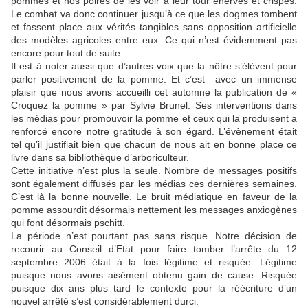
pommes et nos poires de les voir à leur tour énervés et crispés.
Le combat va donc continuer jusqu’à ce que les dogmes tombent
et fassent place aux vérités tangibles sans opposition artificielle
des modèles agricoles entre eux. Ce qui n’est évidemment pas
encore pour tout de suite.
Il est à noter aussi que d’autres voix que la nôtre s’élèvent pour
parler positivement de la pomme. Et c’est avec un immense
plaisir que nous avons accueilli cet automne la publication de «
Croquez la pomme » par Sylvie Brunel. Ses interventions dans
les médias pour promouvoir la pomme et ceux qui la produisent a
renforcé encore notre gratitude à son égard. L’évènement était
tel qu’il justifiait bien que chacun de nous ait en bonne place ce
livre dans sa bibliothèque d’arboriculteur.
Cette initiative n’est plus la seule. Nombre de messages positifs
sont également diffusés par les médias ces dernières semaines.
C’est là la bonne nouvelle. Le bruit médiatique en faveur de la
pomme assourdit désormais nettement les messages anxiogènes
qui font désormais pschitt.
La période n’est pourtant pas sans risque. Notre décision de
recourir au Conseil d’Etat pour faire tomber l’arrête du 12
septembre 2006 était à la fois légitime et risquée. Légitime
puisque nous avons aisément obtenu gain de cause. Risquée
puisque dix ans plus tard le contexte pour la réécriture d’un
nouvel arrêté s’est considérablement durci.