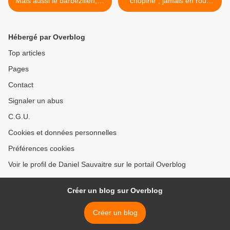
Mais aussi le barbezilien, le
chopine", jamais en roue
Sud Charente et même la
libre, appelle à la
Charente tout entière.
mobilisation Nouvelle
Aquitaine >
Hébergé par Overblog
Top articles
Pages
Contact
Signaler un abus
C.G.U.
Cookies et données personnelles
Préférences cookies
Voir le profil de Daniel Sauvaitre sur le portail Overblog
Créer un blog sur Overblog
Créer un blog