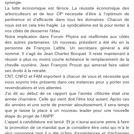
synergie.
La lutte économique est féroce. La réussite économique des
arboriculteurs et de leur OP nécessite d’être à l’optimum de
pertinence et d’efficacité dans tous les domaines. Chacun de
nous est en cela très fragile. Le syndicalisme est là pour tenter à
nos côtés de desserrer l’étau.
Notre implication dans Forum Phytos est réaffirmée aux côtés
des autres partenaires. Un nouveau président a été élu en la
personne de François Lafitte. Un secrétaire général a été
nommé. Il s’agit de Jean Charles Bocquet. Il reste maintenant à
réussir à plus ou moins courte échéance le remplacement de la
cheville ouvrière, Jean François Proust qui aimerait faire valoir
ses droits à la retraite.
CNT, CNFO et FAM importent à chacun de vous et nécessite que
nous soyons très présents dans ces instances pour y porter vos
revendications et vos attentes.
J’ai dit au début de ce rapport que l’année clôturée était une
année charnière. Celle qui vient doit l’être tout autant. Après ces
dix années et une sorte de premier aboutissement, il sera temps
que je laisse la place à un nouveau leader pour une nouvelle
étape du projet de l’ANPP.
L’appel à candidature est lancé. Et je n’aurai aucune peine à faire
la promotion de ce mandat que je considère être celui qui m’a le
plus passionné tant il a été riches d’expériences et d’échanges