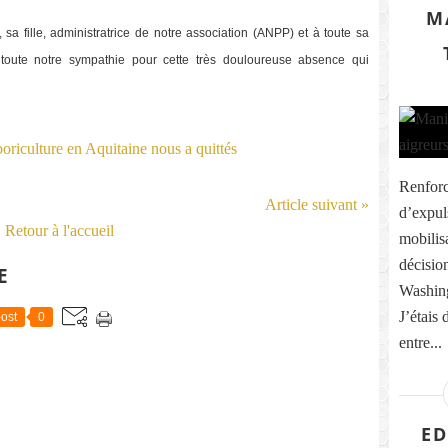
M
sa fille, administratrice de notre association (ANPP) et à toute sa
 toute notre sympathie pour cette très douloureuse absence qui
Renforc
Article suivant »
d’expul
Retour à l'accueil
mobilis
décisio
E
Washing
J’étais 
ost
0
entre...
ED