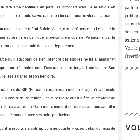
parler 
 le fatalisme habituels en pareilles circonstances. Je le revois en
politiq
ment la tête. Toute sa vie parlait en lui pour nous inviter au courage.
convict
natal, installé à Port Sainte Marie, à la confluence du Lot et de la
des cou
me et ses frères de notre arboriculture moderne. Passionné par le
tenter 
iculteur qui l’a implanté dans son département.
Voir le 
Overbl
parce qu’il était parti de rien, prendre des risques ne lui a jamais fait
epreneur déterminé dont l’assurance rare forçait l’admiration. Son
le, ses salariés et son territoire.
fondateurs du BIK (Bureau Interprofessionnel du Kiwi) qu’il a présidé
il a choisi de se retirer. Fier et heureux aussi d’être le créateur de
 Lui le paysan de la Garonne, comme il se définissait, pouvait aller
surtout échanger avec ses pairs producteurs.
VOU
ont la récolte s’amplifiait, comme pour le kiwi, au début du mois de