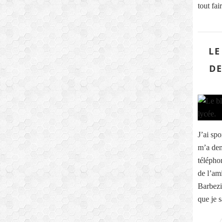
tout fa
LE
DE
J’ai sp
m’a dem
télépho
de l’am
Barbezi
que je s