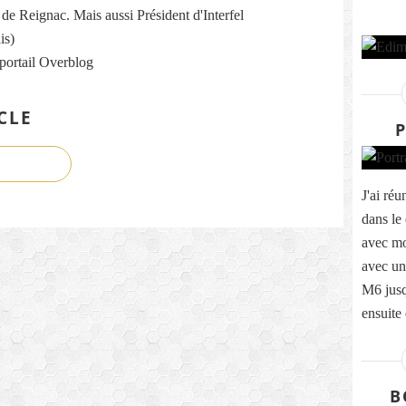
re de Reignac. Mais aussi Président d'Interfel
is)
 portail Overblog
CLE
P
J'ai ré
dans le 
avec m
avec un
M6 jus
ensuite
B