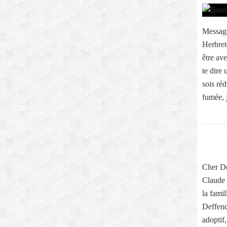
Message
Herbret
être ave
te dire
sois réd
fumée, j
Cher Dé
Claude 
la fami
Deffend
adoptif