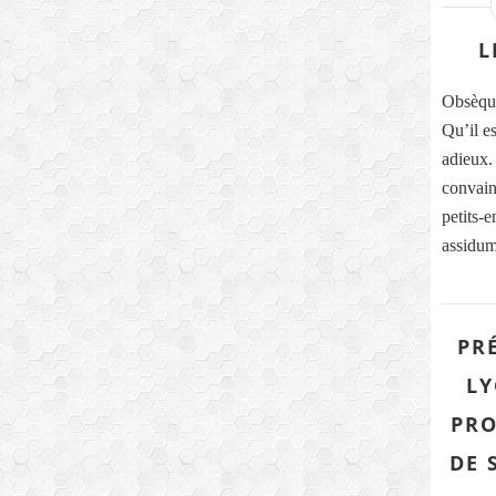
L
Obsèqu
Qu’il e
adieux. 
convain
petits-
assidum
PR
LY
PRO
DE 