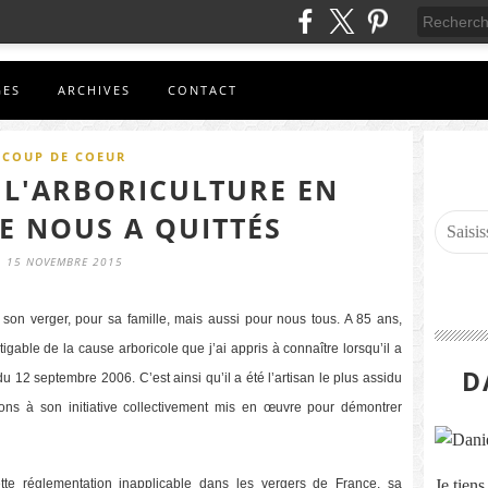
GES
ARCHIVES
CONTACT
COUP DE COEUR
E L'ARBORICULTURE EN
E NOUS A QUITTÉS
15 NOVEMBRE 2015
r son verger, pour sa famille, mais aussi pour nous tous. A 85 ans,
gable de la cause arboricole que j’ai appris à connaître lorsqu’il a
D
du 12 septembre 2006. C’est ainsi qu’il a été l’artisan le plus assidu
s à son initiative collectivement mis en œuvre pour démontrer
tte réglementation inapplicable dans les vergers de France, sa
Je tien