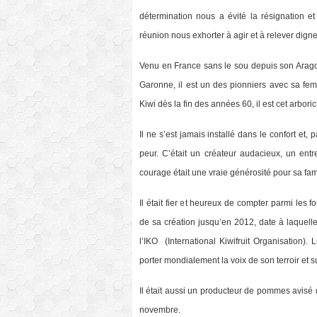
détermination nous a évité la résignation et
réunion nous exhorter à agir et à relever digne
Venu en France sans le sou depuis son Aragon 
Garonne, il est un des pionniers avec sa fem
Kiwi dès la fin des années 60, il est cet arbor
Il ne s’est jamais installé dans le confort et, 
peur. C’était un créateur audacieux, un entr
courage était une vraie générosité pour sa famil
Il était fier et heureux de compter parmi les 
de sa création jusqu’en 2012, date à laquelle 
l’IKO (International Kiwifruit Organisation).
porter mondialement la voix de son terroir et 
Il était aussi un producteur de pommes avisé d
novembre.