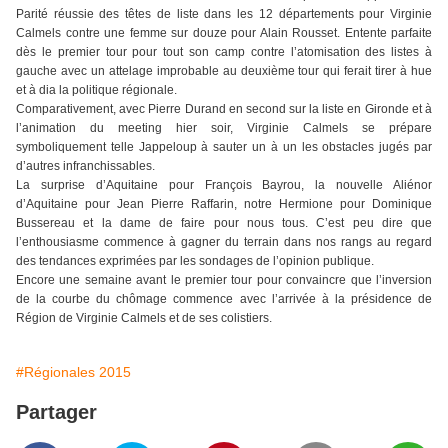
Parité réussie des têtes de liste dans les 12 départements pour Virginie
Calmels contre une femme sur douze pour Alain Rousset. Entente parfaite
dès le premier tour pour tout son camp contre l’atomisation des listes à
gauche avec un attelage improbable au deuxième tour qui ferait tirer à hue
et à dia la politique régionale.
Comparativement, avec Pierre Durand en second sur la liste en Gironde et à
l’animation du meeting hier soir, Virginie Calmels se prépare
symboliquement telle Jappeloup à sauter un à un les obstacles jugés par
d’autres infranchissables.
La surprise d’Aquitaine pour François Bayrou, la nouvelle Aliénor
d’Aquitaine pour Jean Pierre Raffarin, notre Hermione pour Dominique
Bussereau et la dame de faire pour nous tous. C’est peu dire que
l’enthousiasme commence à gagner du terrain dans nos rangs au regard
des tendances exprimées par les sondages de l’opinion publique.
Encore une semaine avant le premier tour pour convaincre que l’inversion
de la courbe du chômage commence avec l’arrivée à la présidence de
Région de Virginie Calmels et de ses colistiers.
#Régionales 2015
Partager