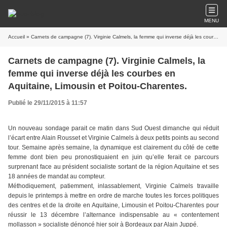
MENU
Accueil
» Carnets de campagne (7). Virginie Calmels, la femme qui inverse déjà les courbes en Aquitaine, Limousin et Poitou-Charentes.
Carnets de campagne (7). Virginie Calmels, la
femme qui inverse déjà les courbes en
Aquitaine, Limousin et Poitou-Charentes.
Publié le 29/11/2015 à 11:57
Un nouveau sondage parait ce matin dans Sud Ouest dimanche qui réduit
l’écart entre Alain Rousset et Virginie Calmels à deux petits points au second
tour. Semaine après semaine, la dynamique est clairement du côté de cette
femme dont bien peu pronostiquaient en juin qu’elle ferait ce parcours
surprenant face au président socialiste sortant de la région Aquitaine et ses
18 années de mandat au compteur.
Méthodiquement, patiemment, inlassablement, Virginie Calmels travaille
depuis le printemps à mettre en ordre de marche toutes les forces politiques
des centres et de la droite en Aquitaine, Limousin et Poitou-Charentes pour
réussir le 13 décembre l’alternance indispensable au « contentement
mollasson » socialiste dénoncé hier soir à Bordeaux par Alain Juppé.