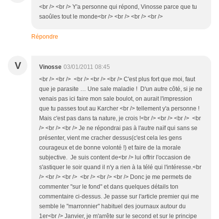
<br /> <br /> Y'a personne qui répond, Vinosse parce que tu
saoûles tout le monde<br /> <br /> <br /> <br />
Répondre
V
Vinosse
03/01/2011 08:45
<br /> <br /> <br /> <br /> <br /> C'est plus fort que moi, faut
que je parasite … Une sale maladie ! D'un autre côté, si je ne
venais pas ici faire mon sale boulot, on aurait l'impression
que tu passes tout au Karcher <br /> tellement y'a personne !
Mais c'est pas dans ta nature, je crois !<br /> <br /> <br /> <br
/> <br /> <br /> Je ne répondrai pas à l'autre naïf qui sans se
présenter, vient me cracher dessus(c'est cela les gens
courageux et de bonne volonté !) et faire de la morale
subjective. Je suis content de<br /> lui offrir l'occasion de
s'astiquer le soir quand il n'y a rien à la télé qui l'intéresse.<br
/> <br /> <br /> <br /> <br /> <br /> Donc je me permets de
commenter "sur le fond" et dans quelques détails ton
commentaire ci-dessus. Je passe sur l'article premier qui me
semble le "marronnier" habituel des journaux autour du
1er<br /> Janvier, je m'arrête sur le second et sur le principe