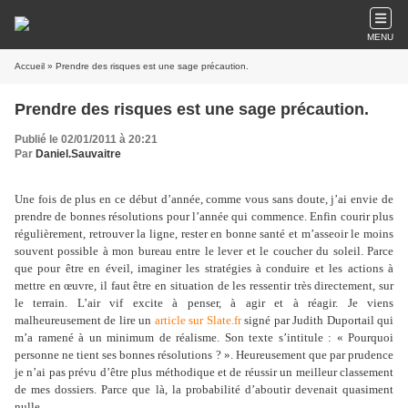
MENU
Accueil
» Prendre des risques est une sage précaution.
Prendre des risques est une sage précaution.
Publié le 02/01/2011 à 20:21
Par
Daniel.Sauvaitre
Une fois de plus en ce début d’année, comme vous sans doute, j’ai envie de
prendre de bonnes résolutions pour l’année qui commence. Enfin courir plus
régulièrement, retrouver la ligne, rester en bonne santé et m’asseoir le moins
souvent possible à mon bureau entre le lever et le coucher du soleil. Parce
que pour être en éveil, imaginer les stratégies à conduire et les actions à
mettre en œuvre, il faut être en situation de les ressentir très directement, sur
le terrain. L’air vif excite à penser, à agir et à réagir. Je viens
malheureusement de lire un
article sur Slate.fr
signé par Judith Duportail qui
m’a ramené à un minimum de réalisme. Son texte s’intitule : « Pourquoi
personne ne tient ses bonnes résolutions ? ». Heureusement que par prudence
je n’ai pas prévu d’être plus méthodique et de réussir un meilleur classement
de mes dossiers. Parce que là, la probabilité d’aboutir devenait quasiment
nulle.