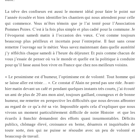
La trêve des confiseurs est aussi le moment idéal pour faire le point sur
l’année écoulée et bien identifier les chantiers qui nous attendent pour celle
qui commence. Vous m’êtes témoin que je l’ai tenté pour l’Association
Pommes Poires. C’est à la fois plus simple et plus cadré pour la commune. Je
l’évoquerai samedi matin à l’occasion des vœux. C’est comme toujours
beaucoup plus périlleux et incertain pour l’entreprise. Il faut sans cesse
remettre l’ouvrage sur le métier. Vous savez maintenant dans quelle austérité
j’y réfléchis chaque samedi à l’heure du déjeuner. Et puis comme chacun de
vous j’essaie de penser où va le monde et quelle est la politique à conduire
pour qu’il fasse aussi bon vivre en France que chez nos meilleurs voisins.
« Le pessimisme est d’humeur, l’optimisme est de volonté. Tout homme qui
se laisse aller est triste… ». Ce constat d’Alain ne prend pas une ride. Avant-
hier matin devant un café et pendant quelques instants très courts, j’ai écouté
un ami de plus de 20 ans mon ainé, toujours gaillard, courageux et de bonne
humeur, me remettre en perspective les difficultés que nous devons affronter
au regard de ce qu’a été sa vie. Impossible après cela d’expliquer que nous
vivons un moment particulièrement difficile de notre Histoire
et que les
écueils à franchir demandent des efforts quasi insurmontables. Déficits
publics, chômage élevé, croissance en berne, désarrois et inquiétudes de
toute sorte, rien qui ne puisse se résoudre avec un peu de volonté et
beaucoup de travail.