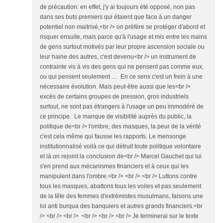
de précaution: en effet, j'y ai toujours été opposé, non pas
dans ses buts premiers qui étaient que face à un danger
potentiel non maitrisé,<br /> on préfère se protéger d'abord et
risquer ensuite, mais parce qu'à l'usage et mis entre les mains
de gens surtout motivés par leur propre ascension sociale ou
leur haine des autres, c'est devenu<br /> un instrument de
contrainte vis à vis des gens qui ne pensent pas comme eux,
ou qui pensent seulement … En ce sens c'est un frein à une
nécessaire évolution. Mais peut-être aussi que les<br />
excès de certains groupes de pression, gros industriels
surtout, ne sont pas étrangers à l'usage un peu immodéré de
ce principe. Le manque de visibilité auprès du public, la
politique de<br /> l'ombre, des masques, la peur de la vérité
c'est cela même qui fausse les rapports. Le mensonge
institutionnalisé voilà ce qui détruit toute politique volontaire
et là on rejoint la conclusion de<br /> Marcel Gauchet qui lui
s'en prend aux mécanismes financiers et à ceux qui les
manipulent dans l'ombre.<br /> <br /> <br /> Luttons contre
tous les masques, abattons tous les voiles et pas seulement
de la tête des femmes d'extrémistes musulmans, faisons une
loi anti burqua des banquiers et autres grands financiers.<br
/> <br /> <br /> <br /> <br /> <br /> Je terminerai sur le texte