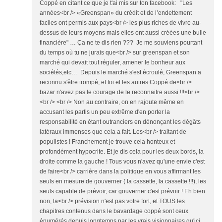
Coppé en citant ce que je t'ai mis sur ton facebook: "Les
années<br /> «Greenspan» du crédit et de l’endettement
faciles ont permis aux pays<br /> les plus riches de vivre au-
dessus de leurs moyens mais elles ont aussi créées une bulle
financière" … Ça ne te dis rien ??? Je me souviens pourtant
du temps où tu ne jurais que<br /> sur greenspan et son
marché qui devait tout réguler, amener le bonheur aux
sociétés,etc… Depuis le marché s'est écroulé, Greenspan a
reconnu s'être trompé, et toi et les autres Coppé de<br />
bazar n'avez pas le courage de le reconnaitre aussi !!!<br />
<br /> <br /> Non au contraire, on en rajoute même en
accusant les partis un peu extrême d'en porter la
responsabilité en étant outranciers en dénonçant les dégâts
latéraux immenses que cela a fait. Les<br /> traitant de
populistes ! Franchement je trouve cela honteux et
profondément hypocrite. Et je dis cela pour les deux bords, la
droite comme la gauche ! Tous vous n'avez qu'une envie c'est
de faire<br /> carrière dans la politique en vous affirmant les
seuls en mesure de gouverner ( la cassette, la cassette !!!), les
seuls capable de prévoir, car gouverner c'est prévoir ! Eh bien
non, la<br /> prévision n'est pas votre fort, et TOUS les
chapitres contenus dans le bavardage coppé sont ceux
énumérés depuis longtemps par les vrais visionnaires qu'ici