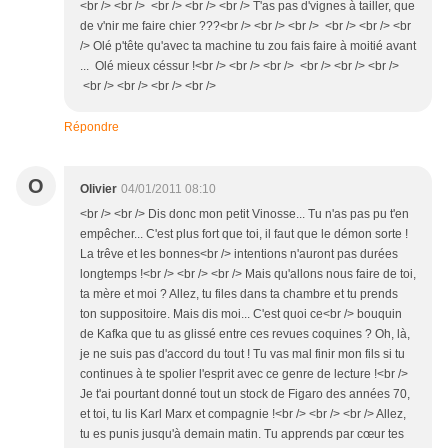
<br /> <br /> <br /> <br /> <br /> T'as pas d'vignes à tailler, que
de v'nir me faire chier ???<br /> <br /> <br /> <br /> <br /> <br
/> Olé p'tête qu'avec ta machine tu zou fais faire à moitié avant
... Olé mieux céssur !<br /> <br /> <br /> <br /> <br /> <br />
<br /> <br /> <br /> <br />
Répondre
O
Olivier
04/01/2011 08:10
<br /> <br /> Dis donc mon petit Vinosse... Tu n'as pas pu t'en
empêcher... C'est plus fort que toi, il faut que le démon sorte !
La trêve et les bonnes<br /> intentions n'auront pas durées
longtemps !<br /> <br /> <br /> Mais qu'allons nous faire de toi,
ta mère et moi ? Allez, tu files dans ta chambre et tu prends
ton suppositoire. Mais dis moi... C'est quoi ce<br /> bouquin
de Kafka que tu as glissé entre ces revues coquines ? Oh, là,
je ne suis pas d'accord du tout ! Tu vas mal finir mon fils si tu
continues à te spolier l'esprit avec ce genre de lecture !<br />
Je t'ai pourtant donné tout un stock de Figaro des années 70,
et toi, tu lis Karl Marx et compagnie !<br /> <br /> <br /> Allez,
tu es punis jusqu'à demain matin. Tu apprends par cœur tes