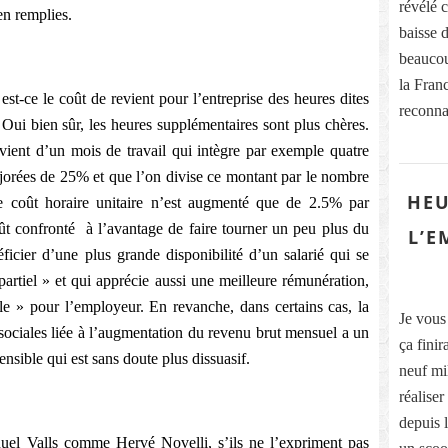
révélé 
en remplies.
baisse d
beaucou
la Franc
 est-ce le coût de revient pour l’entreprise des heures dites
reconna
Oui bien sûr, les heures supplémentaires sont plus chères.
evient d’un mois de travail qui intègre par exemple quatre
orées de 25% et que l’on divise ce montant par le nombre
HEU
 le coût horaire unitaire n’est augmenté que de 2.5% par
ût confronté
à l’avantage de faire tourner un peu plus du
L’E
ficier d’une plus grande disponibilité d’un salarié qui se
artiel » et qui apprécie aussi une meilleure rémunération,
e » pour l’employeur. En revanche, dans certains cas, la
Je vous 
sociales liée à l’augmentation du revenu brut mensuel a un
ça fini
ensible qui est sans doute plus dissuasif.
neuf mil
réaliser
depuis 
uel Valls comme Hervé Novelli, s’ils ne l’expriment pas