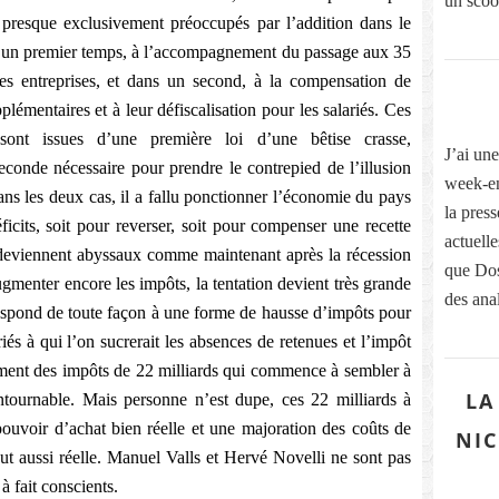
un scoo
nt presque exclusivement préoccupés par l’addition dans le
ns un premier temps, à l’accompagnement du passage aux 35
es entreprises, et dans un second, à la compensation de
plémentaires et à leur défiscalisation pour les salariés. Ces
ont issues d’une première loi d’une bêtise crasse,
J’ai une
conde nécessaire pour prendre le contrepied de l’illusion
week-en
ans les deux cas, il a fallu ponctionner l’économie du pays
la pres
icits, soit pour reverser, soit pour compenser une recette
actuelle
 deviennent abyssaux comme maintenant après la récession
que Dos
menter encore les impôts, la tentation devient très grande
des anal
respond de toute façon à une forme de hausse d’impôts pour
riés à qui l’on sucrerait les absences de retenues et l’impôt
ement des impôts de 22 milliards qui commence à sembler à
LA
ntournable. Mais personne n’est dupe, ces 22 milliards à
pouvoir d’achat bien réelle et une majoration des coûts de
NIC
out aussi réelle. Manuel Valls et Hervé Novelli ne sont pas
à fait conscients.