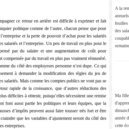
A la ren
annuels
pagner ce retour en arrière est difficile à exprimer et fait
feuilles
hiquier politique comme de l’autre, chacun pense que pour
des sal
entreprise et la perte de pouvoir d’achat pour les salariés
coupabl
 les salariés et l’entreprise. Un peu de travail en plus pour le
semaine
pensé par du salaire et une augmentation de coût pour
nt compensée par du travail en plus pas vraiment rémunéré.
comme du côté des employeurs personne n’est dupe. Ce qui
ssement à demander la modification des règles du jeu de
t les salariés. Mais comme les comptes publics ne vont pas se
our rapide de la croissance, que d’autres réductions des
Ma fill
lus difficiles à obtenir, puisqu’elles nécessitent une remise
d'appre
t font aussi partie les politiques et leurs équipes, que la
dimanch
ausses d’impôts peuvent aussi faire tousser très fort et être
année de
 craindre que les variables d’ajustement seront du côté des
cette éc
les entreprises.