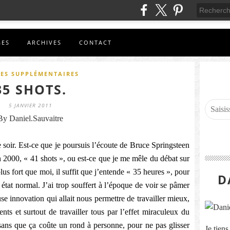
GES
ARCHIVES
CONTACT
ES SUPPLÉMENTAIRES
35 SHOTS.
5 JANVIER 2011
By Daniel.Sauvaitre
 soir. Est-ce que je poursuis l’écoute de Bruce Springsteen
n 2000, « 41 shots », ou est-ce que je me mêle du débat sur
lus fort que moi, il suffit que j’entende « 35 heures », pour
D
 état normal. J’ai trop souffert à l’époque de voir se pâmer
use innovation qui allait nous permettre de travailler mieux,
nts et surtout de travailler tous par l’effet miraculeux du
sans que ça coûte un rond à personne, pour ne pas glisser
Je tien