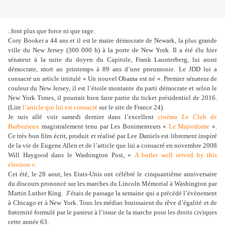
..font plus que force ni que rage.
Cory Booker a 44 ans et il est le maire démocrate de Newark, la plus grande
ville du New Jersey (300 000 h) à la porte de New York. Il a été élu hier
sénateur à la suite du doyen du Capitole, Frank Launterberg, lui aussi
démocrate, mort au printemps à 89 ans d’une pneumonie. Le JDD lui a
consacré un article intitulé « Un nouvel Obama est né ». Premier sénateur de
couleur du New Jersey, il est l’étoile montante du parti démocrate et selon le
New York Times, il pourrait bien faire partie du ticket présidentiel de 2016.
(Lire
l’article qui lui est consacré
sur le site de France 24).
Je suis allé voir samedi dernier dans l’excellent
cinéma Le Club de
Barbezieux
magistralement tenu par Les Bonimenteurs «
Le Majordome
».
Ce très bon film écrit, produit et réalisé par Lee Daniels est librement inspiré
de la vie de Eugene Allen et de l’article que lui a consacré en novembre 2008
Will Haygood dans le Washington Post, «
A butler well served by this
election »
.
Cet été, le 28 aout, les Etats-Unis ont célébré le cinquantième anniversaire
du discours prononcé sur les marches du Lincoln Mémorial à Washington par
Martin Luther King.
J’étais de passage la semaine qui a précédé l’évènement
à Chicago et à New York. Tous les médias bruissaient du rêve d’égalité et de
fraternité formulé par le pasteur à l’issue de la marche pour les droits civiques
cette année 63.