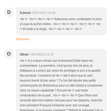
D
D.Duret
15/07/2013 15:46
<br /> <br /> <br /> <br /> Retournes donc contempler la lune,
y'a que là qu't'es risible...<br /> <br /> <br /> <br /> <br /> <br
/> Et mets-y le doigt...<br /> <br /> <br /> <br />
Répondre
O
Olivier
14/07/2013 12:16
<br /> Il y a deux choses qui m'amusent Dédé dans ton
commentaire. La première, c'est qu'une fois de plus, tu
t'attaques à Leclerc qui selon toi privilégie le prix à la qualité
des produits. Comment se<br /> fait-il alors que tu sois
toujours fourré là bas alors ? Tu t'es fait éjecter des petits
commerçants de Barbezieux pour en être réduit à consommer
chez ce requin capitaliste ? Encore<br /> une belle
contradiction de ta part...<br /> <br /> <br /> Que Fillon soit
remonté dans ton estime n'est pas pour me déplaire, mais ton
cher président François Hollande avec son courage
légendaire, tu le trouves comment ? Brillant je présume !<br />