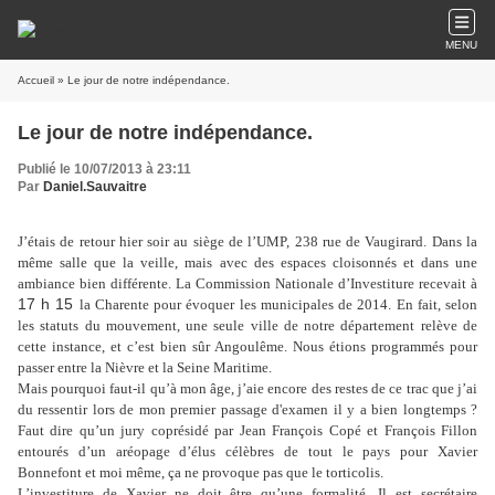
MENU
Accueil
» Le jour de notre indépendance.
Le jour de notre indépendance.
Publié le 10/07/2013 à 23:11
Par
Daniel.Sauvaitre
J’étais de retour hier soir au siège de l’UMP, 238 rue de Vaugirard. Dans la
même salle que la veille, mais avec des espaces cloisonnés et dans une
ambiance bien différente. La Commission Nationale d’Investiture recevait à
17 h 15
la Charente pour évoquer les municipales de 2014. En fait, selon
les statuts du mouvement, une seule ville de notre département relève de
cette instance, et c’est bien sûr Angoulême. Nous étions programmés pour
passer entre la Nièvre et la Seine Maritime.
Mais pourquoi faut-il qu’à mon âge, j’aie encore des restes de ce trac que j’ai
du ressentir lors de mon premier passage d'examen il y a bien longtemps ?
Faut dire qu’un jury coprésidé par Jean François Copé et François Fillon
entourés d’un aréopage d’élus célèbres de tout le pays pour Xavier
Bonnefont et moi même, ça ne provoque pas que le torticolis.
L’investiture de Xavier ne doit être qu’une formalité. Il est secrétaire