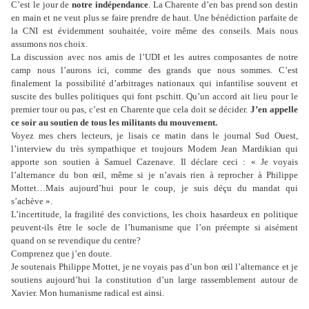
C’est le jour de
notre indépendance
. La Charente d’en bas prend son destin
en main et ne veut plus se faire prendre de haut. Une bénédiction parfaite de
la CNI est évidemment souhaitée, voire même des conseils. Mais nous
assumons nos choix.
La discussion avec nos amis de l’UDI et les autres composantes de notre
camp nous l’aurons ici, comme des grands que nous sommes. C’est
finalement la possibilité d’arbitrages nationaux qui infantilise souvent et
suscite des bulles politiques qui font pschitt. Qu’un accord ait lieu pour le
premier tour ou pas, c’est en Charente que cela doit se décider.
J’en appelle
ce soir au soutien de tous les militants du mouvement.
Voyez mes chers lecteurs, je lisais ce matin dans le journal Sud Ouest,
l’interview du très sympathique et toujours Modem Jean Mardikian qui
apporte son soutien à Samuel Cazenave. Il déclare ceci : « Je voyais
l’alternance du bon œil, même si je n’avais rien à reprocher à Philippe
Mottet…Mais aujourd’hui pour le coup, je suis déçu du mandat qui
s’achève ».
L’incertitude, la fragilité des convictions, les choix hasardeux en politique
peuvent-ils être le socle de l’humanisme que l’on préempte si aisément
quand on se revendique du centre?
Comprenez que j’en doute.
Je soutenais Philippe Mottet, je ne voyais pas d’un bon œil l’alternance et je
soutiens aujourd’hui la constitution d’un large rassemblement autour de
Xavier. Mon humanisme radical est ainsi.