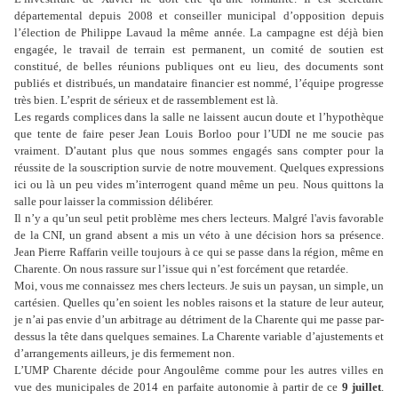
départemental depuis 2008 et conseiller municipal d’opposition depuis
l’élection de Philippe Lavaud la même année. La campagne est déjà bien
engagée, le travail de terrain est permanent, un comité de soutien est
constitué, de belles réunions publiques ont eu lieu, des documents sont
publiés et distribués, un mandataire financier est nommé, l’équipe progresse
très bien. L’esprit de sérieux et de rassemblement est là.
Les regards complices dans la salle ne laissent aucun doute et l’hypothèque
que tente de faire peser Jean Louis Borloo pour l’UDI ne me soucie pas
vraiment. D’autant plus que nous sommes engagés sans compter pour la
réussite de la souscription survie de notre mouvement. Quelques expressions
ici ou là un peu vides m’interrogent quand même un peu. Nous quittons la
salle pour laisser la commission délibérer.
Il n’y a qu’un seul petit problème mes chers lecteurs. Malgré l'avis favorable
de la CNI, un grand absent a mis un véto à une décision hors sa présence.
Jean Pierre Raffarin veille toujours à ce qui se passe dans la région, même en
Charente. On nous rassure sur l’issue qui n’est forcément que retardée.
Moi, vous me connaissez mes chers lecteurs. Je suis un paysan, un simple, un
cartésien. Quelles qu’en soient les nobles raisons et la stature de leur auteur,
je n’ai pas envie d’un arbitrage au détriment de la Charente qui me passe par-
dessus la tête dans quelques semaines. La Charente variable d’ajustements et
d’arrangements ailleurs, je dis fermement non.
L’UMP Charente décide pour Angoulême comme pour les autres villes en
vue des municipales de 2014 en parfaite autonomie à partir de ce
9 juillet
.