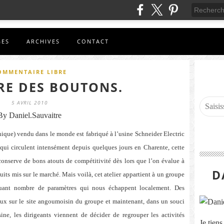
GES
ARCHIVES
CONTACT
OMMENTAIRE LIBRE
RE DES BOUTONS.
5 AVRIL 2010
By Daniel.Sauvaitre
ique) vendu dans le monde est fabriqué à l’usine Schneider Electric
 qui circulent intensément depuis quelques jours en Charente, cette
onserve de bons atouts de compétitivité dès lors que l’on évalue à
D
oduits mis sur le marché. Mais voilà, cet atelier appartient à un groupe
cluant nombre de paramètres qui nous échappent localement. Des
caux sur le site angoumoisin du groupe et maintenant, dans un souci
sine, les dirigeants viennent de décider de regrouper les activités
Je tien