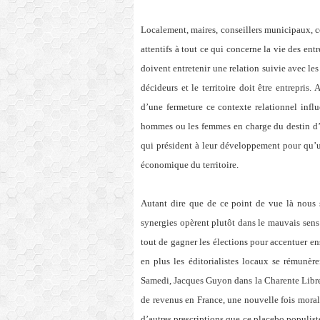
Localement, maires, conseillers municipaux, co
attentifs à tout ce qui concerne la vie des entre
doivent entretenir une relation suivie avec les 
décideurs et le territoire doit être entrepr
d’une fermeture ce contexte relationnel infl
hommes ou les femmes en charge du destin d’u
qui président à leur développement pour qu’u
économique du territoire.
Autant dire que de ce point de vue là nous
synergies opèrent plutôt dans le mauvais sens
tout de gagner les élections pour accentuer en
en plus les éditorialistes locaux se rémunèr
Samedi, Jacques Guyon dans la Charente Libre 
de revenus en France, une nouvelle fois morali
d’autres prescriptions que ce placebo populiste