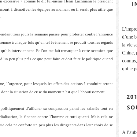
tion excessive » comme le dit lui-même Henri Lachmann le président
I
ncourt à démotiver les équipes au moment où il serait plus utile que
.
L’improb
endant trois jours la semaine passée pour protester contre l’annonce
d’une b
t comme à chaque fois qu’un tel évènement se produit tous les regards
la vie s
r qu’ils interviennent. Et l’on me fait remarquer à cette occasion que
Chine, 
’un peu plus près ce que peut faire et doit faire le politique quand
connus, 
qui le p
me, l’urgence, pour lesquels les effets des actions à conduire seront
, dont la situation de crise du moment n’est que l’aboutissement.
201
SO
e politiquement d’afficher sa compassion parmi les salariés tout en
ialisation, la finance contre l’homme et tutti quanti. Mais cela ne
ue cela ne conforte un peu plus les dirigeants dans leur choix de se
A l’aub