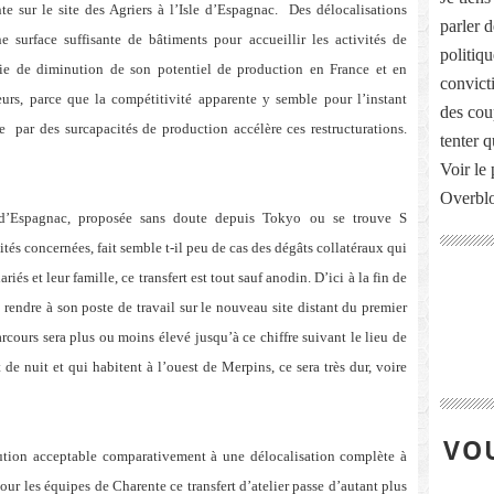
te sur le site des Agriers à l’Isle d’Espagnac.
Des délocalisations
parler 
e surface suffisante de bâtiments pour accueillir les activités de
politiq
gie de diminution de son potentiel de production en France et en
convict
urs, parce que la compétitivité apparente y semble pour l’instant
des cou
te
par des surcapacités de production accélère ces restructurations.
tenter 
Voir le 
Overbl
e d’Espagnac, proposée sans doute depuis Tokyo ou se trouve S
tés concernées, fait semble t-il peu de cas des dégâts collatéraux qui
és et leur famille, ce transfert est tout sauf anodin. D’ici à la fin de
 rendre à son poste de travail sur le nouveau site distant du premier
cours sera plus ou moins élevé jusqu’à ce chiffre suivant le lieu de
 de nuit et qui habitent à l’ouest de Merpins, ce sera très dur, voire
VOU
lution acceptable comparativement à une délocalisation complète à
r les équipes de Charente ce transfert d’atelier passe d’autant plus