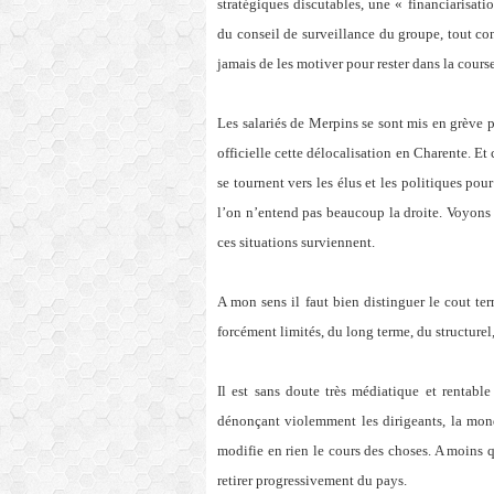
stratégiques discutables, une « financiarisa
du conseil de surveillance du groupe, tout co
jamais de les motiver pour rester dans la course
Les salariés de Merpins se sont mis en grève p
officielle cette délocalisation en Charente. E
se tournent vers les élus et les politiques pou
l’on n’entend pas beaucoup la droite. Voyons d
ces situations surviennent.
A mon sens il faut bien distinguer le cout ter
forcément limités, du long terme, du structurel
Il est sans doute très médiatique et rentabl
dénonçant violemment les dirigeants, la mond
modifie en rien le cours des choses. A moins q
retirer progressivement du pays.