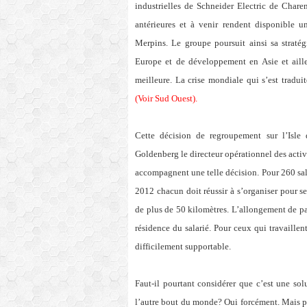
industrielles de Schneider Electric de Charen
antérieures et à venir rendent disponible un
Merpins. Le groupe poursuit ainsi sa straté
Europe et de développement en Asie et aille
meilleure. La crise mondiale qui s’est tradui
(Voir Sud Ouest
).
Cette décision de regroupement sur l’Isl
Goldenberg le directeur opérationnel des activi
accompagnent une telle décision. Pour 260 salari
2012 chacun doit réussir à s’organiser pour se
de plus de 50 kilomètres. L’allongement de par
résidence du salarié. Pour ceux qui travaillent
difficilement supportable.
Faut-il pourtant considérer que c’est une so
l’autre bout du monde? Oui forcément. Mais pou