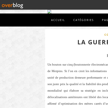
ACCUEIL
CATÉGORIES
PA
C
LA GUER
Un bouton sur cinq (boutonnerie électromécan
de Merpins. Si l’on en croit les informations
unité de production demeure performante et c
son juste prix la qualité et la fiabilité des pr
mondialisé qui élabore sa stratégie en in
délocalisations antérieures ont libéré des lo
affirmé d’optimisation des mètres carrés d’u