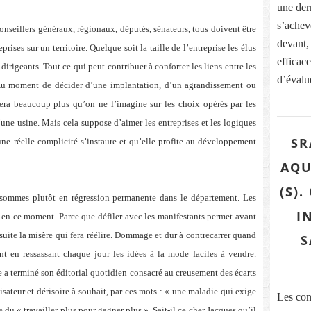
une dern
s’acheve
nseillers généraux, régionaux, députés, sénateurs, tous doivent être
devant,
prises sur un territoire. Quelque soit la taille de l’entreprise les élus
efficace
dirigeants. Tout ce qui peut contribuer à conforter les liens entre les
d’évalue
is. Au moment de décider d’une implantation, d’un agrandissement ou
uera beaucoup plus qu’on ne l’imagine sur les choix opérés par les
ne usine. Mais cela suppose d’aimer les entreprises et les logiques
SR
ne réelle complicité s’instaure et qu’elle profite au développement
AQU
(S)
 sommes plutôt en régression permanente dans le département. Les
I
 en ce moment. Parce que défiler avec les manifestants permet avant
suite la misère qui fera réélire. Dommage et dur à contrecarrer quand
S
ent en ressassant chaque jour les idées à la mode faciles à vendre.
a terminé son éditorial quotidien consacré au creusement des écarts
sateur et dérisoire à souhait, par ces mots : « une maladie qui exige
Les con
 du « travailler plus pour gagner plus ». Sait-il ce cher Jacques qu’il