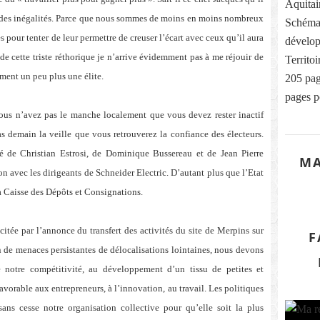
Aquitai
 des inégalités. Parce que nous sommes de moins en moins nombreux
Schéma
s pour tenter de leur permettre de creuser l’écart avec ceux qu’il aura
dévelop
e cette triste réthorique je n’arrive évidemment pas à me réjouir de
Territo
ement un peu plus une élite.
205 pag
pages p
ous n’avez pas le manche localement que vous devez rester inactif
as demain la veille que vous retrouverez la confiance des électeurs.
té de Christian Estrosi, de Dominique Bussereau et de Jean Pierre
MA
on avec les dirigeants de Schneider Electric. D’autant plus que l’Etat
 la Caisse des Dépôts et Consignations.
itée par l’annonce du transfert des activités du site de Merpins sur
F
n de menaces persistantes de délocalisations lointaines, nous devons
de notre compétitivité, au développement d’un tissu de petites et
vorable aux entrepreneurs, à l’innovation, au travail. Les politiques
ans cesse notre organisation collective pour qu’elle soit la plus