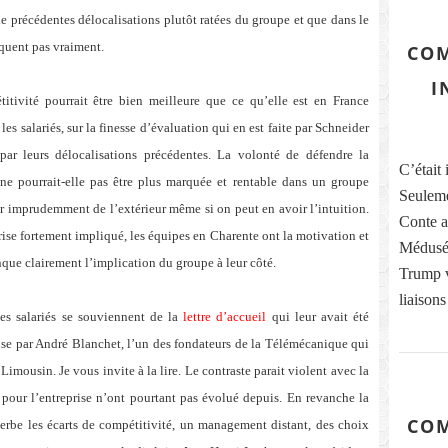
e précédentes délocalisations plutôt ratées du groupe et que dans le
quent pas vraiment.
COM
I
itivité pourrait être bien meilleure que ce qu’elle est en France
es salariés, sur la finesse d’évaluation qui en est faite par Schneider
par leurs délocalisations précédentes. La volonté de défendre la
C’était 
 ne pourrait-elle pas être plus marquée et rentable dans un groupe
Seuleme
er imprudemment de l’extérieur même si on peut en avoir l’intuition.
Conte ai
prise fortement impliqué, les équipes en Charente ont la motivation et
Médusés
anque clairement l’implication du groupe à leur côté.
Trump vi
liaisons
des salariés se souviennent de la
lettre d’accueil
qui leur avait été
ise par André Blanchet, l’un des fondateurs de la Télémécanique qui
imousin. Je vous invite à la lire. Le contraste parait violent avec la
e pour l’entreprise n’ont pourtant pas évolué depuis. En revanche la
COM
be les écarts de compétitivité, un management distant, des choix