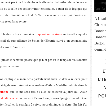
ne peut pas à la fois déplorer la désindustrialisation de la France et
le ou à celle des collectivités territoriales, douter de la logique qui
 débrider l’impôt au-delà de 50%
du revenu de ceux qui réussissent.
A la sui
hômage ou la pauvreté.
Charent
Bontinc
ticle des Echos consacré au
rapport sur le stress
au travail auquel a
Bonnefo
nseil de surveillance de Schneider Electric suivi d’un commentaire
Berton,
s Echos.fr. A méditer.
demande
e presse la semaine passée que je n’ai pas eu le temps de vous mettre
poser la lecture.
E
L’
s explique à mon sens parfaitement bien le défi à relever pour
J’ai également retrouvé une analyse d’Alain Madelin publiée dans le
carbone
que je me sens très à l’aise de soutenir aujourd’hui. Alain
PO
al du dimanche
consacrée à l’euro. Bon je vous épargne quand même
r fiscal et la stratégie à suivre pour diminuer la dette. En fait j’ai