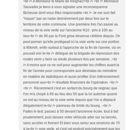
<br /> A Monsieur le Maire de Reignac!<br /> <br /> Monsieur
Sauvaitre je tiens à vous signaler une inconséquence
fâcheuse dont vous êtes responsable.<br /> Je me suis fait
"niquer" par un radar dernièrement par deux fois sur le
territoire de votre commune. Une première fois l'an passé au
niveau de la voie verte sur l'ancienne N10 : pris à 100 au
lieu<br /> de 90 par la Ford grise devenue célèbre depuis. On
peut penser qu'elle protégeait ici la voie verte sur une portion
à 90km/h, enfin surtout à l'approche de la fin de l'année, où on
pouvait voir le<br /> délégué de la brigade de répression des
routes venir y faire sa sieste plusieurs fois par semaine...<br
/> A moins que ce ne soit pour augmenter les chiffres avant la
fin de l'année pour correspondre aux désiratas du ministère
en matière de statistiques et aussi profiter d'un intéressement
personnel aux<br /> résultats financiers de l'opération. <br />
<br /> Récemment c'est en sortant du bourg de reignac que
l'on m'a chopé à 69 au lieu des 50 que la loi autorise quand
on est au niveau de la voie verte depuis que l'on a déplacé
illégalement le<br /> panneau de limite du bourg...<br />
Faites le test: passez à 50 devant l'ancienne école, tout à fait
prudemment, puis laissez votre véhicule aller sur sa lancée,
sans accéler ni freiner! Et bien vous serez aux environs de 70
à la<br /> voie verte, et c'est cet endroit précisémment que les