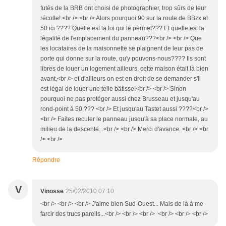
futés de la BRB ont choisi de photographier, trop sûrs de leur
récolte! <br /> <br /> Alors pourquoi 90 sur la route de BBzx et
50 ici ???? Quelle est la loi qui le permet??? Et quelle est la
légalité de l'emplacement du panneau???<br /> <br /> Que
les locataires de la maisonnette se plaignent de leur pas de
porte qui donne sur la route, qu'y pouvons-nous???? Ils sont
libres de louer un logement ailleurs, cette maison était là bien
avant,<br /> et d'ailleurs on est en droit de se demander s'il
est légal de louer une telle bâtisse!<br /> <br /> Sinon
pourquoi ne pas protéger aussi chez Brusseau et jusqu'au
rond-point à 50 ??? <br /> Et jusqu'au Tastet aussi ????<br />
<br /> Faites reculer le panneau jusqu'à sa place normale, au
milieu de la descente...<br /> <br /> Merci d'avance. <br /> <br
/> <br />
Répondre
V
Vinosse
25/02/2010 07:10
<br /> <br /> <br /> J'aime bien Sud-Ouest... Mais de là à me
farcir des trucs pareils...<br /> <br /> <br /> <br /> <br /> <br />