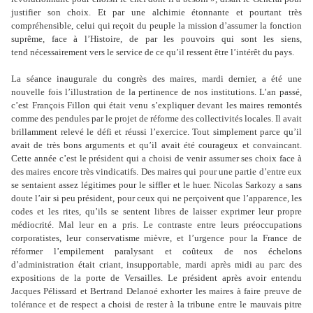
justifier son choix. Et par une alchimie étonnante et pourtant très
compréhensible, celui qui reçoit du peuple la mission d’assumer la fonction
suprême, face à l’Histoire, de par les pouvoirs qui sont les siens,
tend nécessairement vers le service de ce qu’il ressent être l’intérêt du pays.
La séance inaugurale du congrès des maires, mardi dernier, a été une
nouvelle fois l’illustration de la pertinence de nos institutions. L’an passé,
c’est François Fillon qui était venu s’expliquer devant les maires remontés
comme des pendules par le projet de réforme des collectivités locales. Il avait
brillamment relevé le défi et réussi l’exercice. Tout simplement parce qu’il
avait de très bons arguments et qu’il avait été courageux et convaincant.
Cette année c’est le président qui a choisi de venir assumer ses choix face à
des maires encore très vindicatifs. Des maires qui pour une partie d’entre eux
se sentaient assez légitimes pour le siffler et le huer. Nicolas Sarkozy a sans
doute l’air si peu président, pour ceux qui ne perçoivent que l’apparence, les
codes et les rites, qu’ils se sentent libres de laisser exprimer leur propre
médiocrité. Mal leur en a pris. Le contraste entre leurs préoccupations
corporatistes, leur conservatisme mièvre, et l’urgence pour la France de
réformer l’empilement paralysant et coûteux de nos échelons
d’administration était criant, insupportable, mardi après midi au parc des
expositions de la porte de Versailles. Le président après avoir entendu
Jacques Pélissard et Bertrand Delanoé exhorter les maires à faire preuve de
tolérance et de respect a choisi de rester à la tribune entre le mauvais pitre