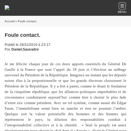
MENU
Accueil
» Foule contact.
Foule contact.
Publié le 28/11/2010 à 23:17
Par
Daniel.Sauvaitre
Je me félicite chaque jour de ces deux apports essentiels du Général De
Gaulle à la France que sont l’appel du 18 juin et l’élection au suffrage
universel du Président de la République. Imaginez un instant que les députés
soient élus à la proportionnelle et que les grands électeurs choisissent le
Président de la République. Il y a fort à parier, comme le disait le fondateur
de la cinquième république, que les alliances politiques improbables et de
circonstance conduiraient aujourd’hui comme hier à choisir le plus fade
d’entre eux comme président. Avec un tel système, comme aurait dit Edgar
Faure, l’immobilisme serait bien en marche et rien ne pourrait l’arrêter.
Quelque soit la valeur potentielle des hommes et des femmes qui
représentent le pays, la dilution des responsabilités conduit à
l’irresponsabilité collective et à la chienlit. « Seul le peuple est assez
révolutionnaire pour choisir le chef dont il a besoin », disait le Général pour