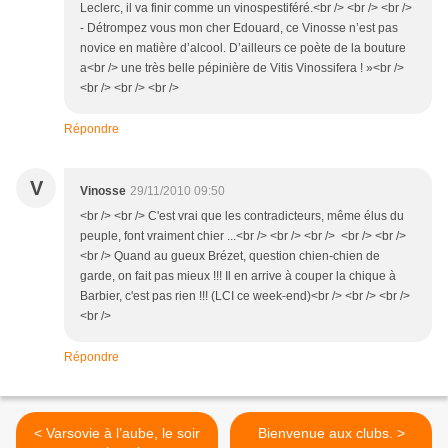
Leclerc, il va finir comme un vinospestiféré.<br /> <br /> <br />
- Détrompez vous mon cher Edouard, ce Vinosse n’est pas
novice en matière d’alcool. D’ailleurs ce poète de la bouture
a<br /> une très belle pépinière de Vitis Vinossifera ! »<br />
<br /> <br /> <br />
Répondre
V
Vinosse
29/11/2010 09:50
<br /> <br /> C'est vrai que les contradicteurs, même élus du
peuple, font vraiment chier ...<br /> <br /> <br /> <br /> <br />
<br /> Quand au gueux Brézet, question chien-chien de
garde, on fait pas mieux !!! Il en arrive à couper la chique à
Barbier, c'est pas rien !!! (LCI ce week-end)<br /> <br /> <br />
<br />
Répondre
< Varsovie à l’aube, le soir
Bienvenue aux clubs. >