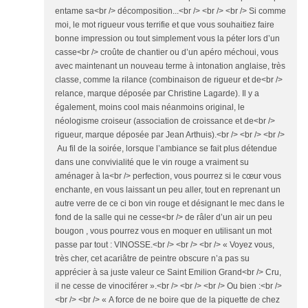
entame sa<br /> décomposition...<br /> <br /> <br /> Si comme
moi, le mot rigueur vous terrifie et que vous souhaitiez faire
bonne impression ou tout simplement vous la péter lors d’un
casse<br /> croûte de chantier ou d’un apéro méchoui, vous
avec maintenant un nouveau terme à intonation anglaise, très
classe, comme la rilance (combinaison de rigueur et de<br />
relance, marque déposée par Christine Lagarde). Il y a
également, moins cool mais néanmoins original, le
néologisme croiseur (association de croissance et de<br />
rigueur, marque déposée par Jean Arthuis).<br /> <br /> <br />
Au fil de la soirée, lorsque l’ambiance se fait plus détendue
dans une convivialité que le vin rouge a vraiment su
aménager à la<br /> perfection, vous pourrez si le cœur vous
enchante, en vous laissant un peu aller, tout en reprenant un
autre verre de ce ci bon vin rouge et désignant le mec dans le
fond de la salle qui ne cesse<br /> de râler d’un air un peu
bougon , vous pourrez vous en moquer en utilisant un mot
passe par tout : VINOSSE.<br /> <br /> <br /> « Voyez vous,
très cher, cet acariâtre de peintre obscure n’a pas su
apprécier à sa juste valeur ce Saint Emilion Grand<br /> Cru,
il ne cesse de vinociférer ».<br /> <br /> <br /> Ou bien :<br />
<br /> <br /> « A force de ne boire que de la piquette de chez