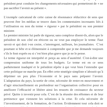
président peut conduire les changements nécessaires qui permettront de « ne
pas sacrifier l’avenir au présent ».
L’exemple caricatural de cette caisse de résonnance réductrice de sens que
peuvent être les médias se trouve dans les commentaires incessants liés à
l’utilisation ou non du terme « rigueur » par le président ou son premier
ministre.
Le premier ministre lui parle de rigueur, sans complexe disent-ils, alors que le
président de son côté est réticent ou ne veut pas employer le terme. Faut
savoir et qui doit t-on croire, s’interrogent, railleurs, les journalistes.
C’est
pourtant si bête et si élémentaire à comprendre que je me demande toujours
s’ils le font exprès ou si c’est bien plus grave que je ne le pense.
Le terme rigueur est interprété et perçu au sens d’austérité. C'est-à-dire une
compression uniforme de tous les budgets. Le terme est en ce sens
parfaitement inadapté et le président répète à qui veut bien l’entendre que
cette politique ne marche pas. En effet cette stratégie simpliste n’aboutit qu’à
déprimer un peu plus l’économie et le pays sans préparer l’avenir.
L’adaptation du pays, la sortie de crise, nécessite de rester en mouvement et
d’agir structurellement en profondeur sur l’organisation collective pour en
améliorer l’efficacité et libérer ainsi les ressorts de croissance du secteur
privé. Quitte à investir pour cela. C’est de la réussite des réformes et de leur
pertinence que viennent les solutions à la crise. Et cela nécessite de
l’investissement, de la formation, de l’action. Evidemment tout cela doit se