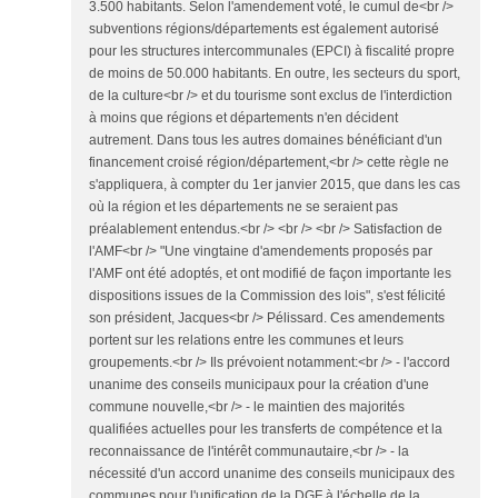
3.500 habitants. Selon l'amendement voté, le cumul de<br />
subventions régions/départements est également autorisé
pour les structures intercommunales (EPCI) à fiscalité propre
de moins de 50.000 habitants. En outre, les secteurs du sport,
de la culture<br /> et du tourisme sont exclus de l'interdiction
à moins que régions et départements n'en décident
autrement. Dans tous les autres domaines bénéficiant d'un
financement croisé région/département,<br /> cette règle ne
s'appliquera, à compter du 1er janvier 2015, que dans les cas
où la région et les départements ne se seraient pas
préalablement entendus.<br /> <br /> <br /> Satisfaction de
l'AMF<br /> "Une vingtaine d'amendements proposés par
l'AMF ont été adoptés, et ont modifié de façon importante les
dispositions issues de la Commission des lois", s'est félicité
son président, Jacques<br /> Pélissard. Ces amendements
portent sur les relations entre les communes et leurs
groupements.<br /> Ils prévoient notamment:<br /> - l'accord
unanime des conseils municipaux pour la création d'une
commune nouvelle,<br /> - le maintien des majorités
qualifiées actuelles pour les transferts de compétence et la
reconnaissance de l'intérêt communautaire,<br /> - la
nécessité d'un accord unanime des conseils municipaux des
communes pour l'unification de la DGF à l'échelle de la