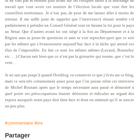
Je ne vais pas m’étendre plus avant sur les critiques faites à la surcharge de
travail que vont avoir ces soutiers de l’élection locale que vont être les
conseillers territoriaux. Je n’ose pas, de peur de me laisser aller à moins de
retenue. Il me suffit juste de rappeler que l’interviouvé réussit semble t-il
parfaitement à présider un Conseil Général tout en faisant la loi pour le pays
au Sénat. Que d’autres avant lui ont siégé à la fois au Département et à la
Région sans se poser de questions et sans se voir reprocher quoi que ce soit
par les mêmes qui s’évanouissent aujourd’hui face à la tâche qui attend ces
élus de l’impossible. En fait ce sont les mêmes mêmes (Lavaud, Bonnefoy
etc…..).Chacun sait bien que ce n’est pas la girouette qui tourne, que c’est le
vent…
Je ne sais pas jusqu’à quand Overblog va conserver ce que j’écris sur ce blog,
mais ce sera très certainement assez pour que l’on puisse relire cet interview
de Michel Boutant après que le temps nécessaire aura passé et démontré à
quel point ses préoccupations étaient dérisoires et ridicules au regard des
enjeux auxquels notre pays doit faire face et dont on aimerait qu’il se soucie
un peu plus.
#commentaire libre
Partager