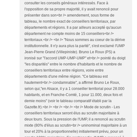
consulter les conseils généraux intéressés. Face à
l'opposition de sa propre majorité, il y avait renoncé pour
présenter dans son<br /> amendement, sous forme de
tableau, le nombre exact de conseillers territoriaux, par
départements et régions. Il a par ailleurs accepté qu'aucun
département ne compte moins de 15 conseillers<br />
territoriaux.<br /> <br /> "Nous sommes au coeur de la dérive
institutionnelle. Il n'y aura plus la parité", s'est exclamé l'UMP
Jean-Pierre Grand (Villepiniste). Bruno Le Roux (PS) a
ironisé sur "l'accord UMP-UMP-UMP" et<br /> pointé du doigt
"les disparités" entre le nombre d'habitants et le nombre de
conseillers territoriaux entre régions, voire entre
départements d'une même région. "Ce tableau est
hautement<br /> condamnable", a affirmé Bruno Le Roux,
selon qui,"en Alsace, il y a 1 conseiller territorial pour 28.000
habitants, et en Franche-Comté, 1 pour 11.000, deux fois et
demie moins" (voir le tableau comparatif établi par la
Gazette.fr).<br /> <br /> <br /> <br /> Mode de scrutin - Les
conseillers territoriaux seront élus au scrutin majoritaire à
deux tours. Sous la pression de l'UMP, il a renoncé au scrutin
mixte (80% d'élus au scrutin<br /> uninominal majoritaire à un
tour et 20% à la proportionnelle) initialement prévu, pour un