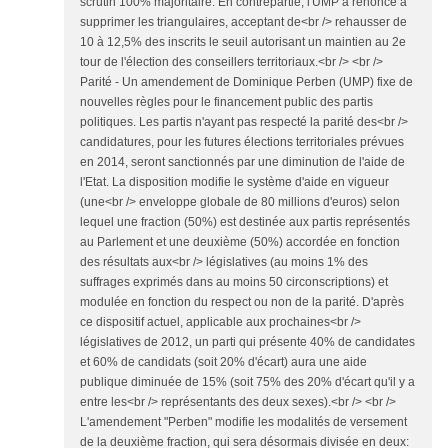
scrutin 100% majoritaire. En contrepartie, l'UMP a renoncé à
supprimer les triangulaires, acceptant de<br /> rehausser de
10 à 12,5% des inscrits le seuil autorisant un maintien au 2e
tour de l'élection des conseillers territoriaux.<br /> <br />
Parité - Un amendement de Dominique Perben (UMP) fixe de
nouvelles règles pour le financement public des partis
politiques. Les partis n'ayant pas respecté la parité des<br />
candidatures, pour les futures élections territoriales prévues
en 2014, seront sanctionnés par une diminution de l'aide de
l'Etat. La disposition modifie le système d'aide en vigueur
(une<br /> enveloppe globale de 80 millions d'euros) selon
lequel une fraction (50%) est destinée aux partis représentés
au Parlement et une deuxième (50%) accordée en fonction
des résultats aux<br /> législatives (au moins 1% des
suffrages exprimés dans au moins 50 circonscriptions) et
modulée en fonction du respect ou non de la parité. D'après
ce dispositif actuel, applicable aux prochaines<br />
législatives de 2012, un parti qui présente 40% de candidates
et 60% de candidats (soit 20% d'écart) aura une aide
publique diminuée de 15% (soit 75% des 20% d'écart qu'il y a
entre les<br /> représentants des deux sexes).<br /> <br />
L'amendement "Perben" modifie les modalités de versement
de la deuxième fraction, qui sera désormais divisée en deux: