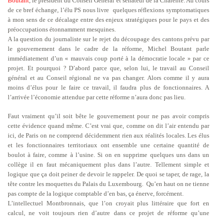
Boutant
, le président du Conseil Général et sénateur de la Charente. Au cours
de ce bref échange, l’élu PS nous livre
quelques réflexions symptomatiques
à mon sens de ce décalage entre des enjeux stratégiques pour le pays et des
préoccupations étonnamment mesquines.
A la question du journaliste sur le rejet du découpage des cantons prévu par
le gouvernement dans le cadre de la réforme, Michel Boutant parle
immédiatement d’un « mauvais coup porté à la démocratie locale » par ce
projet. Et pourquoi ? D’abord parce que, selon lui, le travail au Conseil
général et au Conseil régional ne va pas changer. Alors comme il y aura
moins d’élus pour le faire ce travail, il faudra plus de fonctionnaires. A
l’arrivée l’économie attendue par cette réforme n’aura donc pas lieu.
Faut vraiment qu’il soit bête le gouvernement pour ne pas avoir compris
cette évidence quand même. C’est vrai que, comme on dit l’air entendu par
ici, de Paris on ne comprend décidemment rien aux réalités locales. Les élus
et les fonctionnaires territoriaux ont ensemble une certaine quantité de
boulot à faire, comme à l’usine. Si on en supprime quelques uns dans un
collège il en faut mécaniquement plus dans l’autre. Tellement simple et
logique que ça doit peiner de devoir le rappeler. De quoi se taper, de rage, la
tête contre les moquettes du Palais du Luxembourg.
Qu’en haut on ne tienne
pas compte de la logique comptable d’en bas, ça énerve, forcément.
L’intellectuel Montbronnais, que l’on croyait plus littéraire que fort en
calcul, ne voit toujours rien d’autre dans ce projet de réforme qu’une