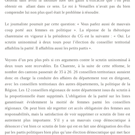
Général sans avoir la moindre idée des gains d’efficacité que l’on peut
obtenir en
allant dans ce sens. Le roi à Versailles n’avait pas du bien
comprendre lui non plus quel était le problème à résoudre.
Le journaliste poursuit par cette question: « Vous parlez aussi de mauvais
coup porté aux femmes en politique ». La réponse de la rhétorique
charentaise en vigueur à la présidence du CG est la suivante : « Oui. Le
scrutin uninominal à deux tours pour l’élection du conseiller territorial
affaiblira la parité. Il affaiblira aussi les petits partis ».
Voyons d’un peu plus près si ces arguments contre le scrutin uninominal à
deux tours sont recevables. En Charente, à la suite de cette réforme, le
nombre des cantons passerait de 35 à 26. 26 conseillers territoriaux auraient
donc en charge la conduite des affaires du département tout en dirigeant,
avec les conseillers territoriaux des autres départements, la politique de la
Région. Les 12 conseillers régionaux de notre département issus du scrutin à
la proportionnelle étant supprimés. L’obligation de la parité sur les listes
garantissait évidemment la moitié de femmes parmi les conseillers
régionaux. On peut bien sûr regretter cet accès obligatoire des femmes aux
responsabilités, mais la satisfaction de voir supprimer ce scrutin de liste est
autrement plus importante. S’il y a un mauvais coup démocratique à
dénoncer c’est bien ce scrutin de liste qui est en fait une désignation des élus
par les partis politiques bien plus qu’une élection démocratique qui met face