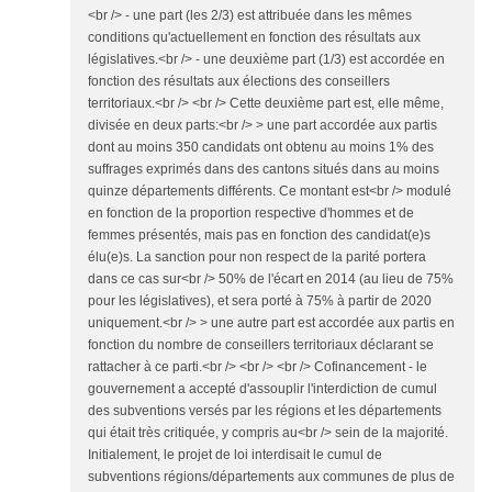
<br /> - une part (les 2/3) est attribuée dans les mêmes
conditions qu'actuellement en fonction des résultats aux
législatives.<br /> - une deuxième part (1/3) est accordée en
fonction des résultats aux élections des conseillers
territoriaux.<br /> <br /> Cette deuxième part est, elle même,
divisée en deux parts:<br /> > une part accordée aux partis
dont au moins 350 candidats ont obtenu au moins 1% des
suffrages exprimés dans des cantons situés dans au moins
quinze départements différents. Ce montant est<br /> modulé
en fonction de la proportion respective d'hommes et de
femmes présentés, mais pas en fonction des candidat(e)s
élu(e)s. La sanction pour non respect de la parité portera
dans ce cas sur<br /> 50% de l'écart en 2014 (au lieu de 75%
pour les législatives), et sera porté à 75% à partir de 2020
uniquement.<br /> > une autre part est accordée aux partis en
fonction du nombre de conseillers territoriaux déclarant se
rattacher à ce parti.<br /> <br /> <br /> Cofinancement - le
gouvernement a accepté d'assouplir l'interdiction de cumul
des subventions versés par les régions et les départements
qui était très critiquée, y compris au<br /> sein de la majorité.
Initialement, le projet de loi interdisait le cumul de
subventions régions/départements aux communes de plus de