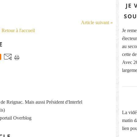
JE 
SOU
Article suivant »
Retour à l'accueil
Je reme
électeur
E
au secon
cette d
Avec 26
largeme
re de Reignac. Mais aussi Président d'Interfel
is)
La vidé
 portail Overblog
matin d
lien pou
CLE