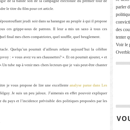
ogie de la bande son de la campagne électorale du premier tour de
parler 
dre le titre du film pour cet article.
politiq
 époustouflant jeudi soir dans sa harangue au peuple à qui il propose
convict
tous ces grippe-sous de patrons. Il leur a mis un saxo à tous ces
des cou
. Quel final mes chers compatriotes, quel souffle, quel beuglement.
tenter 
Voir le 
acle. Quelqu’un pourrait d’ailleurs refaire aujourd’hui la célèbre
Overbl
ovoy : « vous avez vu ses chaussettes? ». Et on pourrait ajouter, « et
».
Un tube rap à venir mes chers lecteurs que je vais peut-être chanter
itre je vous propose de lire une excellente
analyse parue dans Les
ilguy. Je suis un peu jaloux. J’aimerais en effet pouvoir expliquer
re du pays et l’incidence prévisible des politiques proposées par les
VOU
.