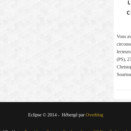
C
Vous av
circons
lecteur
(PS), 
Christo
Souriss
Eclipse © 2014 - Hébergé par
Overblog