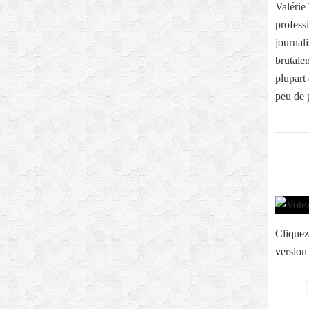
Valérie 
profess
journali
brutale
plupart
peu de p
Cliquez
version