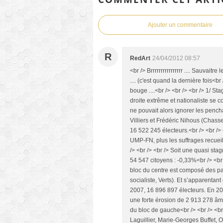
Ajouter un commentaire
R
RedArt
24/04/2012 08:57
<br /> Brrrrrrrrrrrrrrrr .... Sauvaitr
.... (c'est quand la dernière fois<br
bouge ....<br /> <br /> <br /> 1/ St
droite extrême et nationaliste se 
ne pouvait alors ignorer les pench
Villiers et Frédéric Nihous (Chasse,
16 522 245 électeurs.<br /> <br /> <
UMP-FN, plus les suffrages recueil
/> <br /> <br /> Soit une quasi st
54 547 citoyens : -0,33%<br /> <br 
bloc du centre est composé des pa
socialiste, Verts). Et s’apparentant
2007, 16 896 897 électeurs. En 201
une forte érosion de 2 913 278 âme
du bloc de gauche<br /> <br /> <br
Laguillier, Marie-Georges Buffet, 