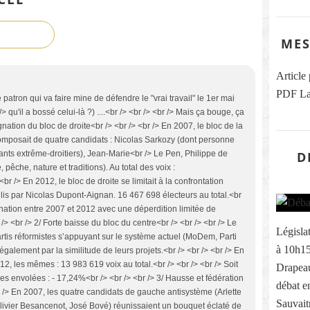
MES
Article
PDF La
e le patron qui va faire mine de défendre le "vrai travail" le 1er mai
 /> qu'il a bossé celui-là ?) ....<br /> <br /> <br /> Mais ça bouge, ça
agnation du bloc de droite<br /> <br /> <br /> En 2007, le bloc de la
composait de quatre candidats : Nicolas Sarkozy (dont personne
D
ants extrême-droitiers), Jean-Marie<br /> Le Pen, Philippe de
 pêche, nature et traditions). Au total des voix :
br /> En 2012, le bloc de droite se limitait à la confrontation
lis par Nicolas Dupont-Aignan. 16 467 698 électeurs au total.<br
agnation entre 2007 et 2012 avec une déperdition limitée de
/> <br /> 2/ Forte baisse du bloc du centre<br /> <br /> <br /> Le
Législa
rtis réformistes s’appuyant sur le système actuel (MoDem, Parti
à 10h15 
 également par la similitude de leurs projets.<br /> <br /> <br /> En
2, les mêmes : 13 983 619 voix au total.<br /> <br /> <br /> Soit
Drapeau
s envolées : - 17,24%<br /> <br /> <br /> 3/ Hausse et fédération
débat e
 /> En 2007, les quatre candidats de gauche antisystème (Arlette
Sauvait
Olivier Besancenot, José Bové) réunissaient un bouquet éclaté de