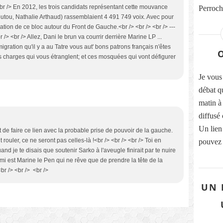
<br /> En 2012, les trois candidats représentant cette mouvance
Perroche
tou, Nathalie Arthaud) rassemblaient 4 491 749 voix. Avec pour
ation de ce bloc autour du Front de Gauche.<br /> <br /> <br /> ---
/> <br /> <br /> Allez, Dani le brun va courrir derrière Marine LP ...
mmigration qu'il y a au Tatre vous aut' bons patrons français n'êtes
ces charges qui vous étranglent; et ces mosquées qui vont défigurer
Je vous 
débat q
matin à
diffusé
Un lien
rt de faire ce lien avec la probable prise de pouvoir de la gauche.
t rouler, ce ne seront pas celles-là !<br /> <br /> <br /> Toi en
pouvez 
nd je te disais que soutenir Sarko à l'aveugle finirait par te nuire
nemi est Marine le Pen qui ne rêve que de prendre la tête de la
<br /> <br /> <br />
UN 