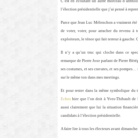
C’est en écoutant un autre morceau d’anthol
l’élection présidentielle que j’ai pensé à repren
Parce que Jean Luc Mélenchon
a vraiment été
de voter, voter, pour arracher du revenu à 
exploiteurs, le ténor qui fait terreur à gauche
Il n’y a qu’un truc qui cloche dans ce spect
remarque de Pierre Joxe parlant de Pierre Bérég
ses costumes, et ses cravates, et ses pompes… 
sur le même ton dans mes meetings.
Et pour rester dans la même symbolique du t
Echos
hier que l’on doit à Yves-Thibault de S
aussi clairement que lui la situation financiè
candidats à l’élection présidentielle.
A faire lire à tous les électeurs avant dimanche