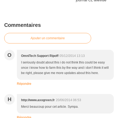
Commentaires
Ajouter un commentaire
O
OmniTech Support Ripoff
05/12/2014 13:13
I seriously doubt about this i do not think this could be easy
once i know how to farm this by the way and i don’t think it will
be right, please give me more updates about this here.
Répondre
H
http://www.axogreen.fr
20/06/2014 06:53
Merci beaucoup pour cet article. Sympa.
Répondre