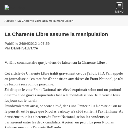
MENU
Accueil
» La Charente Libre assume la manipulation
La Charente Libre assume la manipulation
Publié le 24/04/2012 à 07:59
Par
Daniel.Sauvaitre
Voilà le commentaire que je viens de laisser sur la Charente Libre :
Cet article de Charente Libre trahit gravement ce que j'ai dit à ID. J'ai rappelé
au journaliste qu'en matière d'opposition aux thèses du Front National, je n'ai
de leçon à recevoir de personne.
J'ai dit que le vote Front National très élevé exprimait selon moi un profond
désarroi et de graves inquiétudes face à la mondialisation. Je le vérifie tous
les jours sur le terrain.
Paradoxalement aussi, ce score élevé, dans une France plus à droite qu'on ne
le pensait, est le gage que Nicolas Sarkozy n'a cédé en rien à l'extrémisme. Au
deuxième tour les électeurs du Front National, selon les sondeurs, se
partageront entre les deux candidats. A priori, un peu plus pour Nicolas
Sarkozy que pour François Hollande.