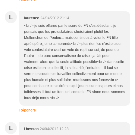
L
laurence
24/04/2012 21:14
<br /> je suis effarée par le score du FN c'est désolant, je
pensais que les protestataires choisiraient plutôt les
Mellenchon ou Poutou... mais continuez à voter le FN fille
après père, je ne comprends<br /> plus rien! ce n'est plus un
vote contestataire c'est un vote de repli sur soi, de peur de
l'autre ... de pure conservatisme de crise. ça fait peur
vraiment. alors que la seule attitude possible<br /> dans cette
crise est bien le collectif, la solidarité, l'entraide... il faut se
serrer les coudes et travailler collectivement pour un monde
plus humain et plus solidaire. réunissons nos forces<br />
pour combattre ces extrêmes qui jouent sur nos peurs et nos
faiblesses. il faut un front uni contre le FN sinon nous sommes
tous déjà morts.<br />
Répondre
L
l besson
24/04/2012 12:28