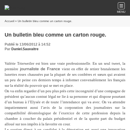
MENU
Accueil
» Un bulletin bleu comme un carton rouge.
Un bulletin bleu comme un carton rouge.
Publié le 13/06/2012 à 14:52
Par
Daniel.Sauvaitre
Valérie Trierweiler est bien une vraie professionnelle. En un seul tweet, la
journaliste de France
première
vient en effet de retirer brutalement les
lunettes roses chaussées par la plupart de ses confrères et sœurs qui avaient
un peu de peine ces derniers temps à informer convenablement les français
sur la réalité du pouvoir qui se met en place.
On va enfin regarder d’un peu plus près cette incongruité d’une compagne de
président qu’aucun contrat légal ne lie à sa personne et qui dispose pourtant
d’un bureau à l’Elysée et de toute l’intendance qui va avec. On va attendre
impatiemment aussi l’avis de la corporation des journalistes sur la
compatibilité déontologique de l’exercice de cette profession depuis la
chambre à coucher du palais présidentiel et de la quotte part du budget
alloué sur nos impôts à la favorite en cour.
Le soutien direct à un candidat à la députation est aussi une innovation