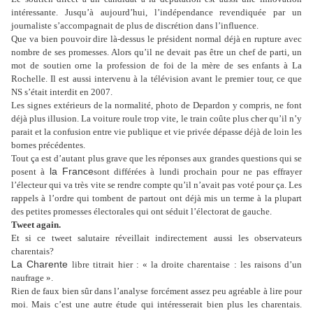
intéressante. Jusqu’à aujourd’hui, l’indépendance revendiquée par un
journaliste s’accompagnait de plus de discrétion dans l’influence.
Que va bien pouvoir dire là-dessus le président normal déjà en rupture avec
nombre de ses promesses. Alors qu’il ne devait pas être un chef de parti, un
mot de soutien orne la profession de foi de la mère de ses enfants à La
Rochelle. Il est aussi intervenu à la télévision avant le premier tour, ce que
NS s’était interdit en 2007.
Les signes extérieurs de la normalité, photo de Depardon y compris, ne font
déjà plus illusion. La voiture roule trop vite, le train coûte plus cher qu’il n’y
parait et la confusion entre vie publique et vie privée dépasse déjà de loin les
bornes précédentes.
Tout ça est d’autant plus grave que les réponses aux grandes questions qui se
la France
posent à
sont différées à lundi prochain pour ne pas effrayer
l’électeur qui va très vite se rendre compte qu’il n’avait pas voté pour ça. Les
rappels à l’ordre qui tombent de partout ont déjà mis un terme à la plupart
des petites promesses électorales qui ont séduit l’électorat de gauche.
Tweet again.
Et si ce tweet salutaire réveillait indirectement aussi les observateurs
charentais?
La Charente
libre titrait hier : « la droite charentaise : les raisons d’un
naufrage ».
Rien de faux bien sûr dans l’analyse forcément assez peu agréable à lire pour
moi. Mais c’est une autre étude qui intéresserait bien plus les charentais.