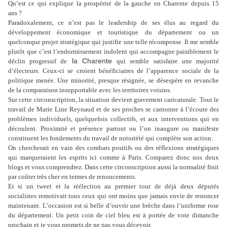
Qu’est ce qui explique la prospérité de la gauche en Charente depuis 15
ans ?
Paradoxalement, ce n’est pas le leadership de ses élus au regard du
développement économique et touristique du département ou un
quelconque projet stratégique qui justifie une telle récompense. Il me semble
plutôt que c’est l’endormissement indolent qui accompagne paisiblement le
la Charente
déclin progressif de
qui semble satisfaire une majorité
d’électeurs. Ceux-ci se croient bénéficiaires de l’apparence sociale de la
politique menée. Une minorité, presque résignée, se désespère en revanche
de la comparaison insupportable avec les territoires voisins.
Sur cette circonscription, la situation devient gravement caricaturale. Tout le
travail de Marie Line Reynaud et de ses proches se cantonne à l’écoute des
problèmes individuels, quelquefois collectifs, et aux interventions qui en
découlent. Proximité et présence partout ou l’on inaugure ou manifeste
constituent les fondements du travail de notoriété qui complète son action.
On chercherait en vain des combats positifs ou des réflexions stratégiques
qui marqueraient les esprits ici comme à Paris. Comparez donc nos deux
blogs et vous comprendrez. Dans cette circonscription aussi la normalité finit
par coûter très cher en termes de renoncements.
Et si un tweet et la réélection au premier tour de déjà deux députés
socialistes remotivait tous ceux qui ont moins que jamais envie de renoncer
maintenant. L’occasion est si belle d’ouvrir une brèche dans l’uniforme rose
du département. Un petit coin de ciel bleu est à portée de vote dimanche
prochain et je vous promets de ne pas vous décevoir.