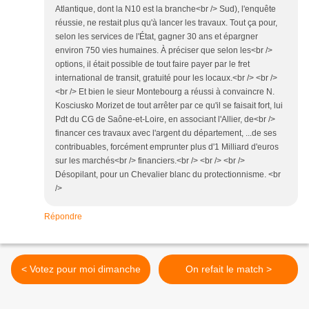
Atlantique, dont la N10 est la branche<br /> Sud), l'enquête
réussie, ne restait plus qu'à lancer les travaux. Tout ça pour,
selon les services de l'État, gagner 30 ans et épargner
environ 750 vies humaines. À préciser que selon les<br />
options, il était possible de tout faire payer par le fret
international de transit, gratuité pour les locaux.<br /> <br />
<br /> Et bien le sieur Montebourg a réussi à convaincre N.
Kosciusko Morizet de tout arrêter par ce qu'il se faisait fort, lui
Pdt du CG de Saône-et-Loire, en associant l'Allier, de<br />
financer ces travaux avec l'argent du département, ...de ses
contribuables, forcément emprunter plus d'1 Milliard d'euros
sur les marchés<br /> financiers.<br /> <br /> <br />
Désopilant, pour un Chevalier blanc du protectionnisme. <br
/>
Répondre
< Votez pour moi dimanche
On refait le match >