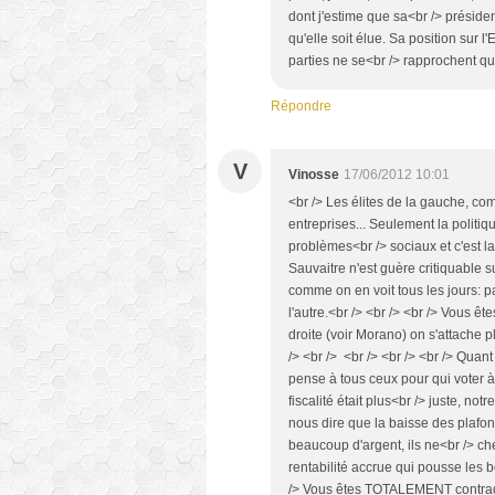
dont j'estime que sa<br /> président
qu'elle soit élue. Sa position sur 
parties ne se<br /> rapprochent que
Répondre
V
Vinosse
17/06/2012 10:01
<br /> Les élites de la gauche, c
entreprises... Seulement la politi
problèmes<br /> sociaux et c'est la 
Sauvaitre n'est guère critiquable 
comme on en voit tous les jours: p
l'autre.<br /> <br /> <br /> Vous ê
droite (voir Morano) on s'attache
/> <br /> <br /> <br /> <br /> Quan
pense à tous ceux pour qui voter à 
fiscalité était plus<br /> juste, no
nous dire que la baisse des plafond
beaucoup d'argent, ils ne<br /> che
rentabilité accrue qui pousse les bo
/> Vous êtes TOTALEMENT contradict