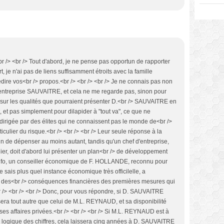
 <br /> <br /> Tout d'abord, je ne pense pas opportun de rapporter
, je n'ai pas de liens suffisamment étroits avec la famille
ire vos<br /> propos.<br /> <br /> <br /> Je ne connais pas non
l'entreprise SAUVAITRE, et cela ne me regarde pas, sinon pour
sur les qualités que pourraient présenter D.<br /> SAUVAITRE en
et pas simplement pour dilapider à "tout va", ce que ne
dirigée par des élites qui ne connaissent pas le monde de<br />
rticulier du risque.<br /> <br /> <br /> Leur seule réponse à la
fin de dépenser au moins autant, tandis qu'un chef d'entreprise,
er, doit d'abord lui présenter un plan<br /> de développement
r info, un conseiller économique de F. HOLLANDE, reconnu pour
ais plus quel instance économique très officilelle, a
 des<br /> conséquences financières des premières mesures qui
r /> <br /> <br /> Donc, pour vous répondre, si D. SAUVAITRE
ra tout autre que celui de M.L. REYNAUD, et sa disponibilité
es affaires privées.<br /> <br /> <br /> Si M.L. REYNAUD est à
a logique des chiffres, cela laissera cinq années à D. SAUVAITRE