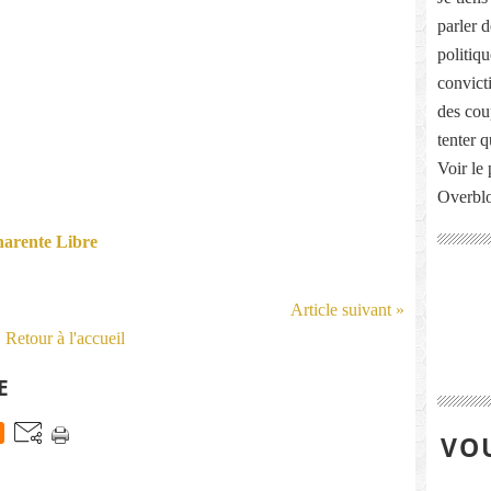
parler 
politiq
convict
des cou
tenter 
Voir le 
Overbl
Charente Libre
Article suivant »
Retour à l'accueil
E
VOU