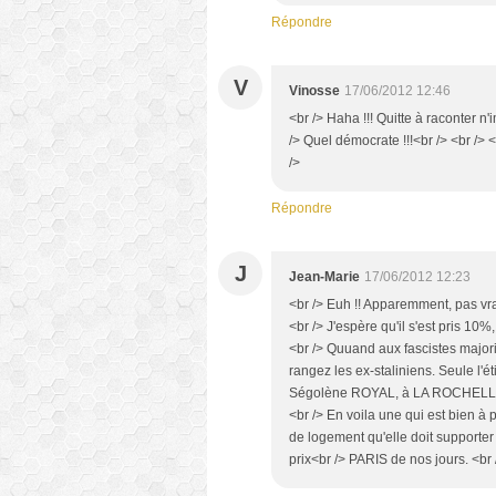
Répondre
V
Vinosse
17/06/2012 12:46
<br /> Haha !!! Quitte à raconter n'
/> Quel démocrate !!!<br /> <br /> <
/>
Répondre
J
Jean-Marie
17/06/2012 12:23
<br /> Euh !! Apparemment, pas vra
<br /> J'espère qu'il s'est pris 10%
<br /> Quuand aux fascistes majori
rangez les ex-staliniens. Seule l'ét
Ségolène ROYAL, à LA ROCHELLE ... 
<br /> En voila une qui est bien à 
de logement qu'elle doit support
prix<br /> PARIS de nos jours. <br 