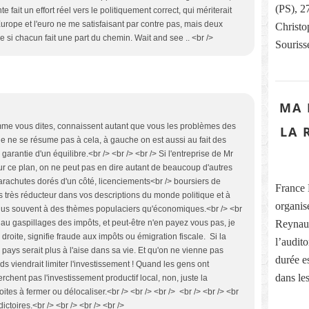
(PS), 
e fait un effort réel vers le politiquement correct, qui mériterait
l'Europe et l'euro ne me satisfaisant par contre pas, mais deux
Christo
 si chacun fait une part du chemin. Wait and see .. <br />
Souriss
MA 
omme vous dites, connaissent autant que vous les problèmes des
LA 
que ne se résume pas à cela, à gauche on est aussi au fait des
garantie d'un équilibre.<br /> <br /> <br /> Si l'entreprise de Mr
sur ce plan, on ne peut pas en dire autant de beaucoup d'autres
arachutes dorés d'un côté, licenciements<br /> boursiers de
France 
tes très réducteur dans vos descriptions du monde politique et à
organis
 plus souvent à des thèmes populaciers qu'économiques.<br /> <br
Reynaud
t au gaspillages des impôts, et peut-être n'en payez vous pas, je
droite, signifie fraude aux impôts ou émigration fiscale. Si la
l’audit
tre pays serait plus à l'aise dans sa vie. Et qu'on ne vienne pas
durée es
s viendrait limiter l'investissement ! Quand les gens ont
dans les
rchent pas l'investissement productif local, non, juste la
ites à fermer ou délocaliser.<br /> <br /> <br /> <br /> <br /> <br
oires.<br /> <br /> <br /> <br />