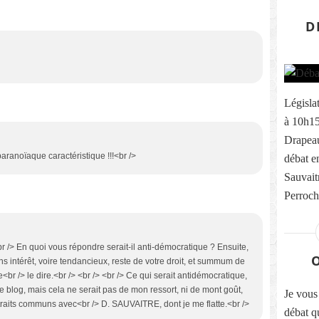
D
Législa
à 10h15 
Drapeau
 paranoïaque caractéristique !!!<br />
débat e
Sauvait
Perroche
br /> En quoi vous répondre serait-il anti-démocratique ? Ensuite,
intérêt, voire tendancieux, reste de votre droit, et summum de
<br /> le dire.<br /> <br /> <br /> Ce qui serait antidémocratique,
ce blog, mais cela ne serait pas de mon ressort, ni de mont goût,
Je vous 
s traits communs avec<br /> D. SAUVAITRE, dont je me flatte.<br />
débat q