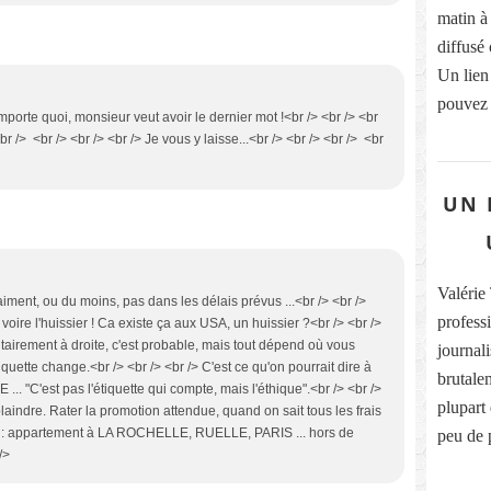
matin à
diffusé
Un lien
pouvez 
importe quoi, monsieur veut avoir le dernier mot !<br /> <br /> <br
br /> <br /> <br /> <br /> Je vous y laisse...<br /> <br /> <br /> <br
UN 
Valérie 
iment, ou du moins, pas dans les délais prévus ...<br /> <br />
profess
, voire l'huissier ! Ca existe ça aux USA, un huissier ?<br /> <br />
tairement à droite, c'est probable, mais tout dépend où vous
journali
iquette change.<br /> <br /> <br /> C'est ce qu'on pourrait dire à
brutale
"C'est pas l'étiquette qui compte, mais l'éthique".<br /> <br />
plupart
plaindre. Rater la promotion attendue, quand on sait tous les frais
er : appartement à LA ROCHELLE, RUELLE, PARIS ... hors de
peu de p
/>