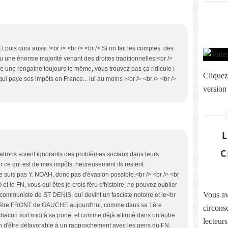
 puis quoi aussi !<br /> <br /> <br /> Si on fait les comptes, des
 eu une énorme majorité venant des droites traditionnelles!<br />
me une rengaine toujours le même, vous trouvez pas ça ridicule !
Cliquez
i paye ses impôts en France... lui au moins !<br /> <br /> <br />
version
C
 patrons soient ignorants des problèmes sociaux dans leurs
ur ce qui est de mes impôts, heureusement ils restent
 ne suis pas Y. NOAH, donc pas d'évasion possible.<br /> <br /> <br
 le FN, vous qui êtes je crois féru d'histoire, ne pouvez oublier
Vous av
ommuniste de ST DENIS, qui devînt un fasciste notoire et le<br
t pu être FRONT de GAUCHE aujourd'hui, comme dans sa 1ère
circons
 chacun voit midi à sa porte, et comme déjà affirmé dans un autre
lecteur
loin d'être défavorable à un rapprochement avec les gens du FN,