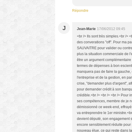
Répondre
J
Jean-Marie
17/06/2012 09:45
<br /> Ils sont très simples.<br />
des converations "off". Pour ma part
SAUVAITRE pour valider ou contred
plus la situation commerciale de 
être un argument complémentaire 
termes de dépenses à bon escient, 
manquera pas de faire la gauche, 
l'entreprise et de la gestion, en pa
crise, "demander plus d'argent", a
pour demander crédit à son banqui
crédible.<br /> <br /> <br /> Pou
ses compétences, membre de je ne s
démissionné ce week-end, effrayé
va entreprendre le 1er ministre.<b
devient député, son engagement se
encore sensiblement réduite pour s
nouveau élue, ce qui reste dans l