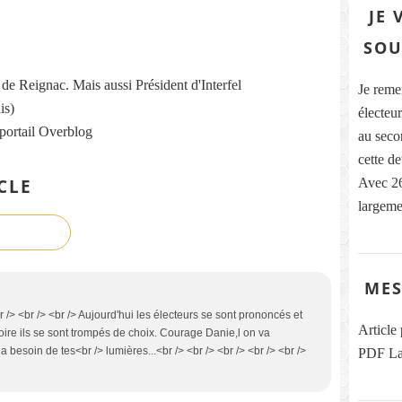
JE 
SOU
re de Reignac. Mais aussi Président d'Interfel
Je reme
is)
électeur
 portail Overblog
au secon
cette d
CLE
Avec 26
largeme
MES
br /> <br /> <br /> Aujourd'hui les électeurs se sont prononcés et
Article
ire ils se sont trompés de choix. Courage Danie,l on va
 a besoin de tes<br /> lumières...<br /> <br /> <br /> <br /> <br />
PDF La