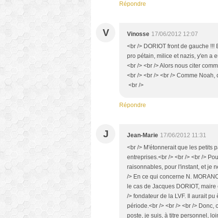
Répondre
V
Vinosse
17/06/2012 12:07
<br /> DORIOT front de gauche !!! Et
pro pétain, milice et nazis, y'en a
<br /> <br /> Alors nous citer com
<br /> <br /> <br /> Comme Noah, qu
<br />
Répondre
J
Jean-Marie
17/06/2012 11:31
<br /> M'étonnerait que les petits
entreprises.<br /> <br /> <br /> Po
raisonnables, pour l'instant, et je
/> En ce qui concerne N. MORANO et
le cas de Jacques DORIOT, maire c
/> fondateur de la LVF. Il aurai
période.<br /> <br /> <br /> Donc,
poste, je suis, à titre personnel, 