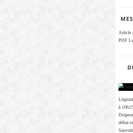
MES
Article
PDF La
D
Législa
à 10h15 
Drapeau
débat e
Sauvait