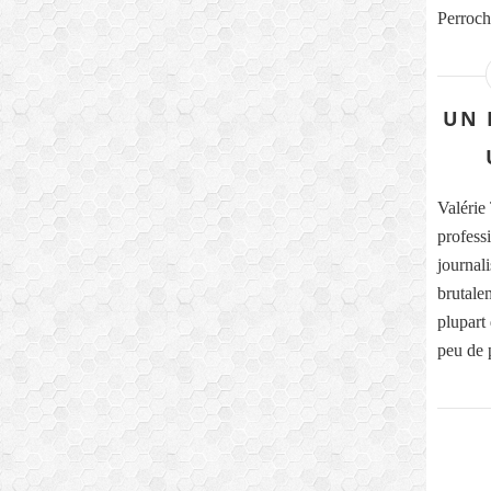
Perroche
UN 
Valérie 
profess
journali
brutale
plupart
peu de p