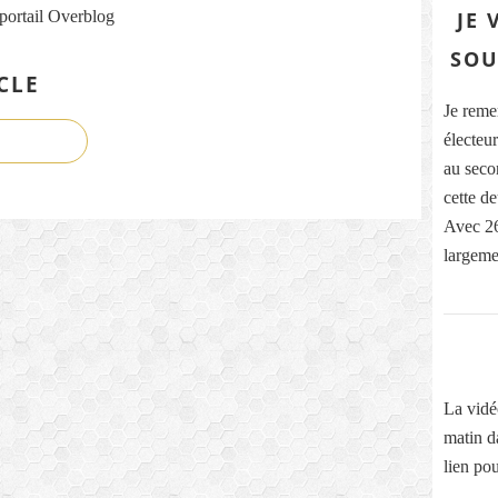
 portail Overblog
JE 
SOU
CLE
Je reme
électeur
au secon
cette d
Avec 26
largeme
La vidé
matin d
lien pou