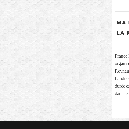
MA 
LA 
France 
organis
Reynaud
l’audit
durée es
dans les