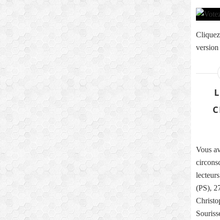
Cliquez
version
C
Vous av
circons
lecteur
(PS), 
Christo
Souriss