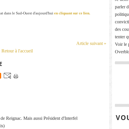
parler 
bat dans le Sud-Ouest d'aujourd'hui
en cliquant sur ce lien.
politiq
convict
des cou
tenter 
Article suivant »
Voir le 
Retour à l'accueil
Overbl
E
VOU
re de Reignac. Mais aussi Président d'Interfel
is)