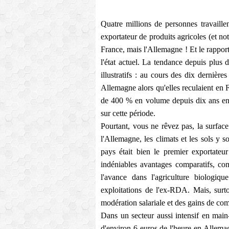
Quatre millions de personnes travaille
exportateur de produits agricoles (et 
France, mais l'Allemagne ! Et le rapport
l'état actuel. La tendance depuis plus
illustratifs : au cours des dix dernièr
Allemagne alors qu'elles reculaient en
de 400 % en volume depuis dix ans en 
sur cette période.
Pourtant, vous ne rêvez pas, la surface
l'Allemagne, les climats et les sols y so
pays était bien le premier exportate
indéniables avantages comparatifs, co
l'avance dans l'agriculture biologiq
exploitations de l'ex-RDA. Mais, surto
modération salariale et des gains de com
Dans un secteur aussi intensif en main-d
d'environ 6 euros de l'heure en Allemag