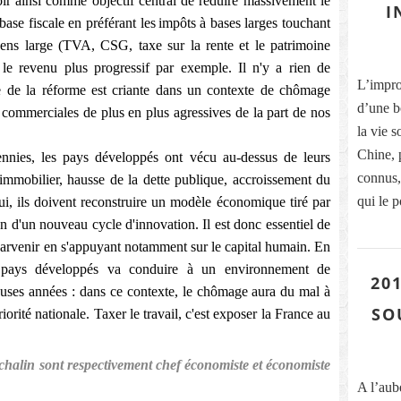
oir ainsi comme objectif central de réduire massivement le
I
 base fiscale en préférant les
impôts
à bases larges touchant
ens large (TVA, CSG, taxe sur la rente et le patrimoine
ur le revenu plus progressif par exemple. Il n'y a rien de
L’improb
e de la réforme est criante dans un contexte de chômage
d’une b
 commerciales de plus en plus agressives de la part de nos
la vie s
Chine, 
ennies, les pays développés ont vécu au-dessus de leurs
connus, 
 immobilier, hausse de la dette publique, accroissement du
qui le p
ui, ils doivent reconstruire un modèle économique tiré par
ion d'un nouveau cycle d'innovation. Il est donc essentiel de
parvenir en s'appuyant notamment sur le capital humain. En
s pays développés va conduire à un environnement de
201
ses années : dans ce contexte, le chômage aura du mal à
SO
orité nationale. Taxer le travail, c'est exposer la France au
chalin sont respectivement chef économiste et économiste
A l’aub