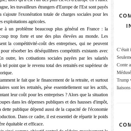
gne, les travailleurs étrangers d'Europe de l'Est sont payés
a s'ajoute l'exonération totale de charges sociales pour les
COM
s exploitations agricoles.
I
ne à un problème beaucoup plus général en France : la
eaucoup trop forte et une des plus élevées au monde. Les
ent la compétitivité-coût des entreprises, qui ne peuvent
C’était 
pour résorber les déséquilibres compétitifs existants avec
Seuleme
 outre, les cotisations sociales payées par les salariés
Conte ai
 tel point que le revenu total des retraités est supérieur de
Médusés
torique.
mment le fait que le financement de la retraite, et surtout
Trump vi
ires sont les retraités, pèse essentiellement sur les actifs,
liaisons
ant leur coût pour les entreprises ? Alors que la situation
coupes dans les dépenses publiques et des hausses d'impôt,
la dette publique dépend aussi de la capacité de l'économie
oduction. Dans ce cadre, il est essentiel de répartir le poids
COM
ère équitable et efficace.