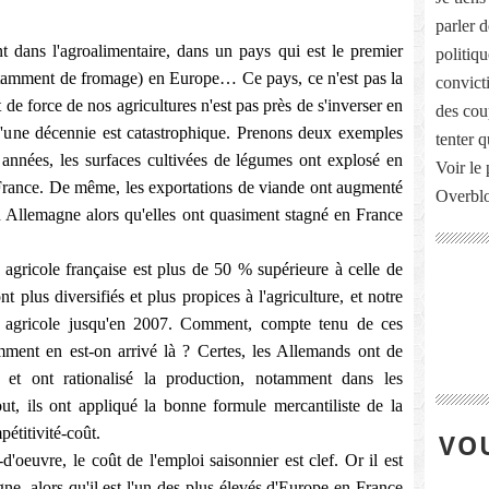
parler 
nt dans l'agroalimentaire, dans un pays qui est le premier
politiq
notamment de fromage) en Europe… Ce pays, ce n'est pas la
convict
 de force de nos agricultures n'est pas près de s'inverser en
des cou
 d'une décennie est catastrophique. Prenons deux exemples
tenter 
es années, les surfaces cultivées de légumes ont explosé en
Voir le 
 France. De même, les exportations de viande ont augmenté
Overbl
Allemagne alors qu'elles ont quasiment stagné en France
 agricole française est plus de 50 % supérieure à celle de
nt plus diversifiés et plus propices à l'agriculture, et notre
ur agricole jusqu'en 2007. Comment, compte tenu de ces
mment en est-on arrivé là ? Certes, les Allemands ont de
ue et ont rationalisé la production, notamment dans les
ut, ils ont appliqué la bonne formule mercantiliste de la
pétitivité-coût.
VOU
'oeuvre, le coût de l'emploi saisonnier est clef. Or il est
ne, alors qu'il est l'un des plus élevés d'Europe en France