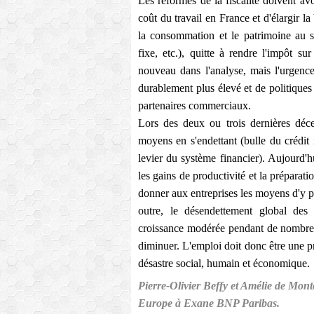
Les réformes de la fiscalité doivent av
coût du travail en France et d'élargir la
la consommation et le patrimoine au s
fixe, etc.), quitte à rendre l'impôt s
nouveau dans l'analyse, mais l'urgenc
durablement plus élevé et de politiques
partenaires commerciaux.
Lors des deux ou trois dernières déc
moyens en s'endettant (bulle du crédit
levier du système financier). Aujourd'h
les gains de productivité et la préparat
donner aux entreprises les moyens d'y 
outre, le désendettement global de
croissance modérée pendant de nombreu
diminuer. L'emploi doit donc être une pri
désastre social, humain et économique.
Pierre-Olivier Beffy et Amélie de Mont
Europe à Exane BNP Paribas.