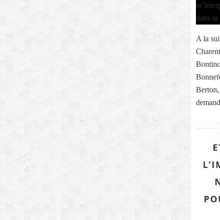
A la sui
Charent
Bontinc
Bonnefo
Berton,
demande
E
L’
PO