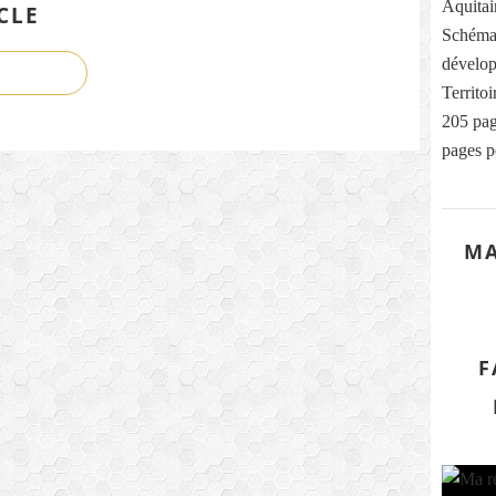
Aquitai
CLE
Schéma
dévelop
Territo
205 pag
pages p
MA
F