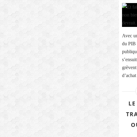
Avec un
du PIB 
publiqu
s’ensuit
grèvent
d’achat 
LE
TR
O