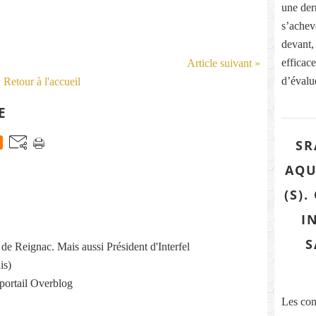
une dern
s’acheve
devant,
efficace
Article suivant »
d’évalue
Retour à l'accueil
E
SR
AQU
(S)
I
S
re de Reignac. Mais aussi Président d'Interfel
is)
 portail Overblog
Les con