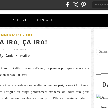
GES
ARCHIVES
CONTACT
OMMENTAIRE LIBRE
A IRA, ÇA IRA!
27 OCTOBRE 2013
By Daniel.Sauvaitre
té. Au tout début du mois d’aout, un premier portique « écotaxe »
iclan dans le Finistère.
D
ale à cette taxe devait se manifester quelque part, ce serait forcément
ès l’origine du projet prudemment exonérée de ladite taxe pour
iscrimination positive de plus pour l’ile de beauté au plastic
Je tien