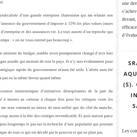
pé.
une dern
s’acheve
syndicaliste d’une grande entreprise charentaise qui me relatait son
devant,
à l’annonce du gouvernement d’imposer à 15% les plus values issues
efficace
’entreprise et des assurances vie. Le tout assorti d’un reproche qui
d’évalue
 temps : « on ne vous entend pas beaucoup ».
on ministre du budget, semble avoir promptement changé d’avis hier
grogne sourde qui montait de tout le pays. Je n’y suis évidemment pour
SR
tratégique rapide du gouvernement m'aura été utile. L’alerte aura été
AQU
n'a pas eu la même faveur quand même.
(S)
ession ininterrompue d’initiatives désespérantes de la part du
I
 à monter au créneau à chaque fois pour les critiquer, voire les
S
e me sens vraiment au mieux de mon utilité que du côté du manche,
coup moins à la tête des cortèges revendicatifs. Et puis surtout parce
puis longtemps le pas sur la recherche d’une popularité qui pourrait
Les con
ue de tout ce qui est décidé par le pouvoir et qui ne plait pas.