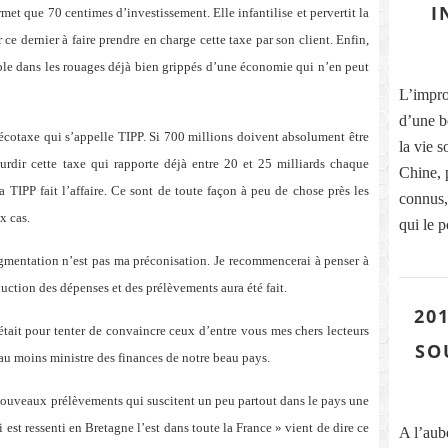
I
et que 70 centimes d’investissement. Elle infantilise et pervertit la
 ce dernier à faire prendre en charge cette taxe par son client. Enfin,
able dans les rouages déjà bien grippés d’une économie qui n’en peut
L’improb
d’une b
écotaxe qui s’appelle TIPP. Si 700 millions doivent absolument être
la vie s
alourdir cette taxe qui rapporte déjà entre 20 et 25 milliards chaque
Chine, 
TIPP fait l’affaire. Ce sont de toute façon à peu de chose près les
connus, 
x cas.
qui le p
gmentation n’est pas ma préconisation. Je recommencerai à penser à
duction des dépenses et des prélèvements aura été fait.
201
’était pour tenter de convaincre ceux d’entre vous mes chers lecteurs
SO
au moins ministre des finances de notre beau pays.
 nouveaux prélèvements qui suscitent un peu partout dans le pays une
 est ressenti en Bretagne l’est dans toute la France » vient de dire ce
A l’aub