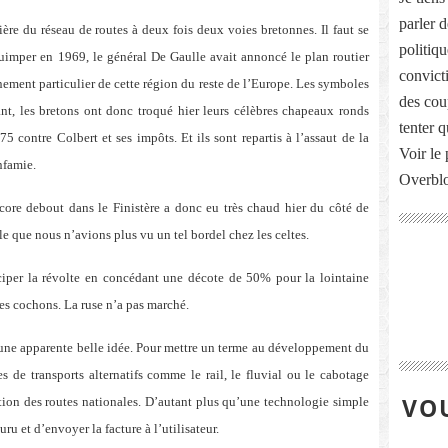
parler 
ulière du réseau de routes à deux fois deux voies bretonnes. Il faut se
politiq
Quimper en 1969, le général De Gaulle avait annoncé le plan routier
convict
nement particulier de cette région du reste de l’Europe. Les symboles
des cou
nt, les bretons ont donc troqué hier leurs célèbres chapeaux ronds
tenter 
 contre Colbert et ses impôts. Et ils sont repartis à l’assaut de la
Voir le 
nfamie.
Overbl
ncore debout dans le Finistère a donc eu très chaud hier du côté de
e que nous n’avions plus vu un tel bordel chez les celtes.
ciper la révolte en concédant une décote de 50% pour la lointaine
ses cochons. La ruse n’a pas marché.
’une apparente belle idée. Pour mettre un terme au développement du
s de transports alternatifs comme le rail, le fluvial ou le cabotage
VOU
isation des routes nationales. D’autant plus qu’une technologie simple
u et d’envoyer la facture à l’utilisateur.