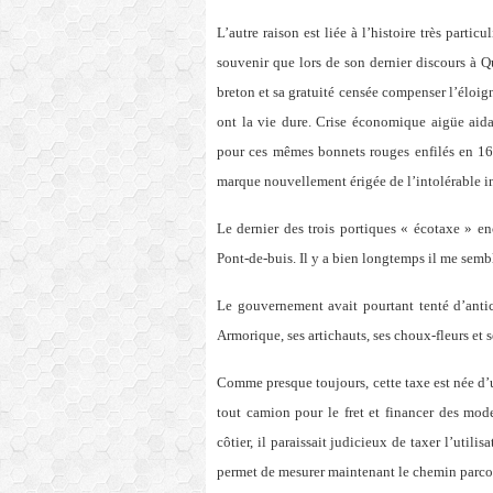
L’autre raison est liée à l’histoire très partic
souvenir que lors de son dernier discours à 
breton et sa gratuité censée compenser l’éloig
ont la vie dure. Crise économique aigüe aida
pour ces mêmes bonnets rouges enfilés en 1675
marque nouvellement érigée de l’intolérable i
Le dernier des trois portiques « écotaxe » e
Pont-de-buis. Il y a bien longtemps il me sembl
Le gouvernement avait pourtant tenté d’anti
Armorique, ses artichauts, ses choux-fleurs et 
Comme presque toujours, cette taxe est née d
tout camion pour le fret et financer des mode
côtier, il paraissait judicieux de taxer l’util
permet de mesurer maintenant le chemin parcour