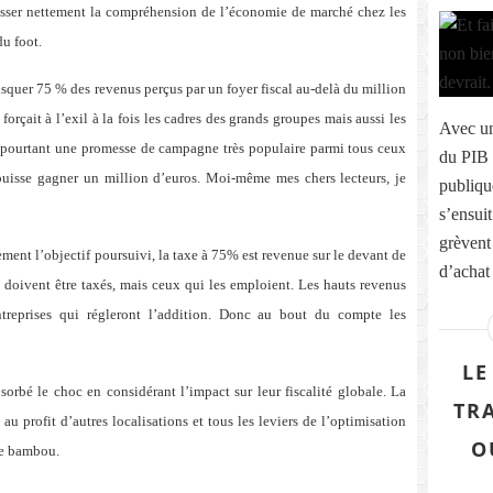
esser nettement la compréhension de l’économie de marché chez les
du foot.
isquer 75 % des revenus perçus par un foyer fiscal au-delà du million
forçait à l’exil à la fois les cadres des grands groupes mais aussi les
Avec un
ait pourtant une promesse de campagne très populaire parmi tous ceux
du PIB 
uisse gagner un million d’euros. Moi-même mes chers lecteurs, je
publiqu
s’ensuit
grèvent
ement l’objectif poursuivi, la taxe à 75% est revenue sur le devant de
d’achat 
i doivent être taxés, mais ceux qui les emploient. Les hauts revenus
treprises qui régleront l’addition. Donc au bout du compte les
LE
sorbé le choc en considérant l’impact sur leur fiscalité globale. La
TR
au profit d’autres localisations et tous les leviers de l’optimisation
O
de bambou.