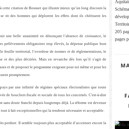
Aquitai
 à cette citation de Bossuet qui illustre mieux qu’un long discours la
Schéma
se rit des hommes qui déplorent les effets dont ils chérissent les
dévelop
Territo
205 pag
nir une belle unanimité en dénonçant l’absence de croissance, le
pages p
les prélèvements obligatoires trop élevés, la dépense publique hors
e feuille territorial, l’overdose de normes et de réglementations, le
sse et des plus décriées. Mais en revanche dès lors qu’il s’agit de
MA
uses et de proposer le programme exigeant pour soi même et pour les
uissent promptement.
 pays par une infinité de régimes spéciaux électoralistes que toute
F
vée de boucliers fiscale et sociale de tous les concernés. C'est-à-dire
est sans doute franchi depuis longtemps déjà. La réforme est devenue
out à fait exceptionnelles qui la rendront nécessaire et acceptable.
ôts perdure. Il semble toujours plus acceptable d’accentuer encore la