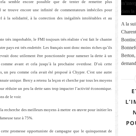
 cela semble encore possible que de tenter de remettre plus
l se trouve encore une infinité de commentateurs imbéciles pour
l à la solidarité, à la correction des inégalités intolérables et au
A la sui
Charent
e très improbable, le FMI toujours très réaliste s’est fait le chantre
Bontinc
Bonnefo
re pays est très endettée. Les français sont donc moins riches qu’ils
Berton,
devrait donc utilement être ponctionnée pour ramener la dette à un
demande
n comme avant et cela jusqu’à la prochaine overdose. D’où cette
ts, un peu comme cela avait été proposé à Chypre. C'est une autre
nnaie unique. Bercy a retenu la leçon et cherche par tous les moyens
pour réduire un peu la dette sans trop impacter l’activité économique.
E
s de le voir.
L’
la recherche des meilleurs moyens à mettre en œuvre pour initier les
a fameuse taxe à 75%.
PO
 à cette promesse opportuniste de campagne que le quinquennat de