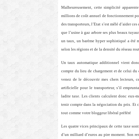
Malheureusement, cette simplicité apparente
millions de coût annuel de fonctionnement pou
des transporteurs, l’Etat s’est mêlé d’aider ces 
que l’usine à gaz arbore ses plus beaux tuyaux
un taux, un barème hyper sophistiqué a été mi
selon les régions et de la densité du réseau rou
Un taux automatique additionnel vient donc
compte du lieu de chargement et de celui du 
venez de le découvrir mes chers lecteurs, c
artificielle pour le transporteur, s’il empru
ladite taxe. Les clients calculent donc eux-
tenir compte dans la négociation du prix. Et c
tout comme votre bloggeur libéral préféré
Les quatre vices principaux de cette taxe sont
d’un milliard d’euros au pire moment. Son re