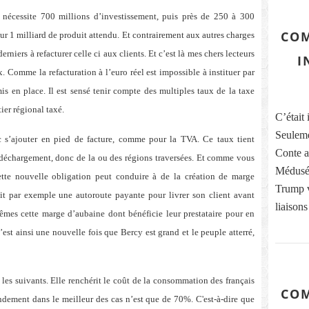
 nécessite 700 millions d’investissement, puis près de 250 à 300
COM
r 1 milliard de produit attendu. Et contrairement aux autres charges
derniers à refacturer celle ci aux clients. Et c’est là mes chers lecteurs
I
. Comme la refacturation à l’euro réel est impossible à instituer par
s en place. Il est sensé tenir compte des multiples taux de la taxe
tier régional taxé.
C’était 
Seuleme
 s’ajouter en pied de facture, comme pour la TVA. Ce taux tient
Conte ai
déchargement, donc de la ou des régions traversées. Et comme vous
Médusés
ette nouvelle obligation peut conduire à de la création de marge
Trump vi
ntait par exemple une autoroute payante pour livrer son client avant
liaisons
mêmes cette marge d’aubaine dont bénéficie leur prestataire pour en
’est ainsi une nouvelle fois que Bercy est grand et le peuple atterré,
 les suivants. Elle renchérit le coût de la consommation des français
COM
ndement dans le meilleur des cas n’est que de 70%. C'est-à-dire que