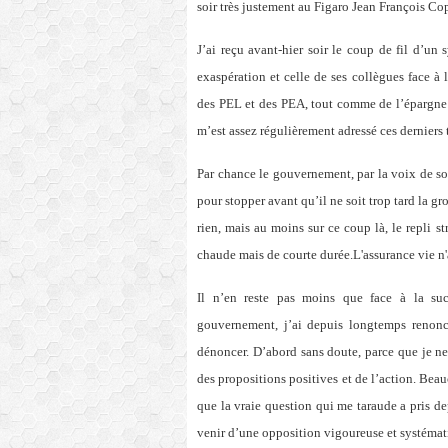
soir très justement au Figaro Jean François Co
J’ai reçu avant-hier soir le coup de fil d’un 
exaspération et celle de ses collègues face 
des PEL et des PEA, tout comme de l’épargne d
m’est assez régulièrement adressé ces derniers
Par chance le gouvernement, par la voix de s
pour stopper avant qu’il ne soit trop tard la 
rien, mais au moins sur ce coup là, le repli s
chaude mais de courte durée.L'assurance vie 
Il n’en reste pas moins que face à la succ
gouvernement, j’ai depuis longtemps renoncé
dénoncer. D’abord sans doute, parce que je n
des propositions positives et de l’action. Beau
que la vraie question qui me taraude a pris de
venir d’une opposition vigoureuse et systématiq