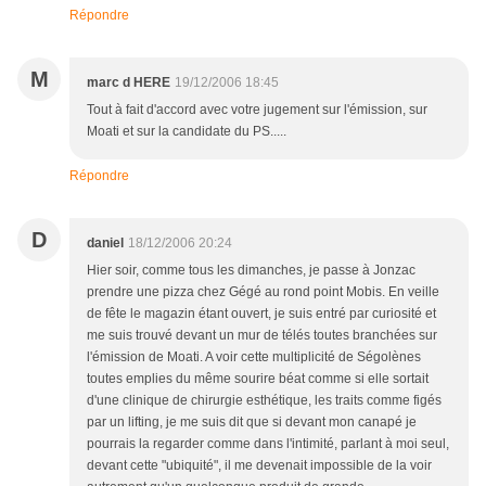
Répondre
M
marc d HERE
19/12/2006 18:45
Tout à fait d'accord avec votre jugement sur l'émission, sur
Moati et sur la candidate du PS.....
Répondre
D
daniel
18/12/2006 20:24
Hier soir, comme tous les dimanches, je passe à Jonzac
prendre une pizza chez Gégé au rond point Mobis. En veille
de fête le magazin étant ouvert, je suis entré par curiosité et
me suis trouvé devant un mur de télés toutes branchées sur
l'émission de Moati. A voir cette multiplicité de Ségolènes
toutes emplies du même sourire béat comme si elle sortait
d'une clinique de chirurgie esthétique, les traits comme figés
par un lifting, je me suis dit que si devant mon canapé je
pourrais la regarder comme dans l'intimité, parlant à moi seul,
devant cette "ubiquité", il me devenait impossible de la voir