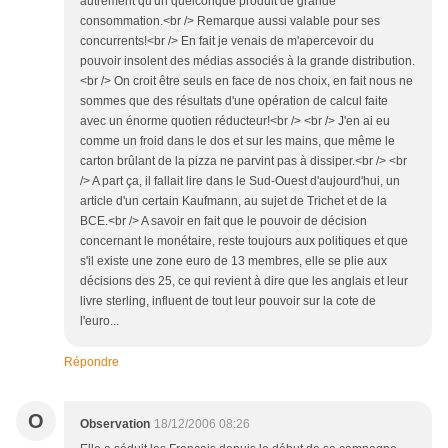
autrement qu'un quelconque produit de grande
consommation.<br /> Remarque aussi valable pour ses
concurrents!<br /> En fait je venais de m'apercevoir du
pouvoir insolent des médias associés à la grande distribution.
<br /> On croit être seuls en face de nos choix, en fait nous ne
sommes que des résultats d'une opération de calcul faite
avec un énorme quotien réducteur!<br /> <br /> J'en ai eu
comme un froid dans le dos et sur les mains, que même le
carton brûlant de la pizza ne parvint pas à dissiper.<br /> <br
/> A part ça, il fallait lire dans le Sud-Ouest d'aujourd'hui, un
article d'un certain Kaufmann, au sujet de Trichet et de la
BCE.<br /> A savoir en fait que le pouvoir de décision
concernant le monétaire, reste toujours aux politiques et que
s'il existe une zone euro de 13 membres, elle se plie aux
décisions des 25, ce qui revient à dire que les anglais et leur
livre sterling, influent de tout leur pouvoir sur la cote de
l'euro...
Répondre
O
Observation
18/12/2006 08:26