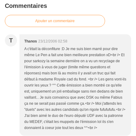
Commentaires
Ajouter un commentaire
T
Thanos
23/12/2006 02:58
A c'était la déconfiture :D Je me suis bien marré pour dire
même Le Pen a fait une bien meilleure prestation xD<br /> Et
pour sarkozy la semaine dernière on a vu un recyclage de
l'émission à vous de juger (limite même questions et
réponses) mais bon là au moins il y avait un truc qui fait
défaut à madame Royale cad du fond. <br /> Les gens vont-ils
ouvrir les yeux ? ^^ Cette émission a bien montré ce qu'elle
est, uniquement un joli emballage sans rien dedans de bien
vaillant... Je suis convaincu que avec DSK ou même Fabius
ça ne se serait pas passé comme ça.<br /> Moi j'attends les
"duels" avec les autres candidats qu'on rigole fufufufufu.<br />
J'ai bien aimé le duo de l'euro député UDF avec la patronne
du MEDEF, c'était les muppets de l'émission lol ils s'en
donnaient à coeur joie tout les deux ^^<br />