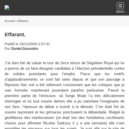
MENU
Accueil
» Effarant.
Effarant.
Publié le 18/12/2006 à 07:41
Par
Daniel.Sauvaitre
J’ai bien fait de saluer le tour de force réussi de Ségolène Royal qui lui
a permis de se faire désigner candidate à l’élection présidentielle contre
de solides postulants pour l’emploi. Parce que les motifs
d’applaudissements se sont fait rares depuis et que son passage à
Ripostes hier soir a été tellement consternant que les critiques que je
vais formuler maintenant pourraient paraître partisanes. Passé la
première partie de l’émission, où Serge Moati l’a très délicatement
interrogée et où tout sourire dehors elle a pu satisfaire l’imaginaire de
ses fans, l’épreuve du débat a tourné à la déroute. C’en était fini du
sourire rayonnant et les grimaces ponctuaient la débandade. Malgré la
gentillesse des interlocuteurs (on était loin des hurluberlus vociférants
choisis pour affronter Nicolas Sarkozy il y a une semaine) elle s’est
emmêlée les pinceaux sur tous les sujets. Je suis allé sur le site de