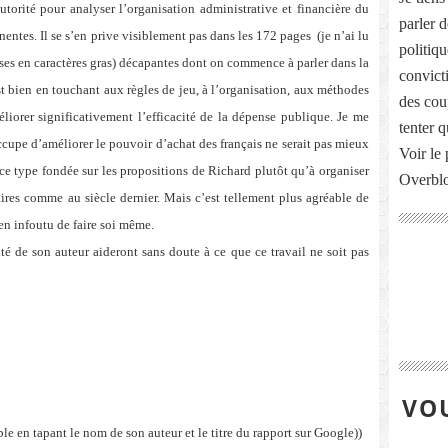
utorité pour analyser l’organisation administrative et financière du
parler 
inentes. Il se s’en prive visiblement pas dans les 172 pages
(je n’ai lu
politiq
rases en caractères gras) décapantes dont on commence à parler dans la
convict
est bien en touchant aux règles de jeu, à l’organisation, aux méthodes
des cou
éliorer significativement l’efficacité de la dépense publique. Je me
tenter 
cupe d’améliorer le pouvoir d’achat des français ne serait pas mieux
Voir le 
ce type fondée sur les propositions de Richard plutôt qu’à organiser
Overbl
aires comme au siècle dernier. Mais c’est tellement plus agréable de
en infoutu de faire soi même.
ité de son auteur aideront sans doute à ce que ce travail ne soit pas
VOU
ble en tapant le nom de son auteur et le titre du rapport sur Google))