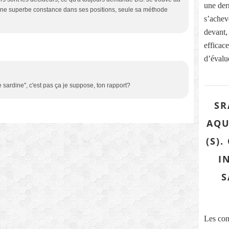
une dern
une superbe constance dans ses positions, seule sa méthode
s’acheve
devant,
efficace
d’évalue
 sardine", c'est pas ça je suppose, ton rapport?
SR
AQU
(S)
I
S
Les con