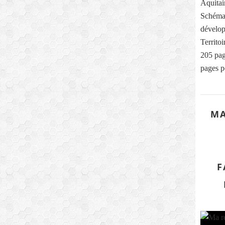
Aquitai
Schéma
dévelop
Territo
205 pag
pages p
MA
F