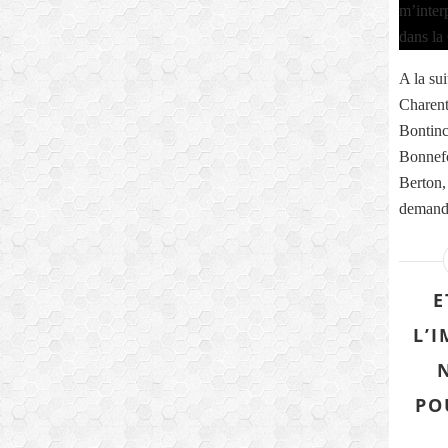
A la sui
Charent
Bontinc
Bonnefo
Berton,
demande
E
L’
PO