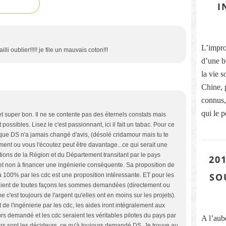
I
L’improb
illi oublier!!!!! je file un mauvais coton!!!
d’une b
la vie s
Chine, 
connus, 
qui le p
et super bon. Il ne se contente pas des éternels constats mais
ossibles. Lisez le c'est passionnant, ici il fait un tabac. Pour ce
e que DS n'a jamais changé d'avis, (désolé cridamour mais tu te
emment ou vous l'écoutez peut être davantage...ce qui serait une
tions de la Région et du Département transitant par le pays
201
 et non à financer une ingénierie conséquente. Sa proposition de
SO
 à 100% par les cdc est une proposition intéressante. ET pour les
paient de toutes façons les sommes demandées (directement ou
 c'est toujours de l'argent qu'elles ont en moins sur les projets).
de l'ingénierie par les cdc, les aides iront intégralement aux
rs demandé et les cdc seraient les véritables pilotes du pays par
A l’aub
ceurs sont les décideurs, ce qu'à toujours demandé DS. Je trouve au