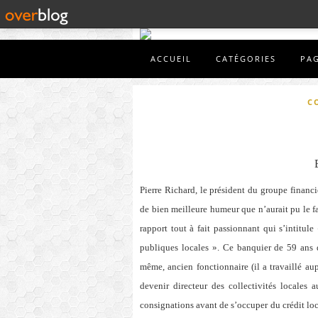
ACCUEIL
CATÉGORIES
PA
C
Pierre Richard, le président du groupe financ
de bien meilleure humeur que n’aurait pu le f
rapport tout à fait passionnant qui s’intitule
publiques locales ». Ce banquier de 59 ans 
même, ancien fonctionnaire (il a travaillé a
devenir directeur des collectivités locales a
consignations avant de s’occuper du crédit lo