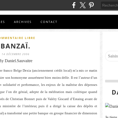
GES
ARCHIVES
CONTACT
OMMENTAIRE LIBRE
BANZAÏ.
14 DÉCEMBRE 2006
By Daniel.Sauvaitre
ier franco Belge Dexia (anciennement crédit local) m’a mis ce matin
aire son homonyme assurément bien moins drôle. Il est l’auteur d’un
 « solidarité et performance, les enjeux de la maîtrise des dépenses
D
que l’on dit génial, adepte de la méditation mais colérique quand
uprès de Christian Bonnet puis de Valéry Giscard d’Estaing avant de
u ministère de l’intérieur, puis il a dirigé la caisse des dépôts et
cal) a transformé une petite banque en groupe financier de dimension
Je tien