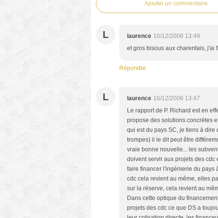
Ajouter un commentaire
L
laurence
16/12/2006 13:49
et gros bisous aux charentais, j'ai fa
Répondre
L
laurence
16/12/2006 13:47
Le rapport de P. Richard est en eff
propose des solutions concrètes et p
qui est du pays SC, je tiens à dir
trompes) il le dit peut être différ
vraie bonne nouvelle... les subven
doivent servir aux projets des cdc
faire financer l'ingénierie du pays
cdc cela revient au même, elles 
sur la réserve, cela revient au même
Dans cette optique du financement 
projets des cdc ce que DS a toujou
leur cotisation directe, les finan