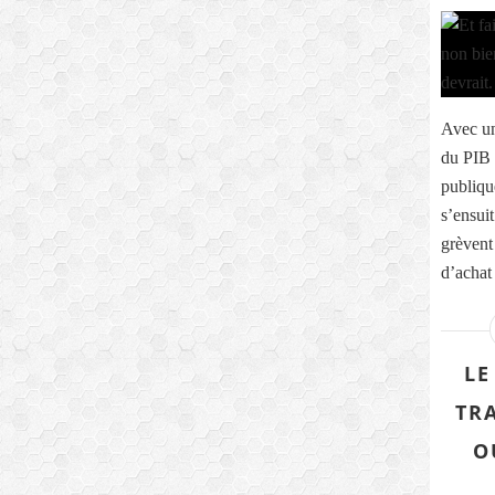
Avec un
du PIB 
publiqu
s’ensuit
grèvent
d’achat 
LE
TR
O