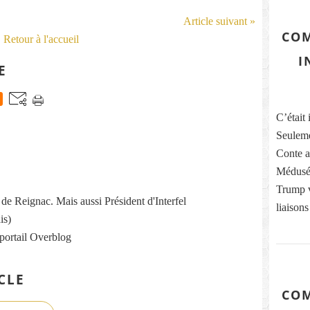
Article suivant »
COM
Retour à l'accueil
I
E
C’était 
Seuleme
Conte ai
Médusés
Trump vi
re de Reignac. Mais aussi Président d'Interfel
liaisons
is)
 portail Overblog
CLE
COM