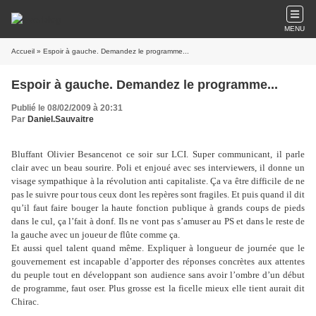
MENU
Accueil
» Espoir à gauche. Demandez le programme...
Espoir à gauche. Demandez le programme...
Publié le 08/02/2009 à 20:31
Par
Daniel.Sauvaitre
Bluffant Olivier Besancenot ce soir sur LCI. Super communicant, il parle
clair avec un beau sourire. Poli et enjoué avec ses interviewers, il donne un
visage sympathique à la révolution anti capitaliste. Ça va être difficile de ne
pas le suivre pour tous ceux dont les repères sont fragiles. Et puis quand il dit
qu’il faut faire bouger la haute fonction publique à grands coups de pieds
dans le cul, ça l’fait à donf. Ils ne vont pas s’amuser au PS et dans le reste de
la gauche avec un joueur de flûte comme ça.
Et aussi quel talent quand même. Expliquer à longueur de journée que le
gouvernement est incapable d’apporter des réponses concrètes aux attentes
du peuple tout en développant son audience sans avoir l’ombre d’un début
de programme, faut oser. Plus grosse est la ficelle mieux elle tient aurait dit
Chirac.