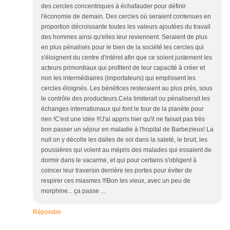
des cercles concentriques à échafauder pour définir
l'économie de demain. Des cercles où seraient contenues en
proportion décroissante toutes les valeurs ajoutées du travail
des hommes ainsi qu'elles leur reviennent. Seraient de plus
en plus pénalisés pour le bien de la société les cercles qui
s'éloignent du centre d'intéret afin que ce soient justement les
acteurs primordiaux qui profitent de leur capacité à créer et
non les intermédiaires (importateurs) qui emplissent les
cercles éloignés. Les bénéfices resteraient au plus près, sous
le contrôle des producteurs.Cela limiterait ou pénaliserait les
échanges internationaux qui font le tour de la planète pour
rien !C'est une idée !!!J'ai appris hier qu'il ne faisait pas très
bon passer un séjour en maladie à l'hopital de Barbezieux! La
nuit on y décolle les dalles de sol dans la saleté, le bruit, les
poussières qui volent au mépris des malades qui essaient de
dormir dans le vacarme, et qui pour certains s'obligent à
coincer leur traversin derrière les portes pour éviter de
respirer ces miasmes !!!Bon les vieux, avec un peu de
morphine... ça passe ...
Répondre