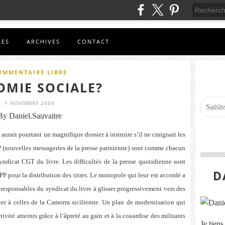
GES
ARCHIVES
CONTACT
OMMENTAIRE LIBRE
MIE SOCIALE?
1 NOVEMBRE 2008
By Daniel.Sauvaitre
urait pourtant un magnifique dossier à instruire s’il ne craignait les
P (nouvelles messageries de la presse parisienne) sont comme chacun
syndicat CGT du livre. Les difficultés de la presse quotidienne sont
D
PP pour la distribution des titres. Le monopole qui leur est accordé a
 responsables du syndicat du livre à glisser progressivement vers des
ier à celles de la Camorra sicilienne. Un plan de modernisation qui
vité atteints grâce à l’âpreté au gain et à la couardise des militants
Je tien