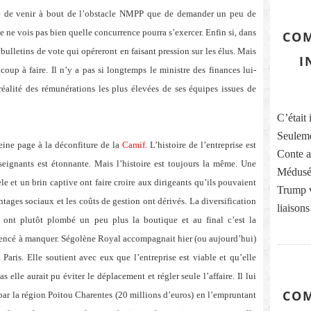
ile de venir à bout de l’obstacle NMPP que de demander un peu de
je ne vois pas bien quelle concurrence pourra s’exercer. Enfin si, dans
COM
 bulletins de vote qui opéreront en faisant pression sur les élus. Mais
I
oup à faire. Il n’y a pas si longtemps le ministre des finances lui-
réalité des rémunérations les plus élevées de ses équipes issues de
C’était 
Seuleme
eine page à la déconfiture de la
Camif.
L’histoire de l’entreprise est
Conte ai
enseignants est étonnante. Mais l’histoire est toujours la même. Une
Médusés
e et un brin captive ont faire croire aux dirigeants qu’ils pouvaient
Trump vi
ntages sociaux et les coûts de gestion ont dérivés. La diversification
liaisons
t ont plutôt plombé un peu plus la boutique et au final c’est la
mmencé à manquer. Ségolène Royal accompagnait hier (ou aujourd’hui)
 Paris. Elle soutient avec eux que l’entreprise est viable et qu’elle
 elle aurait pu éviter le déplacement et régler seule l’affaire. Il lui
COM
 par la région Poitou Charentes (20 millions d’euros) en l’empruntant