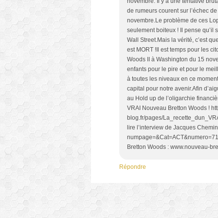
novembre. Il y a une tentative br
de rumeurs courent sur l’échec de
novembre.Le problème de ces Lopere
seulement boiteux ! Il pense qu’il 
Wall Street.Mais la vérité, c’est q
est MORT !Il est temps pour les ci
Woods II à Washington du 15 novemb
enfants pour le pire et pour le m
à toutes les niveaux en ce moment.C
capital pour notre avenir.Afin d’a
au Hold up de l’oligarchie financi
VRAI Nouveau Bretton Woods ! http
blog.fr/pages/La_recette_dun_VR
lire l’interview de Jacques Chemina
numpage=&Cat=ACT&numero=71347
Bretton Woods : www.nouveau-bre
Répondre