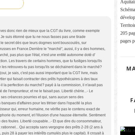
Aquitai
Schéma
dévelop
Territo
rouves donc rien de mieux que la CGT du livre, comme exemple
205 pag
". Je suis étonné que tu ne nous fasses pas une tirade
pages p
t le secret dès que leurs dogmes sont bouscoulés, sur
 russes en France.Derrière le "marché", aussi, il y a des hommes,
rché, pas plus que l'état, n'est une entité autonome doté d'
tion. Les travers de certains hommes, que tu fustiges lorsqu'ils
MA
ne les retrouves-tu pas lorsqu'ils se déchainent dans le marché?
ui, je sais, c'est pas aussi important que la CGT livre, mais
rtier qui faisait contracter des prêts hypothécaires à des taux
t-il la perfection du marché? payé à la commission, il n'avait pas
é de l'emprunteur, et ne le faisait pas. Liberté chérie...- Le
r ses créances pourries et qui, sans aucun sens des
F
 banques d'affaires pour les titriser dans l'opacité la plus
stisseur qui, erreur humaine, ne vérifie pas le contenu exact de
'euphorie du moment, et l'illusion d'une hausse éternelle. Sentiment
e des foules. Liberté coupable...- Et que dire du consommateur,
est rationnel... Qui accepta sans vergogne des prêts 2-28 (2 ans à
 puis 28 à payer les intérêts cumulés plus le capital). Il croyait à