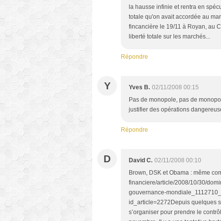
la hausse infinie et rentra en spéc
totale qu'on avait accordée au march
fincancière le 19/11 à Royan, au C
liberté totale sur les marchés...
Répondre
Y
Yves B.
02/11/2008 00:15
Pas de monopole, pas de monopole.
justifier des opérations dangereuses
Répondre
D
David C.
02/11/2008 00:10
Brown, DSK et Obama : même comba
financiere/article/2008/10/30/dom
gouvernance-mondiale_1112710_110
id_article=2272Depuis quelques sem
s’organiser pour prendre le contrôle