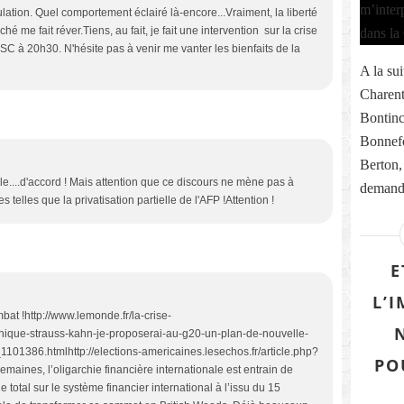
ulation. Quel comportement éclairé là-encore...Vraiment, la liberté
é me fait réver.Tiens, au fait, je fait une intervention sur la crise
SC à 20h30. N'hésite pas à venir me vanter les bienfaits de la
A la sui
Charent
Bontinc
Bonnefo
Berton,
...d'accord ! Mais attention que ce discours ne mène pas à
demande
 telles que la privatisation partielle de l'AFP !Attention !
E
L’
t !http://www.lemonde.fr/la-crise-
inique-strauss-kahn-je-proposerai-au-g20-un-plan-de-nouvelle-
1386.htmlhttp://elections-americaines.lesechos.fr/article.php?
PO
aines, l’oligarchie financière internationale est entrain de
 total sur le système financier international à l’issu du 15