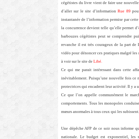
cégétistes du livre vient de faire une nouvelle
d’aller sur le site d’information
Rue 89
pour
instantanée de l’information permise par cett
la concurrence devient telle qu’elle permet d
barbouzes cégétistes peut se comprendre pu
revanche il est très courageux de la part de 
vidéo pour dénoncer ces pratiques malgré les 
à voir sur le site de
Libé.
Ce qui me parait intéressant dans cette affa
inévitablement. Puisqu’une nouvelle fois ce n
protectrices qui encadrent leur activité. Il y 
Ce que l’on appelle communément le marché,
comportements. Tous les monopoles conduisen
mœurs anormales à tous ceux qui les subissent
Une dépêche AFP de ce soir nous informe qu
nationale. Le budget est exponentiel, les sa