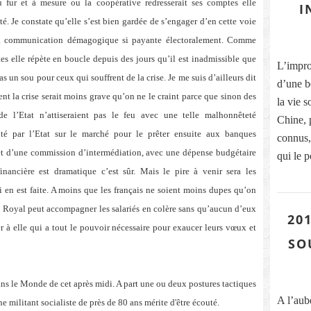
 fur et à mesure ou la coopérative redresserait ses comptes elle
I
ité. Je constate qu’elle s’est bien gardée de s’engager d’en cette voie
 sa communication démagogique si payante électoralement. Comme
stes elle répète en boucle depuis des jours qu’il est inadmissible que
L’improb
s un sou pour ceux qui souffrent de la crise. Je me suis d’ailleurs dit
d’une b
ent la crise serait moins grave qu’on ne le craint parce que sinon des
la vie s
de l’Etat n’attiseraient pas le feu avec une telle malhonnêteté
Chine, 
nté par l’Etat sur le marché pour le prêter ensuite aux banques
connus, 
 et d’une commission d’intermédiation, avec une dépense budgétaire
qui le p
inancière est dramatique c’est sûr. Mais le pire à venir sera les
 en est faite. A moins que les français ne soient moins dupes qu’on
ne Royal peut accompagner les salariés en colère sans qu’aucun d’eux
201
ser à elle qui a tout le pouvoir nécessaire pour exaucer leurs vœux et
SO
ns le Monde de cet après midi. A part une ou deux postures tactiques
A l’aub
e militant socialiste de près de 80 ans mérite d'être écouté.