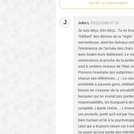
Ajouter un commentaire
J
John L
03/11/2008 07:26
Je suis déçu, très déçu...Tu ne t
"édifiant" des dérives de la "règle
merveilleuse, dont les libéraux on
l'imminence de l'arrivée des chars
avec toutes leurs faiblesses. Le ma
omniscience et proche de la perfec
sont à certains niveaux de l'état, 
Prenons l'exemple des subprimes (o
chacun ses références...) :- Le cou
prohibitifs à pauvres gens, reflètai
besoin de s'assurer de la solvabilit
banquier qui ne voulait pas garde
responsabilités, les fourguait à des
complète. Liberté chérie...- L'inve
ses produits, porté qu'il est par l
bien humain et lié à la psychologi
celui qui a toujours raison car il 
ne payer qu'une partie des intérêts,