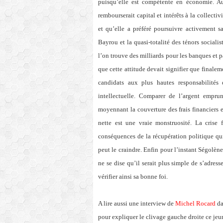
puisqu’elle est compétente en économie. Au
rembourserait capital et intérêts à la collectiv
et qu’elle a préféré poursuivre activement
Bayrou et la quasi-totalité des ténors sociali
l’on trouve des milliards pour les banques et pa
que cette attitude devait signifier que finalem
candidats aux plus hautes responsabilités 
intellectuelle. Comparer de l’argent empru
moyennant la couverture des frais financiers
nette est une vraie monstruosité. La crise f
conséquences de la récupération politique qui
peut le craindre. Enfin pour l’instant Ségolè
ne se dise qu’il serait plus simple de s’adres
vérifier ainsi sa bonne foi.
A lire aussi une interview de
Michel Rocard
da
pour expliquer le clivage gauche droite ce jeun