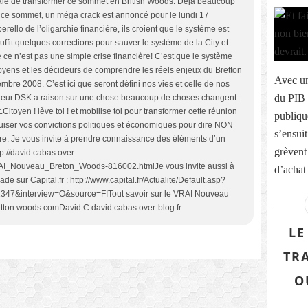
utale de transformer ce sommet en British Woods. Déjà beaucoup
 ce sommet, un méga crack est annoncé pour le lundi 17
llo de l’oligarchie financière, ils croient que le système est
suffit quelques corrections pour sauver le système de la City et
ue ce n’est pas une simple crise financière! C’est que le système
toyens et les décideurs de comprendre les réels enjeux du Bretton
Avec un
re 2008. C’est ici que seront défini nos vies et celle de nos
du PIB 
eilleur.DSK a raison sur une chose beaucoup de choses changent
itoyen ! lève toi ! et mobilise toi pour transformer cette réunion
publiqu
iguiser vos convictions politiques et économiques pour dire NON
s’ensuit
ère. Je vous invite à prendre connaissance des éléments d’un
grèvent
://david.cabas.over-
AI_Nouveau_Breton_Woods-816002.htmlJe vous invite aussi à
d’achat 
de sur Capital.fr : http://www.capital.fr/Actualite/Default.asp?
&interview=O&source=FITout savoir sur le VRAI Nouveau
tton woods.comDavid C.david.cabas.over-blog.fr
LE
TR
O