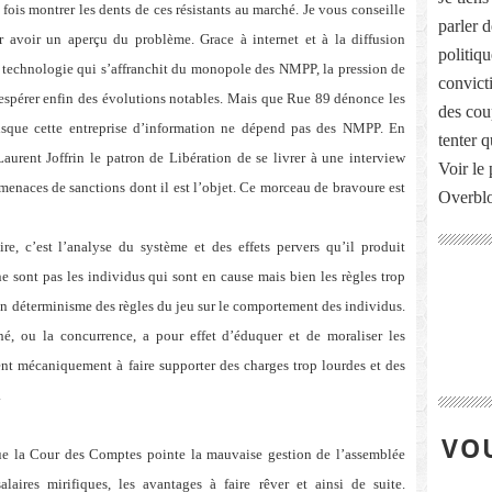
 fois montrer les dents de ces résistants au marché. Je vous conseille
parler 
 avoir un aperçu du problème. Grace à internet et à la diffusion
politiq
e technologie qui s’affranchit du monopole des NMPP, la pression de
convict
’espérer enfin des évolutions notables. Mais que Rue 89 dénonce les
des cou
isque cette entreprise d’information ne dépend pas des NMPP. En
tenter 
Laurent Joffrin le patron de Libération de se livrer à une interview
Voir le 
menaces de sanctions dont il est l’objet. Ce morceau de bravoure est
Overbl
ire, c’est l’analyse du système et des effets pervers qu’il produit
e sont pas les individus qui sont en cause mais bien les règles trop
a un déterminisme des règles du jeu sur le comportement des individus.
 ou la concurrence, a pour effet d’éduquer et de moraliser les
t mécaniquement à faire supporter des charges trop lourdes et des
.
VOU
e la Cour des Comptes pointe la mauvaise gestion de l’assemblée
laires mirifiques, les avantages à faire rêver et ainsi de suite.