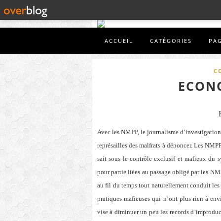
ACCUEIL
CATÉGORIES
PA
C
ECONO
Avec les NMPP, le journalisme d’investigation a
représailles des malfrats à dénoncer. Les NMP
sait sous le contrôle exclusif et mafieux du 
pour partie liées au passage obligé par les NM
au fil du temps tout naturellement conduit les
pratiques mafieuses qui n’ont plus rien à env
vise à diminuer un peu les records d’improducti