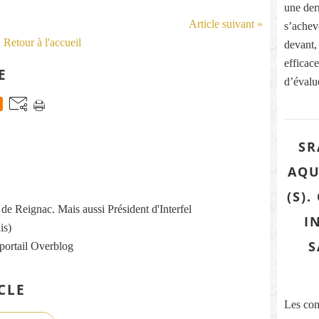
une dern
Article suivant »
s’acheve
Retour à l'accueil
devant,
efficace
E
d’évalue
SR
AQU
(S)
re de Reignac. Mais aussi Président d'Interfel
I
is)
S
 portail Overblog
CLE
Les con