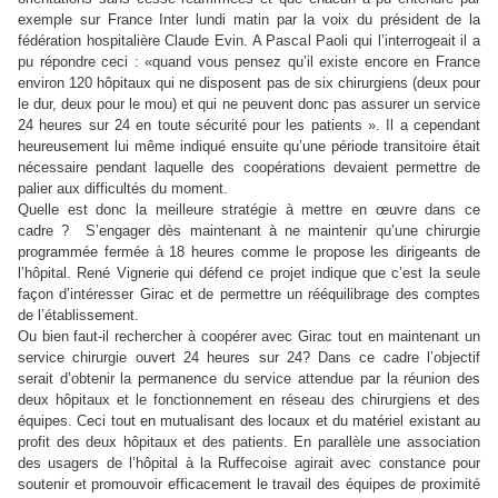
exemple sur France Inter lundi matin par la voix du président de la
fédération hospitalière Claude Evin. A Pascal Paoli qui l’interrogeait il a
pu répondre ceci : «quand vous pensez qu’il existe encore en France
environ 120 hôpitaux qui ne disposent pas de six chirurgiens (deux pour
le dur, deux pour le mou) et qui ne peuvent donc pas assurer un service
24 heures sur 24 en toute sécurité pour les patients ». Il a cependant
heureusement lui même indiqué ensuite qu’une période transitoire était
nécessaire pendant laquelle des coopérations devaient permettre de
palier aux difficultés du moment.
Quelle est donc la meilleure stratégie à mettre en œuvre dans ce
cadre ?
S’engager dès maintenant à ne maintenir qu’une chirurgie
programmée fermée à 18 heures comme le propose les dirigeants de
l’hôpital. René Vignerie qui défend ce projet indique que c’est la seule
façon d’intéresser Girac et de permettre un rééquilibrage des comptes
de l’établissement.
Ou bien faut-il rechercher à coopérer avec Girac tout en maintenant un
service chirurgie ouvert 24 heures sur 24? Dans ce cadre l’objectif
serait d’obtenir la permanence du service attendue par la réunion des
deux hôpitaux et le fonctionnement en réseau des chirurgiens et des
équipes. Ceci tout en mutualisant des locaux et du matériel existant au
profit des deux hôpitaux et des patients. En parallèle une association
des usagers de l’hôpital à la Ruffecoise agirait avec constance pour
soutenir et promouvoir efficacement le travail des équipes de proximité