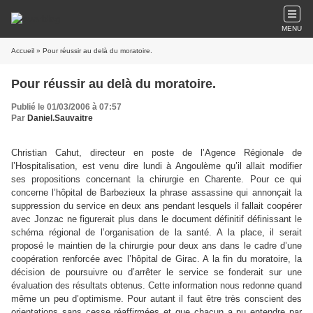
MENU
Accueil
» Pour réussir au delà du moratoire.
Pour réussir au delà du moratoire.
Publié le 01/03/2006 à 07:57
Par
Daniel.Sauvaitre
Christian Cahut, directeur en poste de l’Agence Régionale de
l’Hospitalisation, est venu dire lundi à Angoulème qu’il allait modifier
ses propositions concernant la chirurgie en Charente. Pour ce qui
concerne l’hôpital de Barbezieux la phrase assassine qui annonçait la
suppression du service en deux ans pendant lesquels il fallait coopérer
avec Jonzac ne figurerait plus dans le document définitif définissant le
schéma régional de l’organisation de la santé. A la place, il serait
proposé le maintien de la chirurgie pour deux ans dans le cadre d’une
coopération renforcée avec l’hôpital de Girac. A la fin du moratoire, la
décision de poursuivre ou d’arrêter le service se fonderait sur une
évaluation des résultats obtenus. Cette information nous redonne quand
même un peu d’optimisme. Pour autant il faut être très conscient des
orientations sans cesse réaffirmées et que chacun a pu entendre par