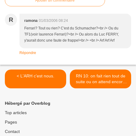
Ajouter un commentaire
R
ramona
01/03/2006 08:24
Ferrari? Tout ou rien? C'est du Schumacher?<br /> Ou du
TF1(voir laurence Ferrari)?<br /> Ou alors du Luc FERRY,
y'aurait donc une faute de frappe!<br /> <br /> Arf Arf Arf
Répondre
< L'ARH c'est nous.
RN 10: on fait rien tout de
suite ou on attend encore
un peu? >
Hébergé par Overblog
Top articles
Pages
Contact