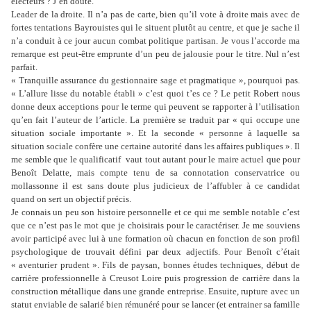
électeurs ? J’en doute.
Leader de la droite. Il n’a pas de carte, bien qu’il vote à droite mais avec de
fortes tentations Bayrouistes qui le situent plutôt au centre, et que je sache il
n’a conduit à ce jour aucun combat politique partisan. Je vous l’accorde ma
remarque est peut-être emprunte d’un peu de jalousie pour le titre. Nul n’est
parfait.
« Tranquille assurance du gestionnaire sage et pragmatique », pourquoi pas.
« L’allure lisse du notable établi » c’est quoi t’es ce ? Le petit Robert nous
donne deux acceptions pour le terme qui peuvent se rapporter à l’utilisation
qu’en fait l’auteur de l’article. La première se traduit par « qui occupe une
situation sociale importante ». Et la seconde « personne à laquelle sa
situation sociale confère une certaine autorité dans les affaires publiques ». Il
me semble que le qualificatif vaut tout autant pour le maire actuel que pour
Benoît Delatte, mais compte tenu de sa connotation conservatrice ou
mollassonne il est sans doute plus judicieux de l’affubler à ce candidat
quand on sert un objectif précis.
Je connais un peu son histoire personnelle et ce qui me semble notable c’est
que ce n’est pas le mot que je choisirais pour le caractériser. Je me souviens
avoir participé avec lui à une formation où chacun en fonction de son profil
psychologique de trouvait défini par deux adjectifs. Pour Benoît c’était
« aventurier prudent ». Fils de paysan, bonnes études techniques, début de
carrière professionnelle à Creusot Loire puis progression de carrière dans la
construction métallique dans une grande entreprise. Ensuite, rupture avec un
statut enviable de salarié bien rémunéré pour se lancer (et entrainer sa famille