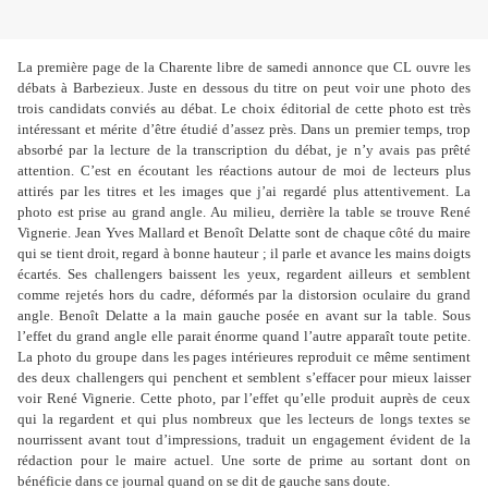
La première page de la Charente libre de samedi annonce que CL ouvre les
débats à Barbezieux. Juste en dessous du titre on peut voir une photo des
trois candidats conviés au débat. Le choix éditorial de cette photo est très
intéressant et mérite d’être étudié d’assez près. Dans un premier temps, trop
absorbé par la lecture de la transcription du débat, je n’y avais pas prêté
attention. C’est en écoutant les réactions autour de moi de lecteurs plus
attirés par les titres et les images que j’ai regardé plus attentivement. La
photo est prise au grand angle. Au milieu, derrière la table se trouve René
Vignerie. Jean Yves Mallard et Benoît Delatte sont de chaque côté du maire
qui se tient droit, regard à bonne hauteur ; il parle et avance les mains doigts
écartés. Ses challengers baissent les yeux, regardent ailleurs et semblent
comme rejetés hors du cadre, déformés par la distorsion oculaire du grand
angle. Benoît Delatte a la main gauche posée en avant sur la table. Sous
l’effet du grand angle elle parait énorme quand l’autre apparaît toute petite.
La photo du groupe dans les pages intérieures reproduit ce même sentiment
des deux challengers qui penchent et semblent s’effacer pour mieux laisser
voir René Vignerie. Cette photo, par l’effet qu’elle produit auprès de ceux
qui la regardent et qui plus nombreux que les lecteurs de longs textes se
nourrissent avant tout d’impressions, traduit un engagement évident de la
rédaction pour le maire actuel. Une sorte de prime au sortant dont on
bénéficie dans ce journal quand on se dit de gauche sans doute.