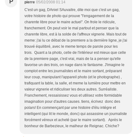
P
pierre
05/02/2008 01:14
C'est un gag, DAniel SAuvaitre, dite moi que c'est un gag,
votre histoire de photo qui prouve "l'engagement de la
charente libre pour le maire actuel". On frole le ridicule,
franchement. On peut voir le mal partout et penser que la
charente libre, est à la solde de l'affreux vignerie. Mais tout de
meme: j'ai lu ce débat de la premiere a la dernière ligne, je j'ai
trouvé équilibré, avec le meme temps de parole pour les
trois. Quant a la photo, celle de l'intérieur est mieux que celle
de la premiere page, c'est vrai, mais de la a penser qu'elle
favorise un des trois, on nage dans le fantasme. J'imagine le
complot entre les journalistes et le maire sortant, préparant
leur coup, manipulant l'appareil photo (et le photographe) ,
trafiquant la table, la salle, et meme la lumière pour mettre en
valeur vignerie et ridiculiser les deux autres. Surréaliste.
Franchement, ressaisissez vous et utilisez votre formidable
imagination pour d'autres causes. tiens, écrivez donc des
polars! En commençant par une histoire d'élu intégre et
intelligent (qui lit le monde, donc) qui assassine un journaliste
forcément véreux et acheté (par le maire sortant). Après le
bonheur de Barbezieux, le malheur de Reignac. Chiche?