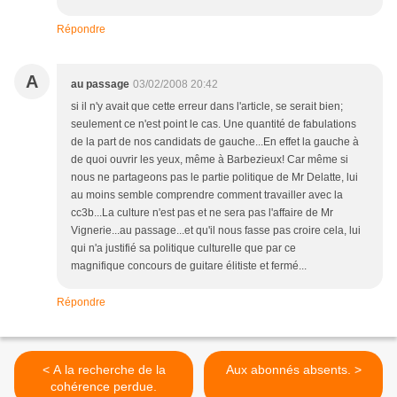
Répondre
A
au passage
03/02/2008 20:42
si il n'y avait que cette erreur dans l'article, se serait bien;
seulement ce n'est point le cas. Une quantité de fabulations
de la part de nos candidats de gauche...En effet la gauche à
de quoi ouvrir les yeux, même à Barbezieux! Car même si
nous ne partageons pas le partie politique de Mr Delatte, lui
au moins semble comprendre comment travailler avec la
cc3b...La culture n'est pas et ne sera pas l'affaire de Mr
Vignerie...au passage...et qu'il nous fasse pas croire cela, lui
qui n'a justifié sa politique culturelle que par ce
magnifique concours de guitare élitiste et fermé...
Répondre
< A la recherche de la
Aux abonnés absents. >
cohérence perdue.