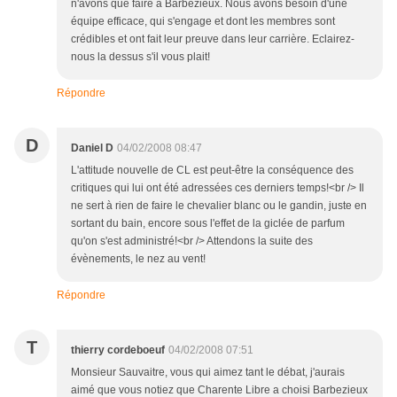
n'avons que faire à Barbezieux. Nous avons besoin d'une
équipe efficace, qui s'engage et dont les membres sont
crédibles et ont fait leur preuve dans leur carrière. Eclairez-
nous la dessus s'il vous plait!
Répondre
D
Daniel D
04/02/2008 08:47
L'attitude nouvelle de CL est peut-être la conséquence des
critiques qui lui ont été adressées ces derniers temps!<br /> Il
ne sert à rien de faire le chevalier blanc ou le gandin, juste en
sortant du bain, encore sous l'effet de la giclée de parfum
qu'on s'est administré!<br /> Attendons la suite des
évènements, le nez au vent!
Répondre
T
thierry cordeboeuf
04/02/2008 07:51
Monsieur Sauvaitre, vous qui aimez tant le débat, j'aurais
aimé que vous notiez que Charente Libre a choisi Barbezieux