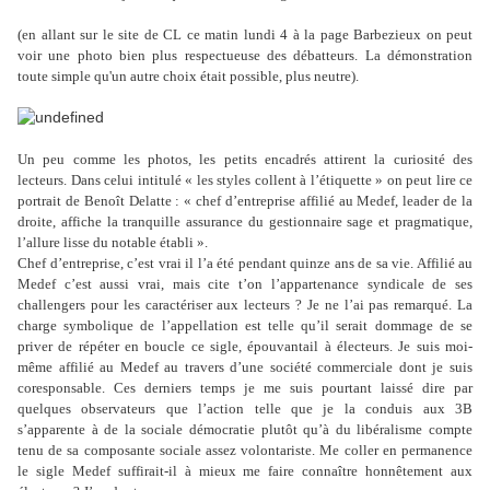
(en allant sur le site de CL ce matin lundi 4 à la page Barbezieux on peut
voir une photo bien plus respectueuse des débatteurs. La démonstration
toute simple qu'un autre choix était possible, plus neutre).
Un peu comme les photos, les petits encadrés attirent la curiosité des
lecteurs. Dans celui intitulé « les styles collent à l’étiquette » on peut lire ce
portrait de Benoît Delatte : « chef d’entreprise affilié au Medef, leader de la
droite, affiche la tranquille assurance du gestionnaire sage et pragmatique,
l’allure lisse du notable établi ».
Chef d’entreprise, c’est vrai il l’a été pendant quinze ans de sa vie. Affilié au
Medef c’est aussi vrai, mais cite t’on l’appartenance syndicale de ses
challengers pour les caractériser aux lecteurs ? Je ne l’ai pas remarqué. La
charge symbolique de l’appellation est telle qu’il serait dommage de se
priver de répéter en boucle ce sigle, épouvantail à électeurs. Je suis moi-
même affilié au Medef au travers d’une société commerciale dont je suis
coresponsable. Ces derniers temps je me suis pourtant laissé dire par
quelques observateurs que l’action telle que je la conduis aux 3B
s’apparente à de la sociale démocratie plutôt qu’à du libéralisme compte
tenu de sa composante sociale assez volontariste. Me coller en permanence
le sigle Medef suffirait-il à mieux me faire connaître honnêtement aux