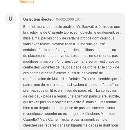
Répondre
U
Un lecteur électeur
04/02/2008 10:44
En effet, merci pour cette analyse Mr. Sauvaitre. Je trouve que
la crédibilité de Charente Libre, son objectivité également, est
mise à mal par les choix de certains propos dont ceux que
vous avez relevé. Notable lisse !! Je me suis gaussé...
certains détails sont étranges... des positions de photos, ou
de placement de patronymes. Les photos ne sont certes pas
modifiées, mais bien "choisies". Le maire sortant est placé au
centre des vignettes de haut de page de droite. Et le choix de
ces photos d'identité atteste aussi d'une volonté de
représentation de Mallard et Delatte. En outre il semble que le
patronyme du maire sortant est systématiquement "placé": en
premier, sous un titre, en milieu de page, etc... La confection
de ces deux pages a requis une attention particulière, subtile,
qui n'avait pas pour objectif l'objectivité, mais qui ressemble
bien à un déguisement de prise de position cachée... vous
revendiquez apporter un éclairage aux électeurs Monsieur
Caurette? Mais CL ne m'éclaire pas vraiment, semble
chercher ses reperes dans un bipartisme dépassé dont nous