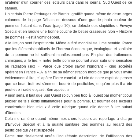
m’alerter d’un courrier des lecteurs paru dans le journal Sud Ouest de ce
samedi.
Un certain Pierre Pedaugez de Biarritz, gratifié quand même de deux larges
colonnes de la page Débats en dessous d’une grande photo couleur de
pommes flottant dans l’eau (page 10), se délecte des stupidités d’Envoyé
Spécial et en rajoute une bonne couche de bêtise crasseuse. Son « Histoire
de pommes » est à vomir debout.
A le lire, on sent l’esprit tordu. Même altéré mondialiste il me semble. Parce
que les éléments habituels de l’horreur économique, écologique et sanitaire
de la pomme ne lui suffisent manifestement pas. En plus des traitements
chimiques, à le lire, « notre belle pomme pourrait avoir subi une ionisation
ou radiation (sic) ». Parce que croit-il savoir l’ignorant « cinq sociétés
opèrent en France ». A la fin de sa démonstration morbide que je vous invite
évidemment à lire, ct’ apôtre Pierre conclut : « Loin de notre esprit de penser
que ce beau fruit est sûrement bourré de pesticides, et qu’en plus il a été
peut-être irradié et gazé. Bon appétit. »
A mon sens, il faut que Sud Ouest soit un peu trop à l’ouest par moment pour
publier de tels écrits diffamatoires pour la pomme. Et bourrier des lecteurs
conviendrait bien mieux à cette rubrique quand elle donne à lire autant
d’âneries.
Cela me ramène quand même mes chers lecteurs au reportage à charge
d’Envoyé Spécial et à la qualité sanitaire des pommes au regard des
pesticides qui y est suspectée.
Parce que finalement après l’inquiétante description de l’utilisation des