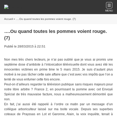
MENU
Accueil
» ….Ou quand toutes les pommes voient rouge. (7)
….Ou quand toutes les pommes voient rouge.
(7)
Publié le 28/03/2015 à 22:51
Non mes très chers lecteurs, je n’ai pas oublié que je vous ai promis une
septième dose d’antidote à l’intoxication télévisuelle dont vous avez été les
innocentes victimes en prime time le 5 mars 2015. Je suis d’autant plus
motivé à ne pas lâcher cette sale affaire que c’est avec vos impôts que l’on a
tenté de vous enfumer cette fois encore.
Peut-on d’ailleurs regarder la télévision publique sans risques majeurs pour
notre libre arbitre ? France 2, en pourrissant la pomme avec cet Envoyé
Spécial de très mauvaise facture, nous a malheureusement démontré que
non.
En fait, j’ai aussi été rappelé à l’ordre ce matin par un message d’un
collègue arboriculteur laissé sur ma boite vocale. Depuis ses superbes
coteaux de Prayssas en Lot et Garonne, Alain, la voix inquiète, tenait à