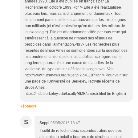
années 1990. Elle a été publiée en français par La
Recherche en octobre 1999. <br /> Elle a été réactualisée
plusieurs fois, mais sans changement fondamentaux. Tout
simplement parce qu'elle est approuvée par les toxicologues
non militants (et n'est contestée qu'en dehors des milieux de
la toxicologie). Elle est abondamment citée par tous ceux qui
s'intéressent à la question de l'impact des résidus de
pesticides dans l'alimentation.<br /> Les recherches plus
récentes de Bruce Ames se sont orientées sur la question des
micronutriments, dont, selon lui, la déficience légère sur le
long terme pourrait être une cause de maladies de la
vieillesse, du type cancer, déficiences cognitives. Voir
http://www.nutranews.org/sujet.pl?id=1107<br /> Pour voir, sur
une page de l'Université de Berkeley, l'activité récente de
Bruce Ames :
https://mcb.berkeley.edu/faculty/BMB/amesb.html (in English)
Répondre
S
Seppi
05/05/2015 18:47
Il suffit de réfléchir deux secondes : alors que des
aliments du bétail « bourrés » de glyphosate sont