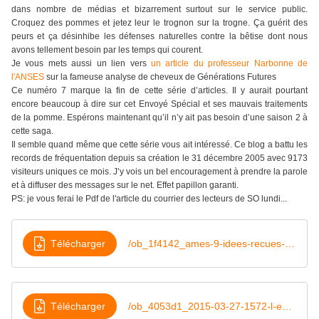
dans nombre de médias et bizarrement surtout sur le service public.
Croquez des pommes et jetez leur le trognon sur la trogne. Ça guérit des
peurs et ça désinhibe les défenses naturelles contre la bêtise dont nous
avons tellement besoin par les temps qui courent.
Je vous mets
aussi un lien vers
un article du professeur Narbonne de
l'ANSES
sur la fameuse analyse de cheveux de Générations Futures
Ce numéro 7 marque la fin de cette série d’articles. Il y aurait pourtant
encore beaucoup à dire sur cet Envoyé Spécial et ses mauvais traitements
de la pomme. Espérons maintenant qu’il n’y ait pas besoin d’une saison 2 à
cette saga.
Il semble quand même que cette série vous ait intéressé. Ce blog a battu les
records de fréquentation depuis sa création le 31 décembre 2005 avec 9173
visiteurs uniques ce mois. J’y vois un bel encouragement à prendre la parole
et à diffuser des messages sur le net. Effet papillon garanti.
PS: je vous ferai le Pdf de l'article du courrier des lecteurs de SO lundi...
Télécharger
/ob_1f4142_ames-9-idees-recues-passees-au-crib
Télécharger
/ob_4053d1_2015-03-27-1572-l-espoir