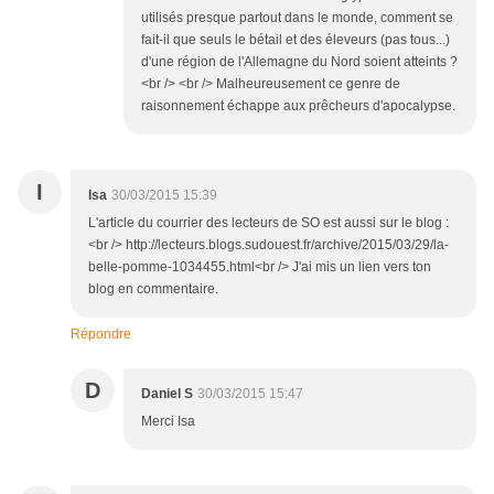
utilisés presque partout dans le monde, comment se
fait-il que seuls le bétail et des éleveurs (pas tous...)
d'une région de l'Allemagne du Nord soient atteints ?
<br /> <br /> Malheureusement ce genre de
raisonnement échappe aux prêcheurs d'apocalypse.
I
Isa
30/03/2015 15:39
L'article du courrier des lecteurs de SO est aussi sur le blog :
<br /> http://lecteurs.blogs.sudouest.fr/archive/2015/03/29/la-
belle-pomme-1034455.html<br /> J'ai mis un lien vers ton
blog en commentaire.
Répondre
D
Daniel S
30/03/2015 15:47
Merci Isa