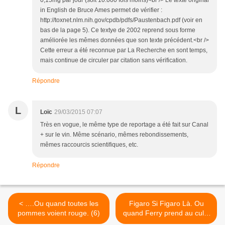
0,15mg par jour (soit 10.000 fois moins)<br /> Le texte original
in English de Bruce Ames permet de vérifier :
http://toxnet.nlm.nih.gov/cpdb/pdfs/Paustenbach.pdf (voir en
bas de la page 5). Ce textye de 2002 reprend sous forme
améliorée les mêmes données que son texte précédent.<br />
Cette erreur a été reconnue par La Recherche en sont temps,
mais continue de circuler par citation sans vérification.
Répondre
L
Loïc
29/03/2015 07:07
Très en vogue, le même type de reportage a été fait sur Canal
+ sur le vin. Même scénario, mêmes rebondissements,
mêmes raccourcis scientifiques, etc.
Répondre
< ….Ou quand toutes les
Figaro Si Figaro Là. Ou
pommes voient rouge. (6)
quand Ferry prend au culot
Hulot d’assaut. >