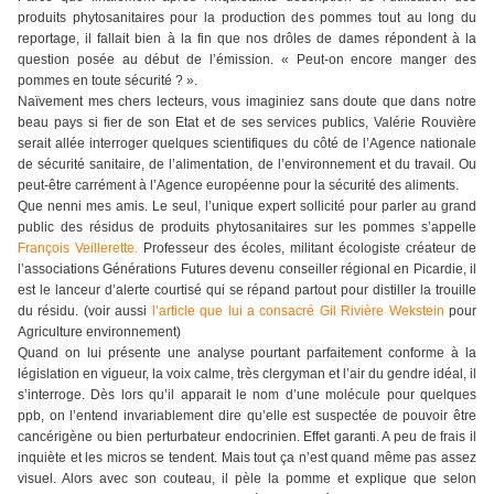
produits phytosanitaires pour la production des pommes tout au long du
reportage, il fallait bien à la fin que nos drôles de dames répondent à la
question posée au début de l’émission. « Peut-on encore manger des
pommes en toute sécurité ? ».
Naïvement mes chers lecteurs, vous imaginiez sans doute que dans notre
beau pays si fier de son Etat et de ses services publics, Valérie Rouvière
serait allée interroger quelques scientifiques du côté de l’Agence nationale
de sécurité sanitaire, de l’alimentation, de l’environnement et du travail. Ou
peut-être carrément à l’Agence européenne pour la sécurité des aliments.
Que nenni mes amis. Le seul, l’unique expert sollicité pour parler au grand
public des résidus de produits phytosanitaires sur les pommes s’appelle
François Veillerette.
Professeur des écoles, militant écologiste créateur de
l’associations Générations Futures devenu conseiller régional en Picardie, il
est le lanceur d’alerte courtisé qui se répand partout pour distiller la trouille
du résidu. (voir aussi
l’article que lui a consacré Gil Rivière Wekstein
pour
Agriculture environnement)
Quand on lui présente une analyse pourtant parfaitement conforme à la
législation en vigueur, la voix calme, très clergyman et l’air du gendre idéal, il
s’interroge. Dès lors qu’il apparait le nom d’une molécule pour quelques
ppb, on l’entend invariablement dire qu’elle est suspectée de pouvoir être
cancérigène ou bien perturbateur endocrinien. Effet garanti. A peu de frais il
inquiète et les micros se tendent. Mais tout ça n’est quand même pas assez
visuel. Alors avec son couteau, il pèle la pomme et explique que selon