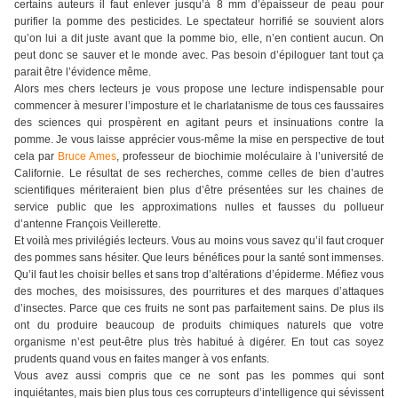
certains auteurs il faut enlever jusqu’à 8 mm d’épaisseur de peau pour
purifier la pomme des pesticides. Le spectateur horrifié se souvient alors
qu’on lui a dit juste avant que la pomme bio, elle, n’en contient aucun. On
peut donc se sauver et le monde avec. Pas besoin d’épiloguer tant tout ça
parait être l’évidence même.
Alors mes chers lecteurs je vous propose une lecture indispensable pour
commencer à mesurer l’imposture et le charlatanisme de tous ces faussaires
des sciences qui prospèrent en agitant peurs et insinuations contre la
pomme. Je vous laisse apprécier vous-même la mise en perspective de tout
cela par
Bruce Ames
, professeur de biochimie moléculaire à l’université de
Californie. Le résultat de ses recherches, comme celles de bien d’autres
scientifiques mériteraient bien plus d’être présentées sur les chaines de
service public que les approximations nulles et fausses du pollueur
d’antenne
François Veillerette.
Et voilà mes privilégiés lecteurs. Vous au moins vous savez qu’il faut croquer
des pommes sans hésiter. Que leurs bénéfices pour la santé sont immenses.
Qu’il faut les choisir belles et sans trop d’altérations d’épiderme. Méfiez vous
des moches, des moisissures, des pourritures et des marques d’attaques
d’insectes. Parce que ces fruits ne sont pas parfaitement sains. De plus ils
ont du produire beaucoup de produits chimiques naturels que votre
organisme n’est peut-être plus très habitué à digérer. En tout cas soyez
prudents quand vous en faites manger à vos enfants.
Vous avez aussi compris que ce ne sont pas les pommes qui sont
inquiétantes, mais bien plus tous ces corrupteurs d’intelligence qui sévissent