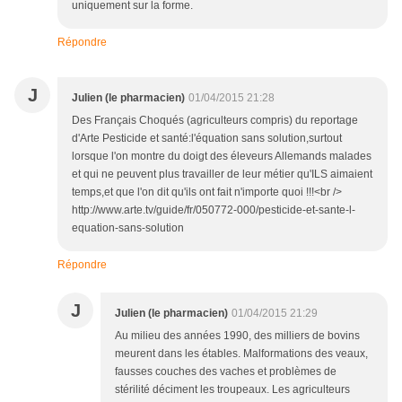
uniquement sur la forme.
Répondre
J
Julien (le pharmacien)
01/04/2015 21:28
Des Français Choqués (agriculteurs compris) du reportage
d'Arte Pesticide et santé:l'équation sans solution,surtout
lorsque l'on montre du doigt des éleveurs Allemands malades
et qui ne peuvent plus travailler de leur métier qu'ILS aimaient
temps,et que l'on dit qu'ils ont fait n'importe quoi !!!<br />
http://www.arte.tv/guide/fr/050772-000/pesticide-et-sante-l-
equation-sans-solution
Répondre
J
Julien (le pharmacien)
01/04/2015 21:29
Au milieu des années 1990, des milliers de bovins
meurent dans les étables. Malformations des veaux,
fausses couches des vaches et problèmes de
stérilité déciment les troupeaux. Les agriculteurs