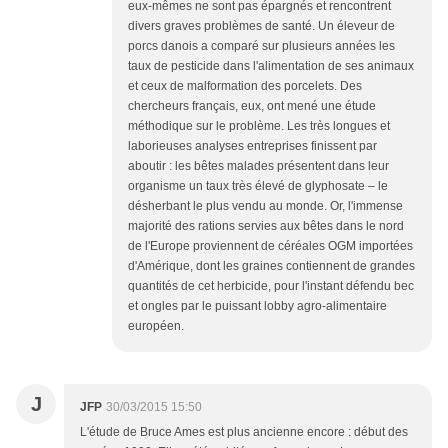
eux-mêmes ne sont pas épargnés et rencontrent
divers graves problèmes de santé. Un éleveur de
porcs danois a comparé sur plusieurs années les
taux de pesticide dans l'alimentation de ses animaux
et ceux de malformation des porcelets. Des
chercheurs français, eux, ont mené une étude
méthodique sur le problème. Les très longues et
laborieuses analyses entreprises finissent par
aboutir : les bêtes malades présentent dans leur
organisme un taux très élevé de glyphosate – le
désherbant le plus vendu au monde. Or, l'immense
majorité des rations servies aux bêtes dans le nord
de l'Europe proviennent de céréales OGM importées
d'Amérique, dont les graines contiennent de grandes
quantités de cet herbicide, pour l'instant défendu bec
et ongles par le puissant lobby agro-alimentaire
européen.
J
JFP
30/03/2015 15:50
L'étude de Bruce Ames est plus ancienne encore : début des