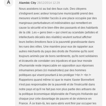
A
Alambic City
28/12/2014 12:29
Nous assistons ici au bal des faux culs. Des citoyens
s'indignent avec ardeur lorsqu'une municipalité prend des
mesures visant à limiter l'accès à une place occupée par des
marginaux perturbateurs et indésirables qui remettent en
cause la sécurité et le bien-être des passants et des habitants
de la cité. Les « gens bien » qui crient au scandale (artistes et
intellectuels décalés des réalités) veulent surtout afficher
leurs belles émotions face à la pauvreté grandissante dans
les rues des villes. Une manière pour eux de rappeler aux
autres méchants du pays des droits de l'homme qu'ils sont
toujours animés par de bons sentiments, qu'ils sont solidaires
et écœurés de constater ces injustices et que leur morale
d'humaniste reste impeccable en opposition aux réponses
inhumaines prises (ici maladroites) par des hommes
politiques qui visent pourtant à les protéger !<br /> <br />
Rappelons quand même ici que le maire Xavier Bonnefont
n'est pas responsable de la pauvreté et de l'insécurité dans
notre pays et qu'il ne fait pas non plus partie des artisans de
la politique économique déplorable de François Hollande qui
chaque jour crée davantage de pauvre et de violence en
France. À ce train-là, les sans-abris vont finir par occuper les