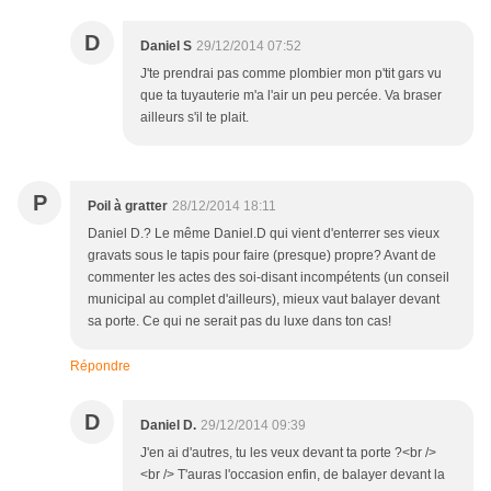
D
Daniel S
29/12/2014 07:52
J'te prendrai pas comme plombier mon p'tit gars vu
que ta tuyauterie m'a l'air un peu percée. Va braser
ailleurs s'il te plait.
P
Poil à gratter
28/12/2014 18:11
Daniel D.? Le même Daniel.D qui vient d'enterrer ses vieux
gravats sous le tapis pour faire (presque) propre? Avant de
commenter les actes des soi-disant incompétents (un conseil
municipal au complet d'ailleurs), mieux vaut balayer devant
sa porte. Ce qui ne serait pas du luxe dans ton cas!
Répondre
D
Daniel D.
29/12/2014 09:39
J'en ai d'autres, tu les veux devant ta porte ?<br />
<br /> T'auras l'occasion enfin, de balayer devant la