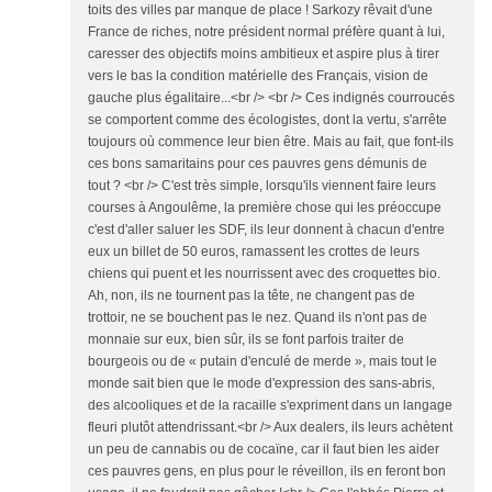
toits des villes par manque de place ! Sarkozy rêvait d'une
France de riches, notre président normal préfère quant à lui,
caresser des objectifs moins ambitieux et aspire plus à tirer
vers le bas la condition matérielle des Français, vision de
gauche plus égalitaire...<br /> <br /> Ces indignés courroucés
se comportent comme des écologistes, dont la vertu, s'arrête
toujours où commence leur bien être. Mais au fait, que font-ils
ces bons samaritains pour ces pauvres gens démunis de
tout ? <br /> C'est très simple, lorsqu'ils viennent faire leurs
courses à Angoulême, la première chose qui les préoccupe
c'est d'aller saluer les SDF, ils leur donnent à chacun d'entre
eux un billet de 50 euros, ramassent les crottes de leurs
chiens qui puent et les nourrissent avec des croquettes bio.
Ah, non, ils ne tournent pas la tête, ne changent pas de
trottoir, ne se bouchent pas le nez. Quand ils n'ont pas de
monnaie sur eux, bien sûr, ils se font parfois traiter de
bourgeois ou de « putain d'enculé de merde », mais tout le
monde sait bien que le mode d'expression des sans-abris,
des alcooliques et de la racaille s'expriment dans un langage
fleuri plutôt attendrissant.<br /> Aux dealers, ils leurs achètent
un peu de cannabis ou de cocaïne, car il faut bien les aider
ces pauvres gens, en plus pour le réveillon, ils en feront bon