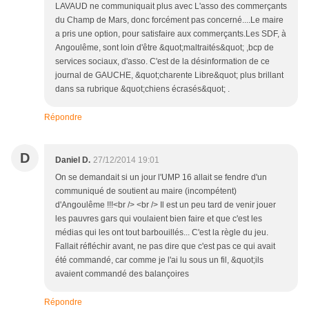
LAVAUD ne communiquait plus avec L'asso des commerçants
du Champ de Mars, donc forcément pas concerné....Le maire
a pris une option, pour satisfaire aux commerçants.Les SDF, à
Angoulême, sont loin d'être &quot;maltraités&quot; ,bcp de
services sociaux, d'asso. C'est de la désinformation de ce
journal de GAUCHE, &quot;charente Libre&quot; plus brillant
dans sa rubrique &quot;chiens écrasés&quot; .
Répondre
D
Daniel D.
27/12/2014 19:01
On se demandait si un jour l'UMP 16 allait se fendre d'un
communiqué de soutient au maire (incompétent)
d'Angoulême !!!<br /> <br /> Il est un peu tard de venir jouer
les pauvres gars qui voulaient bien faire et que c'est les
médias qui les ont tout barbouillés... C'est la règle du jeu.
Fallait réfléchir avant, ne pas dire que c'est pas ce qui avait
été commandé, car comme je l'ai lu sous un fil, &quot;ils
avaient commandé des balançoires
Répondre