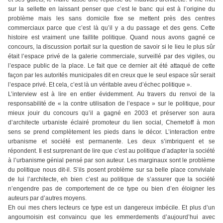
sur la sellette en laissant penser que c’est le banc qui est à l’origine du
problème mais les sans domicile fixe se mettent près des centres
commerciaux parce que c’est là qu’il y a du passage et des gens. Cette
histoire est vraiment une faillite politique. Quand nous avons gagné ce
concours, la discussion portait sur la question de savoir si le lieu le plus sûr
était l’espace privé de la galerie commerciale, surveillé par des vigiles, ou
l’espace public de la place. Le fait que ce dernier ait été attaqué de cette
façon par les autorités municipales dit en creux que le seul espace sûr serait
l’espace privé. Et cela, c’est là un véritable aveu d’échec politique ».
L’interview est à lire en entier évidemment. Au travers du renvoi de la
responsabilité de « la contre utilisation de l’espace » sur le politique, pour
mieux jouir du concours qu’il a gagné en 2003 et préserver son aura
d’architecte urbaniste éclairé promoteur du lien social, Chemetoff à mon
sens se prend complètement les pieds dans le décor. L’interaction entre
urbanisme et société est permanente. Les deux s’imbriquent et se
répondent. Il est surprenant de lire que c’est au politique d’adapter la société
à l’urbanisme génial pensé par son auteur. Les marginaux sont le problème
du politique nous dit-il. S’ils posent problème sur sa belle place conviviale
de lui l’architecte, eh bien c’est au politique de s’assurer que la société
n’engendre pas de comportement de ce type ou bien d’en éloigner les
auteurs par d’autres moyens.
Eh oui mes chers lecteurs ce type est un dangereux imbécile. Et plus d’un
angoumoisin est convaincu que les emmerdements d’aujourd’hui avec