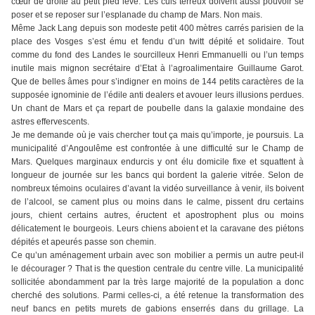
cœur de droite au petit pied levé. Les culs terreux doivent aussi pouvoir se
poser et se reposer sur l’esplanade du champ de Mars. Non mais.
Même Jack Lang depuis son modeste petit 400 mètres carrés parisien de la
place des Vosges s’est ému et fendu d’un twitt dépité et solidaire. Tout
comme du fond des Landes le sourcilleux Henri Emmanuelli ou l’un temps
inutile mais mignon secrétaire d’Etat à l’agroalimentaire Guillaume Garot.
Que de belles âmes pour s’indigner en moins de 144 petits caractères de la
supposée ignominie de l’édile anti dealers et avouer leurs illusions perdues.
Un chant de Mars et ça repart de poubelle dans la galaxie mondaine des
astres effervescents.
Je me demande où je vais chercher tout ça mais qu’importe, je poursuis. La
municipalité d’Angoulême est confrontée à une difficulté sur le Champ de
Mars. Quelques marginaux endurcis y ont élu domicile fixe et squattent à
longueur de journée sur les bancs qui bordent la galerie vitrée. Selon de
nombreux témoins oculaires d’avant la vidéo surveillance à venir, ils boivent
de l’alcool, se cament plus ou moins dans le calme, pissent dru certains
jours, chient certains autres, éructent et apostrophent plus ou moins
délicatement le bourgeois. Leurs chiens aboient et la caravane des piétons
dépités et apeurés passe son chemin.
Ce qu’un aménagement urbain avec son mobilier a permis un autre peut-il
le décourager ? That is the question centrale du centre ville. La municipalité
sollicitée abondamment par la très large majorité de la population a donc
cherché des solutions. Parmi celles-ci, a été retenue la transformation des
neuf bancs en petits murets de gabions enserrés dans du grillage. La