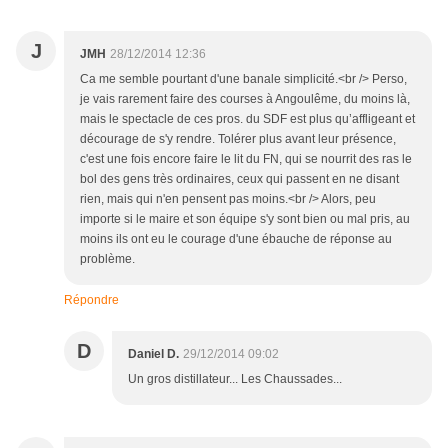
J
JMH
28/12/2014 12:36
Ca me semble pourtant d'une banale simplicité.<br /> Perso,
je vais rarement faire des courses à Angoulême, du moins là,
mais le spectacle de ces pros. du SDF est plus qu’affligeant et
décourage de s'y rendre. Tolérer plus avant leur présence,
c'est une fois encore faire le lit du FN, qui se nourrit des ras le
bol des gens très ordinaires, ceux qui passent en ne disant
rien, mais qui n'en pensent pas moins.<br /> Alors, peu
importe si le maire et son équipe s'y sont bien ou mal pris, au
moins ils ont eu le courage d'une ébauche de réponse au
problème.
Répondre
D
Daniel D.
29/12/2014 09:02
Un gros distillateur... Les Chaussades...