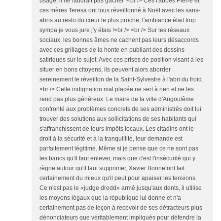
usage, il ne faudrait pas gâcher !<br /> Ces l'abbés Pierre et
ces mères Teresa ont tous réveillonné à Noël avec les sans-
abris au resto du cœur le plus proche, l'ambiance était trop
sympa je vous jure j'y étais !<br /> <br /> Sur les réseaux
sociaux, les bonnes âmes ne cachent pas leurs désaccords
avec ces grillages de la honte en publiant des dessins
satiriques sur le sujet. Avec ces prises de position visant à les
situer en bons citoyens, ils peuvent alors aborder
sereinement le réveillon de la Saint-Sylvestre à l'abri du froid.
<br /> Cette indignation mal placée ne sert à rien et ne les
rend pas plus généreux. Le maire de la ville d'Angoulême
confronté aux problèmes concrets de ses administrés doit lui
trouver des solutions aux sollicitations de ses habitants qui
s'affranchissent de leurs impôts locaux. Les citadins ont le
droit à la sécurité et à la tranquillité, leur demande est
parfaitement légitime. Même si je pense que ce ne sont pas
les bancs qu'il faut enlever, mais que c'est l'insécurité qui y
règne autour qu'il faut supprimer, Xavier Bonnefont fait
certainement du mieux qu'il peut pour apaiser les tensions.
Ce n'est pas le «judge dredd» armé jusqu'aux dents, il utilise
les moyens légaux que la république lui donne et n'a
certainement pas de leçon à recevoir de ses détracteurs plus
dénonciateurs que véritablement impliqués pour défendre la