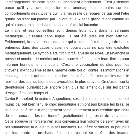
l’aménagement de cette place lui incombent grandement. C’est justement
parce qu’il y a une impulsion des aménagements urbains sur les
comportements des citoyens qu’il y a nécessité de réparer ce qui peut l’être
quand on s’est fait planter par un orgueilleux sans grand talent comme lui
qui n’a pas bien compris la responsabilité qui lui incombe.
Le maire et ses conseillers sont depuis trois jours dans la seringue
médiatique. Et l’enfer dans lequel ils ont été jetés est bien artificiel.
Evidemment, la maladresse coupable qui a conduit à cette image de bancs
enfermés dans des cages d’acier ne pouvait pas ne pas être exploitée
médiatiquement. Le symbole était trop fort à la veille de Noël. En revanche la
presse et nombre de médias ont une nouvelle fois montré leurs limites pour
informer honnêtement le public. C’est une vaccination de plus pour les
citoyens, d’Angoulême et de Charente cette fois-ci, contre les informations et
les images chocs qui mentent trop facilement, à des fins mercantiles dans le
meilleur des cas, ou bien moins avouables le plus souvent. On s’assoit sur la
déontologie journalistique encore bien plus facilement que sur les bancs
d’Angoulême ces temps-ci.
Xavier Bonnefont, le maire d’Angoulême, ses adjoints comme tout le conseil
municipal ont bien tenu le choc médiatique et n’ont pas baissé les bras. Je
sais la qualité de leur engagement social, autrement plus crédible que celui
de tous ceux qui les ont inondés gratuitement d’injures et de sarcasmes.
Cette épreuve renforcera j’en suis convaincu leur volonté de servir avec un
bel humanisme la ville et tous ses habitants. Peut-être seront-ils un peu plus
sur leur garde la prochaine fois qu’ils verront se profiler des images