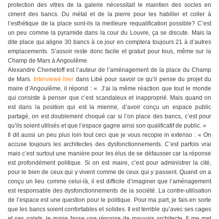
protection des vitres de la galerie nécessitait le maintien des socles en
ciment des bancs. Du métal et de la pierre pour les habiller et coller à
l’esthétique de la place sont-ils la meilleure requalification possible? C’est
un peu comme la pyramide dans la cour du Louvre, ça se discute. Mais la
dite place qui aligne 30 bancs à ce jour en comptera toujours 21 à d’autres
emplacements. S’assoir reste donc facile et gratuit pour tous, même sur la
Champ de Mars à Angoulême.
Alexandre Chemetoff est l’auteur de l’aménagement de la place du Champ
de Mars.
Interviewé hier
dans Libé pour savoir ce qu’il pense du projet du
maire d’Angoulême, il répond : « J’ai la même réaction que tout le monde
qui consiste à penser que c’est scandaleux et inapproprié. Mais quand on
est dans la position qui est la mienne, d’avoir conçu un espace public
partagé, on est doublement choqué car si l’on place des bancs, c’est pour
qu’ils soient utilisés et que l’espace gagne ainsi son qualificatif de public. »
Il dit aussi un peu plus loin tout ceci que je vous recopie in extenso : « On
accuse toujours les architectes des dysfonctionnements. C’est parfois vrai
mais c’est surtout une manière pour les élus de se défausser car la réponse
est profondément politique. Si on est maire, c’est pour administrer la cité,
pour le bien de ceux qui y vivent comme de ceux qui y passent. Quand on a
conçu un lieu comme celui-là, il est difficile d’imaginer que l’aménagement
est responsable des dysfonctionnements de la société. La contre-utilisation
de l’espace est une question pour le politique. Pour ma part, je fais en sorte
que les bancs soient confortables et solides. Il est terrible qu’avec ses cages
et ses galets, le maire fasse une réponse de mauvais architecte. Il me met