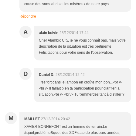
cause des sans-abris et les miséreux de notre pays.
Répondre
A
alain boivin
28/12/2014 17:44
Cher Alambic City, je ne vous connaît pas, mais votre
description de la situation est très pertinente.
Félicitations pour votre sens de l'observation.
D
Daniel D.
28/12/2014 12:42
T'es fort dans le jambon en croûte mon bon...<br />
<br /> Il fallait bien ta participation pour clarifier la
situation.<br /> <br /> Tu t'emmerdes tant à distiller ?
M
MAILLET
27/12/2014 20:42
XAVIER BONNEFONT est un homme de terrain.Le
&quot;problème&quot; des SDF date de plusieurs années,