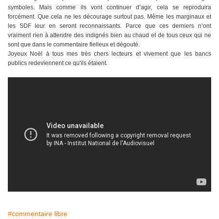
symboles. Mais comme ils vont continuer d’agir, cela se reproduira
forcément. Que cela ne les décourage surtout pas. Même les marginaux et
les SDF leur en seront reconnaissants. Parce que ces derniers n’ont
vraiment rien à attendre des indignés bien au chaud et de tous ceux qui ne
sont que dans le commentaire fielleux et dégouté.
Joyeux Noël à tous mes très chers lecteurs et vivement que les bancs
publics redeviennent ce qu'ils étaient.
#commentaire libre