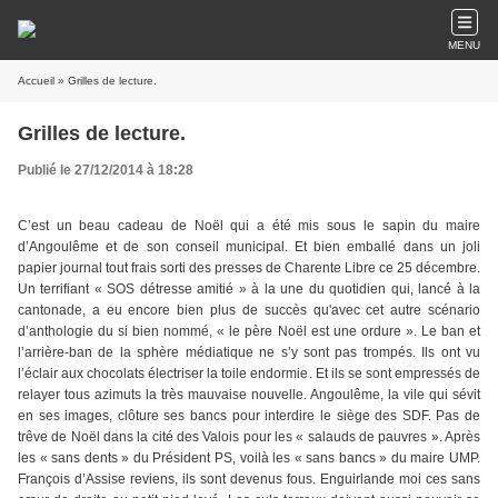
MENU
Accueil
» Grilles de lecture.
Grilles de lecture.
Publié le 27/12/2014 à 18:28
C’est un beau cadeau de Noël qui a été mis sous le sapin du maire
d’Angoulême et de son conseil municipal. Et bien emballé dans un joli
papier journal tout frais sorti des presses de Charente Libre ce 25 décembre.
Un terrifiant « SOS détresse amitié » à la une du quotidien qui, lancé à la
cantonade, a eu encore bien plus de succès qu'avec cet autre scénario
d’anthologie du si bien nommé, « le père Noël est une ordure ». Le ban et
l’arrière-ban de la sphère médiatique ne s’y sont pas trompés. Ils ont vu
l’éclair aux chocolats électriser la toile endormie. Et ils se sont empressés de
relayer tous azimuts la très mauvaise nouvelle. Angoulême, la vile qui sévit
en ses images, clôture ses bancs pour interdire le siège des SDF. Pas de
trêve de Noël dans la cité des Valois pour les « salauds de pauvres ». Après
les « sans dents » du Président PS, voilà les « sans bancs » du maire UMP.
François d’Assise reviens, ils sont devenus fous. Enguirlande moi ces sans