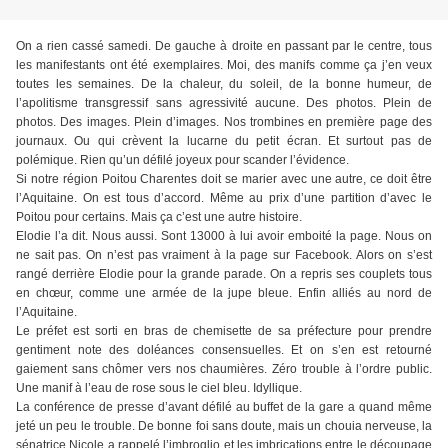
On a rien cassé samedi. De gauche à droite en passant par le centre, tous
les manifestants ont été exemplaires. Moi, des manifs comme ça j’en veux
toutes les semaines. De la chaleur, du soleil, de la bonne humeur, de
l’apolitisme transgressif sans agressivité aucune. Des photos. Plein de
photos. Des images. Plein d’images. Nos trombines en première page des
journaux. Ou qui crèvent la lucarne du petit écran. Et surtout pas de
polémique. Rien qu’un défilé joyeux pour scander l’évidence.
Si notre région Poitou Charentes doit se marier avec une autre, ce doit être
l’Aquitaine. On est tous d’accord. Même au prix d’une partition d’avec le
Poitou pour certains. Mais ça c’est une autre histoire.
Elodie l’a dit. Nous aussi. Sont 13000 à lui avoir emboité la page. Nous on
ne sait pas. On n’est pas vraiment à la page sur Facebook. Alors on s’est
rangé derrière Elodie pour la grande parade. On a repris ses couplets tous
en chœur, comme une armée de la jupe bleue. Enfin alliés au nord de
l’Aquitaine.
Le préfet est sorti en bras de chemisette de sa préfecture pour prendre
gentiment note des doléances consensuelles. Et on s’en est retourné
gaiement sans chômer vers nos chaumières. Zéro trouble à l’ordre public.
Une manif à l’eau de rose sous le ciel bleu. Idyllique.
La conférence de presse d’avant défilé au buffet de la gare a quand même
jeté un peu le trouble. De bonne foi sans doute, mais un chouia nerveuse, la
sénatrice Nicole a rappelé l’imbroglio et les imbrications entre le découpage