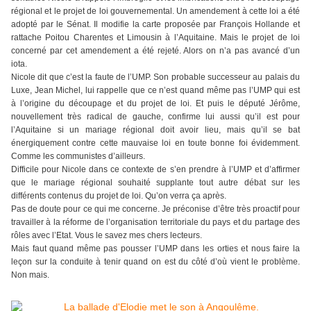
régional et le projet de loi gouvernemental. Un amendement à cette loi a été
adopté par le Sénat. Il modifie la carte proposée par François Hollande et
rattache Poitou Charentes et Limousin à l’Aquitaine. Mais le projet de loi
concerné par cet amendement a été rejeté. Alors on n’a pas avancé d’un
iota.
Nicole dit que c’est la faute de l’UMP. Son probable successeur au palais du
Luxe, Jean Michel, lui rappelle que ce n’est quand même pas l’UMP qui est
à l’origine du découpage et du projet de loi. Et puis le député Jérôme,
nouvellement très radical de gauche, confirme lui aussi qu’il est pour
l’Aquitaine si un mariage régional doit avoir lieu, mais qu’il se bat
énergiquement contre cette mauvaise loi en toute bonne foi évidemment.
Comme les communistes d’ailleurs.
Difficile pour Nicole dans ce contexte de s’en prendre à l’UMP et d’affirmer
que le mariage régional souhaité supplante tout autre débat sur les
différents contenus du projet de loi. Qu’on verra ça après.
Pas de doute pour ce qui me concerne. Je préconise d’être très proactif pour
travailler à la réforme de l’organisation territoriale du pays et du partage des
rôles avec l’Etat. Vous le savez mes chers lecteurs.
Mais faut quand même pas pousser l’UMP dans les orties et nous faire la
leçon sur la conduite à tenir quand on est du côté d’où vient le problème.
Non mais.