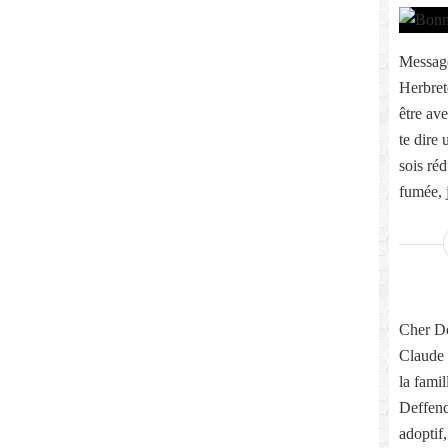
Message
Herbret
être ave
te dire
sois réd
fumée, j
Cher Dé
Claude 
la fami
Deffend
adoptif