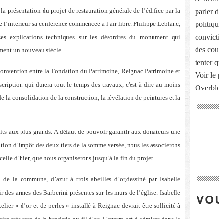
 la présentation du projet de restauration générale de l’édifice par la
parler 
’intérieur sa conférence commencée à l’air libre. Philippe Leblanc,
politiq
convict
r ses explications techniques sur les désordres du monument qui
des cou
ement un nouveau siècle.
tenter 
convention entre la Fondation du Patrimoine, Reignac Patrimoine et
Voir le 
iption qui durera tout le temps des travaux, c'est-à-dire au moins
Overbl
e la consolidation de la construction, la révélation de peintures et la
tits aux plus grands. A défaut de pouvoir garantir aux donateurs une
ution d’impôt des deux tiers de la somme versée, nous les associerons
elle d’hier, que nous organiserons jusqu’à la fin du projet.
n de la commune, d’azur à trois abeilles d’or,
dessiné par Isabelle
es armes des Barberini présentes sur les murs de l’église. Isabelle
VOU
lier « d’or et de perles » installé à Reignac devrait être sollicité à
ire très rare de la broderie au fil d’or. L’œuvre est à admirer dans la