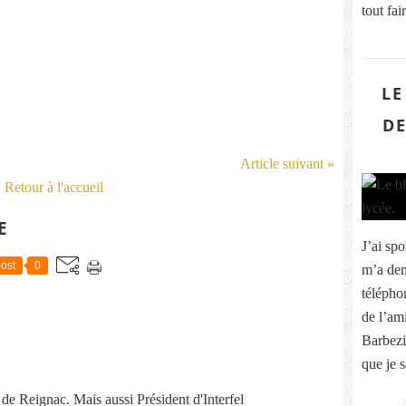
tout fa
LE
DE
Article suivant »
Retour à l'accueil
E
J’ai sp
ost
0
m’a dem
télépho
de l’am
Barbezi
que je s
re de Reignac. Mais aussi Président d'Interfel