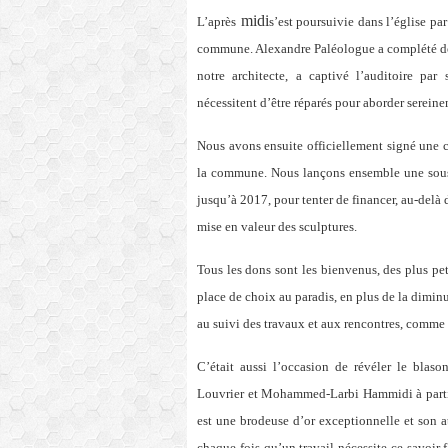
midi
L’après
s’est poursuivie dans l’église par
commune. Alexandre Paléologue a complété de l
notre architecte, a captivé l’auditoire pa
nécessitent d’être réparés pour aborder serein
Nous avons ensuite officiellement signé une 
la commune. Nous lançons ensemble une souscr
jusqu’à 2017, pour tenter de financer, au-delà d
mise en valeur des sculptures.
Tous les dons sont les bienvenus, des plus pe
place de choix au paradis, en plus de la dimin
au suivi des travaux et aux rencontres, comme c
C’était aussi l’occasion de révéler le blaso
Louvrier et Mohammed-Larbi Hammidi à partir d
est une brodeuse d’or exceptionnelle et son ate
chaque fois qu’un travail nécessite ce savoir fa