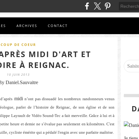
GES
ARCHIVES
CONTACT
COUP DE COEUR
APRÈS MIDI D'ART ET
OIRE À REIGNAC.
10 JUIN 2013
By Daniel.Sauvaitre
midi
 d’après
n’ont pas dissuadé les nombreux randonneurs venus
D
éologue, parler de l’histoire de Reignac, de son église et de son
ilippe Layrault de Vidéo Sound-Tec a fait merveille. Grâce à lui et à
etite heure et demie ne s’évalue pas seulement en kilomètres. C'est
lle, cycliste émérite qui a pédalé l'engin avec une parfaite maîtrise.
Je tien