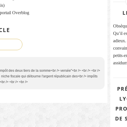
is)
L
 portail Overblog
Obsèqu
CLE
Qu’il e
adieux. 
convain
petits-
assidum
’impôt des deux tiers de la somme<br /> versée"<br /> <br /> <br />
te niche fiscale qui détourne l'argent républicain des<br /> impôts
<br /> <br /> <br />
PR
LY
PRO
DE 