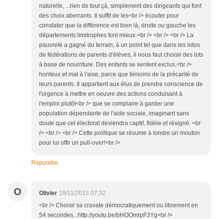
naturelle, ...rien de tout çà, simplement des dirigeants qui font
des choix aberrants. Il suffit de les<br /> écouter pour
constater que la différence est bien là, droite ou gauche les
départements limitrophes font mieux.<br /> <br /> <br /> La
pauvreté a gagné du terrain, à un point tel que dans les lotos
de fédérations de parents d'élèves, il nous faut choisir des lots
à base de nourriture. Des enfants se sentent exclus,<br />
honteux et mal à l'aise, parce que témoins de la précarité de
leurs parents. Il appartient aux élus de prendre conscience de
l'urgence à mettre en oeuvre des actions conduisant à
l'emploi plutôt<br /> que se complaire à garder une
population dépendante de l'aide sociale, imaginant sans
doute que cet électorat deviendra captif, fidèle et résigné. <br
/> <br /> <br /> Cette politique se résume à tondre un mouton
pour lui offir un pull-over!<br />
Répondre
O
Olivier
19/11/2013 07:32
<br /> Choisir sa cravate démocratiquement ou librement en
54 secondes...http://youtu.be/bHOOmrpF3Yg<br />