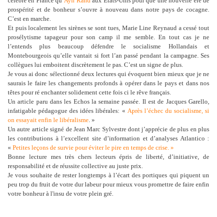
célèbre en France qu’
Ayn Rand
aux Etats-Unis pour que une nouvelle ère de
prospérité et de bonheur s’ouvre à nouveau dans notre pays de cocagne.
C’est en marche.
Et puis localement les sirènes se sont tues, Marie Line Reynaud a cessé tout
prosélytisme tapageur pour son camp il me semble. En tout cas je ne
l’entends plus beaucoup défendre le socialisme Hollandais et
Montebourgeois qu’elle vantait si fort l’an passé pendant la campagne. Ses
collègues lui emboitent discrètement le pas. C’est un signe de plus.
Je vous ai donc sélectionné deux lectures qui évoquent bien mieux que je ne
saurais le faire les changements profonds à opérer dans le pays et dans nos
têtes pour ré enchanter solidement cette fois ci le rêve français.
Un article paru dans les Echos la semaine passée. Il est de Jacques Garello,
infatigable pédagogue des idées libérales: «
Après l’échec du socialisme, si
on essayait enfin le libéralisme
. »
Un autre article signé de Jean Marc Sylvestre dont j’apprécie de plus en plus
les contributions à l’excellent site d’information et d’analyses Atlantico :
«
Petites leçons de survie pour éviter le pire en temps de crise. »
Bonne lecture mes très chers lecteurs épris de liberté, d’initiative, de
responsabilité et de réussite collective au juste prix.
Je vous souhaite de rester longtemps à l’écart des portiques qui piquent un
peu trop du fruit de votre dur labeur pour mieux vous promettre de faire enfin
votre bonheur à l'insu de votre plein gré.