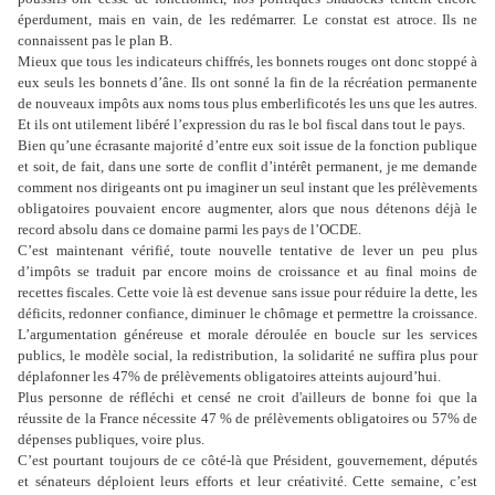
éperdument, mais en vain, de les redémarrer. Le constat est atroce. Ils ne
connaissent pas le plan B.
Mieux que tous les indicateurs chiffrés, les bonnets rouges ont donc stoppé à
eux seuls les bonnets d’âne. Ils ont sonné la fin de la récréation permanente
de nouveaux impôts aux noms tous plus emberlificotés les uns que les autres.
Et ils ont utilement libéré l’expression du ras le bol fiscal dans tout le pays.
Bien qu’une écrasante majorité d’entre eux soit issue de la fonction publique
et soit, de fait, dans une sorte de conflit d’intérêt permanent, je me demande
comment nos dirigeants ont pu imaginer un seul instant que les prélèvements
obligatoires pouvaient encore augmenter, alors que nous détenons déjà le
record absolu dans ce domaine parmi les pays de l’OCDE.
C’est maintenant vérifié, toute nouvelle tentative de lever un peu plus
d’impôts se traduit par encore moins de croissance et au final moins de
recettes fiscales. Cette voie là est devenue sans issue pour réduire la dette, les
déficits, redonner confiance, diminuer le chômage et permettre la croissance.
L’argumentation généreuse et morale déroulée en boucle sur les services
publics, le modèle social, la redistribution, la solidarité ne suffira plus pour
déplafonner les 47% de prélèvements obligatoires atteints aujourd’hui.
Plus personne de réfléchi et censé ne croit d'ailleurs de bonne foi que la
réussite de la France nécessite 47 % de prélèvements obligatoires ou 57% de
dépenses publiques, voire plus.
C’est pourtant toujours de ce côté-là que Président, gouvernement, députés
et sénateurs déploient leurs efforts et leur créativité. Cette semaine, c’est