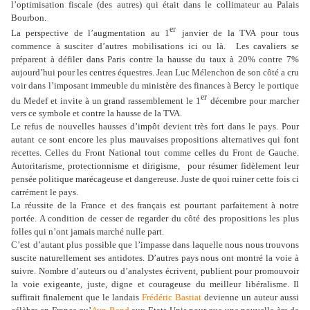
l’optimisation fiscale (des autres) qui était dans le collimateur au Palais
Bourbon.
er
La perspective de l’augmentation au 1
janvier de la TVA pour tous
commence à susciter d’autres mobilisations ici ou là.
Les cavaliers se
préparent à défiler dans Paris contre la hausse du taux à 20% contre 7%
aujourd’hui pour les centres équestres. Jean Luc Mélenchon de son côté a cru
voir dans l’imposant immeuble du ministère des finances à Bercy le portique
er
du Medef et invite à un grand rassemblement le 1
décembre pour marcher
vers ce symbole et contre la hausse de la TVA.
Le refus de nouvelles hausses d’impôt devient très fort dans le pays. Pour
autant ce sont encore les plus mauvaises propositions alternatives qui font
recettes. Celles du Front National tout comme celles du Front de Gauche.
Autoritarisme, protectionnisme et dirigisme,
pour résumer fidèlement leur
pensée politique marécageuse et dangereuse. Juste de quoi ruiner cette fois ci
carrément le pays.
La réussite de la France et des français est pourtant parfaitement à notre
portée. A condition de cesser de regarder du côté des propositions les plus
folles qui n’ont jamais marché nulle part.
C’est d’autant plus possible que l’impasse dans laquelle nous nous trouvons
suscite naturellement ses antidotes. D’autres pays nous ont montré la voie à
suivre. Nombre d’auteurs ou d’analystes écrivent, publient pour promouvoir
la voie exigeante, juste, digne et courageuse du meilleur libéralisme. Il
suffirait finalement que le landais
Frédéric Bastiat
devienne un auteur aussi