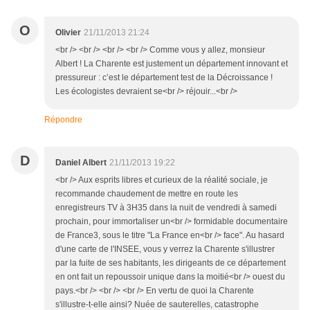
O
Olivier
21/11/2013 21:24
<br /> <br /> <br /> <br /> Comme vous y allez, monsieur
Albert ! La Charente est justement un département innovant et
pressureur : c’est le département test de la Décroissance !
Les écologistes devraient se<br /> réjouir...<br />
Répondre
D
Daniel Albert
21/11/2013 19:22
<br /> Aux esprits libres et curieux de la réalité sociale, je
recommande chaudement de mettre en route les
enregistreurs TV à 3H35 dans la nuit de vendredi à samedi
prochain, pour immortaliser un<br /> formidable documentaire
de France3, sous le titre "La France en<br /> face". Au hasard
d'une carte de l'INSEE, vous y verrez la Charente s'illustrer
par la fuite de ses habitants, les dirigeants de ce département
en ont fait un repoussoir unique dans la moitié<br /> ouest du
pays.<br /> <br /> <br /> En vertu de quoi la Charente
s'illustre-t-elle ainsi? Nuée de sauterelles, catastrophe