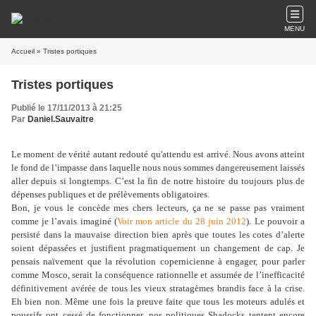
MENU
Accueil
» Tristes portiques
Tristes portiques
Publié le 17/11/2013 à 21:25
Par
Daniel.Sauvaitre
Le moment de vérité autant redouté qu'attendu est arrivé. Nous avons atteint
le fond de l’impasse dans laquelle nous nous sommes dangereusement laissés
aller depuis si longtemps. C’est la fin de notre histoire du toujours plus de
dépenses publiques et de prélèvements obligatoires.
Bon, je vous le concède mes chers lecteurs, ça ne se passe pas vraiment
comme je l’avais imaginé (
Voir mon article du 28 juin 2012
). Le pouvoir a
persisté dans la mauvaise direction bien après que toutes les cotes d’alerte
soient dépassées et justifient pragmatiquement un changement de cap. Je
pensais naïvement que la révolution copernicienne à engager, pour parler
comme Mosco, serait la conséquence rationnelle et assumée de l’inefficacité
définitivement avérée de tous les vieux stratagèmes brandis face à la crise.
Eh bien non. Même une fois la preuve faite que tous les moteurs adulés et
poussifs ont cessé de fonctionner, nos politiques Shadocks tentent encore