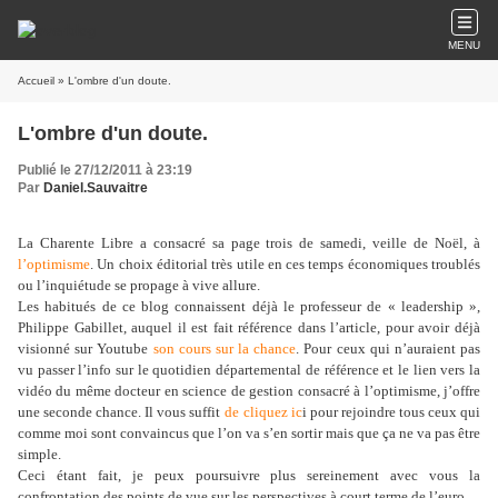
MENU
Accueil
» L'ombre d'un doute.
L'ombre d'un doute.
Publié le 27/12/2011 à 23:19
Par
Daniel.Sauvaitre
La Charente Libre a consacré sa page trois de samedi, veille de Noël, à
l’optimisme
. Un choix éditorial très utile en ces temps économiques troublés
ou l’inquiétude se propage à vive allure.
Les habitués de ce blog connaissent déjà le professeur de « leadership »,
Philippe Gabillet, auquel il est fait référence dans l’article, pour avoir déjà
visionné sur Youtube
son cours sur la chance
. Pour ceux qui n’auraient pas
vu passer l’info sur le quotidien départemental de référence et le lien vers la
vidéo du même docteur en science de gestion consacré à l’optimisme, j’offre
une seconde chance. Il vous suffit
de cliquez ic
i pour rejoindre tous ceux qui
comme moi sont convaincus que l’on va s’en sortir mais que ça ne va pas être
simple.
Ceci étant fait, je peux poursuivre plus sereinement avec vous la
confrontation des points de vue sur les perspectives à court terme de l’euro.