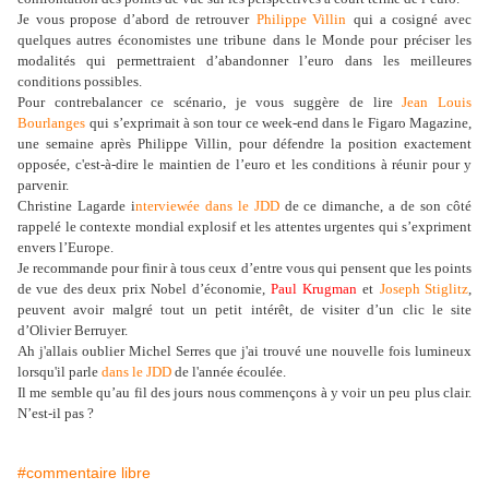
Je vous propose d’abord de retrouver
Philippe Villin
qui a cosigné avec
quelques autres économistes une tribune dans le Monde pour préciser les
modalités qui permettraient d’abandonner l’euro dans les meilleures
conditions possibles.
Pour contrebalancer ce scénario, je vous suggère de lire
Jean Louis
Bourlanges
qui s’exprimait à son tour ce week-end dans le Figaro Magazine,
une semaine après Philippe Villin, pour défendre la position exactement
opposée, c'est-à-dire le maintien de l’euro et les conditions à réunir pour y
parvenir.
Christine Lagarde i
nterviewée dans le JDD
de ce dimanche, a de son côté
rappelé le contexte mondial explosif et les attentes urgentes qui s’expriment
envers l’Europe.
Je recommande pour finir à tous ceux d’entre vous qui pensent que les points
de vue des deux prix Nobel d’économie,
Paul Krugman
et
Joseph Stiglitz
,
peuvent avoir malgré tout un petit intérêt, de visiter d’un clic le site
d’Olivier Berruyer.
Ah j'allais oublier Michel Serres que j'ai trouvé une nouvelle fois lumineux
lorsqu'il parle
dans le JDD
de l'année écoulée.
Il me semble qu’au fil des jours nous commençons à y voir un peu plus clair.
N’est-il pas ?
#commentaire libre