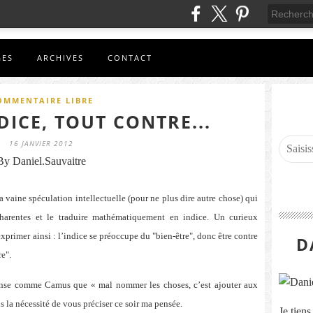
GES
ARCHIVES
CONTACT
OMMENTAIRE LIBRE
DICE, TOUT CONTRE...
16 JANVIER 2012
By Daniel.Sauvaitre
 vaine spéculation intellectuelle (pour ne plus dire autre chose) qui
Charentes et le traduire mathématiquement en indice. Un curieux
exprimer ainsi : l’indice se préoccupe du "bien-être", donc être contre
D
re".
 pense comme Camus que « mal nommer les choses, c’est ajouter aux
 la nécessité de vous préciser ce soir ma pensée.
Je tien