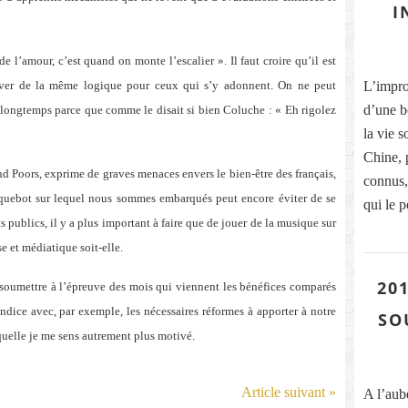
I
l’amour, c’est quand on monte l’escalier ». Il faut croire qu’il est
ever de la même logique pour ceux qui s’y adonnent. On ne peut
L’improb
d’une b
p longtemps parce que comme le disait si bien Coluche : « Eh rigolez
la vie s
Chine, 
nd Poors, exprime de graves menaces envers le bien-être des français,
connus, 
uebot sur lequel nous sommes embarqués peut encore éviter de se
qui le p
its publics, il y a plus important à faire que de jouer de la musique sur
e et médiatique soit-elle.
201
 soumettre à l’épreuve des mois qui viennent les bénéfices comparés
ndice avec, par exemple, les nécessaires réformes à apporter à notre
SO
aquelle je me sens autrement plus motivé.
Article suivant »
A l’aub