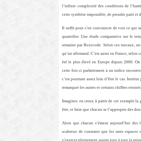
l’infinie complexité des conditions de l’har
cette synthèse impossible, de prendre parti et 
Il suffit pour s’en convaincre de voir ce qui 
quantifier. Une étude comparative sur le tem
semaine par Rexecode. Selon ces travaux, un 
qu’un allemand. C’est aussi en France, selon c
été le plus élevé en Europe depuis 2000. On 
cette fois ci parfaitement à un indice inconte
c’est pourtant assez loin d’être le cas. Institu
remarquer les autres et certains chiffres erronés
Imaginez
en creux à partir de cet exemple la 
être, et faire que chacun se l’approprie des deu
Alors que chacun s’émeut aujourd’hui des log
scabreux de constater que les rares espaces v
s’exercer pleinement soient tour à tour la pro