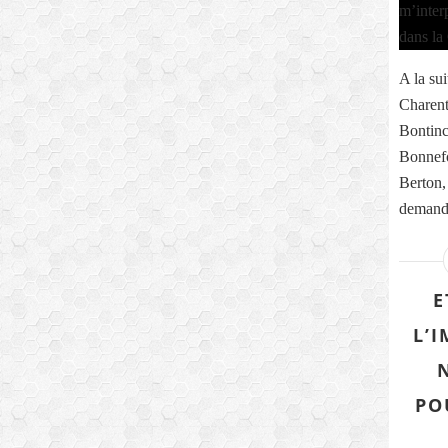
A la sui
Charent
Bontinc
Bonnefo
Berton,
demande
E
L’
PO