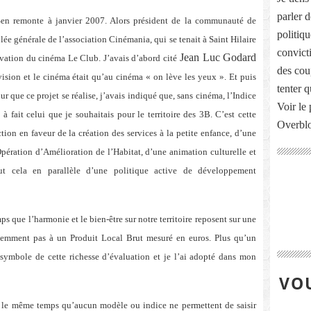
parler 
en remonte à janvier 2007. Alors président de la communauté de
politiq
ée générale de l’association Cinémania, qui se tenait à Saint Hilaire
convict
Jean Luc Godard
vation du cinéma Le Club. J’avais d’abord cité
des cou
évision et le cinéma était qu’au cinéma « on lève les yeux ». Et puis
tenter 
r que ce projet se réalise, j’avais indiqué que, sans cinéma, l’Indice
Voir le 
fait celui que je souhaitais pour le territoire des 3B. C’est cette
Overbl
on en faveur de la création des services à la petite enfance, d’une
pération d’Amélioration de l’Habitat, d’une animation culturelle et
out cela en parallèle d’une politique active de développement
s que l’harmonie et le bien-être sur notre territoire reposent sur une
idemment pas à un Produit Local Brut mesuré en euros. Plus qu’un
 symbole de cette richesse d’évaluation et je l’ai adopté dans mon
VOU
 le même temps qu’aucun modèle ou indice ne permettent de saisir