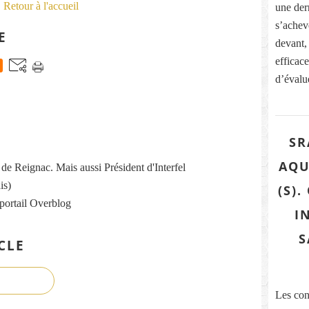
Retour à l'accueil
une dern
s’acheve
E
devant,
efficace
d’évalue
SR
AQU
re de Reignac. Mais aussi Président d'Interfel
is)
(S)
 portail Overblog
I
S
CLE
Les con