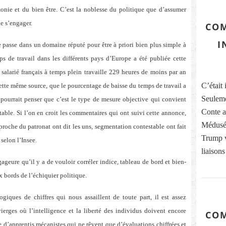
monie et du bien être. C’est la noblesse du politique que d’assumer
de s’engager.
COM
I
se passe dans un domaine réputé pour être à priori bien plus simple à
ps de travail dans les différents pays d’Europe a été publiée cette
salarié français à temps plein travaille 229 heures de moins par an
C’était 
ette même source, que le pourcentage de baisse du temps de travail a
Seuleme
pourrait penser que c’est le type de mesure objective qui convient
Conte ai
stable. Si l’on en croit les commentaires qui ont suivi cette annonce,
Médusés
t proche du patronat ont dit les uns, segmentation contestable ont fait
Trump vi
 selon l’Insee.
liaisons
gageure qu’il y a de vouloir corréler indice, tableau de bord et bien-
x bords de l’échiquier politique.
iques de chiffres qui nous assaillent de toute part, il est assez
ierges où l’intelligence et la liberté des individus doivent encore
COM
ie d’apprentis mécanistes qui ne rêvent que d’évaluations chiffrées et