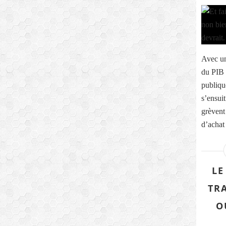
Avec un
du PIB 
publiqu
s’ensuit
grèvent
d’achat 
LE
TR
O