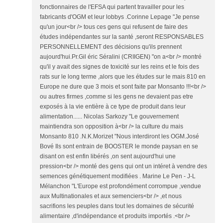
fonctionnaires de l'EFSA qui partent travailler pour les
fabricants d'OGM et leur lobbys .Corinne Lepage "Je pense
qu'un jour<br /> tous ces gens qui refusent de faire des
études indépendantes sur la santé ,seront RESPONSABLES
PERSONNELLEMENT des décisions qu'ils prennent
aujourd'hui.Pr.Gil éric Séralini (CRIIGEN) "on a<br /> montré
qu'il y avait des signes de toxicité sur les reins et le fois des
rats sur le long terme ,alors que les études sur le mais 810 en
Europe ne dure que 3 mois et sont faite par Monsanto !!!<br />
ou autres firmes ,comme si les gens ne devaient pas etre
exposés à la vie entière à ce type de produit dans leur
alimentation...... Nicolas Sarkozy "Le gouvernement
maintiendra son opposition à<br /> la culture du mais
Monsanto 810 .N.K.Morizet "Nous interdiront les OGM.José
Bové Ils sont entrain de BOOSTER le monde paysan en se
disant on est enfin libérés ,on sent aujourd'hui une
pression<br /> monté des gens qui ont un intéret à vendre des
semences génétiquement modifiées . Marine Le Pen - J-L
Mélanchon "L'Europe est profondément corrompue ,vendue
aux Multinationales et aux semenciers<br /> ,et nous
sacrifions les peuples dans tout les domaines de sécurité
alimentaire ,d'indépendance et produits importés .<br />