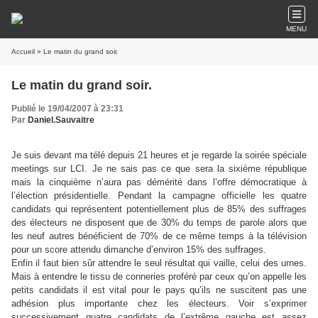
MENU
Accueil
» Le matin du grand soir.
Le matin du grand soir.
Publié le 19/04/2007 à 23:31
Par
Daniel.Sauvaitre
Je suis devant ma télé depuis 21 heures et je regarde la soirée spéciale
meetings sur LCI. Je ne sais pas ce que sera la sixième république
mais la cinquième n’aura pas démérité dans l’offre démocratique à
l’élection présidentielle. Pendant la campagne officielle les quatre
candidats qui représentent potentiellement plus de 85% des suffrages
des électeurs ne disposent que de 30% du temps de parole alors que
les neuf autres bénéficient de 70% de ce même temps à la télévision
pour un score attendu dimanche d’environ 15% des suffrages.
Enfin il faut bien sûr attendre le seul résultat qui vaille, celui des urnes.
Mais à entendre le tissu de conneries proféré par ceux qu’on appelle les
petits candidats il est vital pour le pays qu’ils ne suscitent pas une
adhésion plus importante chez les électeurs. Voir s’exprimer
successivement quatre candidats de l’extrême gauche est assez