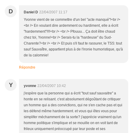
D
Daniel D
22/04/2007 11:17
Yvonne vient de se commettre d'un bel "acte manqué"!<br />
<br /> En voulant dire ardemment ou hardiment, elle a écrit
"hardemment"!!!!<br /> <br /> Pfouuu... Ça doit être chaud
chez toi, Yvonne!<br /> Serais-tu la "hardeuse" du Sud-
Charente?<br /> <br /> Et puis s'il faut te rassurer, le TSS: tout
sauf Sauvaître, appartient plus à de l'ironie humoristique, qu'à
de la calomnie!
Répondre
Y
yvonne
22/04/2007 10:42
j'espère que la personne qui a écrit "tout sauf sauvaitre" a
honte en se relisant. c'est absolument dégoûtant de critiquer
un homme qui a des convictions, qui ne s'en cache pas et qui
les défend même hardemment. et vous qui êtes vous pour
simplifer méchamment de la sorte? j'apprécie vraiment qu'un
homme politique s'implique et se mouille on en voit tant de
frileux uniquement préoccupé par leur poste et ses