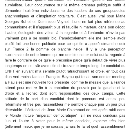
surréaliste. Leur concurrence sur le même créneau politique suffit à
démontrer l’extrême individualisme des leaders de ces groupuscules
anachroniques et d’inspiration totalitaire. C’est aussi vrai pour Marie
Georges Buffet et Dominique Voynet. L’une ne fait plus référence au
communisme et il n’apparaît plus ni faucille ni marteau dans son décor.
L’autre, écologiste des villes, à la regarder et à l’entendre n’invite pas
vraiment pas à se nourrir bio. Paradoxalement elle me semble avoir
plutôt fait une bonne publicité pour ce qu’elle a appelé dimanche soir
sur France 2 la pomme de blanche neige. Il y a une perception
subliminale de cette femme qui me semble inciter celui qui la regarde à
faire le contraire de ce qu’elle préconise parce qu’à défaut de vivre plus
longtemps on est sûr avec elle de trouver le temps long. Le candidat du
CNPT en suivant m’a semblé plutôt rafraichissant et drôle, en tout cas
d’un vert moins factice. François Bayrou qui tenait son dernier meeting
à Pau s’est une nouvelle fois présenté comme le messie que
la France
attend pour mettre fin à la captation du pouvoir par la gauche et la
droite et à l’échec dont sont responsables ces deux camps. Cette
attitude de la part d’un candidat dont le parcours est assez peu
réformiste et très peu rassembleur me semble chaque jour un peu plus
détestable. L’éditorial de Jean Marie Colombani de cet après midi dans
le Monde intitulé "impératif démocratique", s’il ne nous conduira pas
l’un et l’autre à voter pour le même candidat, exprime très bien
(tellement mieux que je ne saurais jamais le faire) quel rassemblement