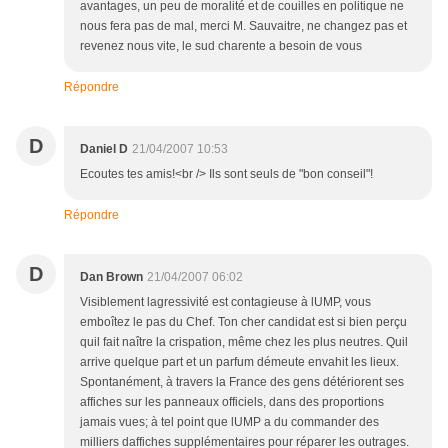
avantages, un peu de moralité et de couilles en politique ne
nous fera pas de mal, merci M. Sauvaitre, ne changez pas et
revenez nous vite, le sud charente a besoin de vous
Répondre
D
Daniel D
21/04/2007 10:53
Ecoutes tes amis!<br /> Ils sont seuls de "bon conseil"!
Répondre
D
Dan Brown
21/04/2007 06:02
Visiblement lagressivité est contagieuse à lUMP, vous
emboîtez le pas du Chef. Ton cher candidat est si bien perçu
quil fait naître la crispation, même chez les plus neutres. Quil
arrive quelque part et un parfum démeute envahit les lieux.
Spontanément, à travers la France des gens détériorent ses
affiches sur les panneaux officiels, dans des proportions
jamais vues; à tel point que lUMP a du commander des
milliers daffiches supplémentaires pour réparer les outrages.