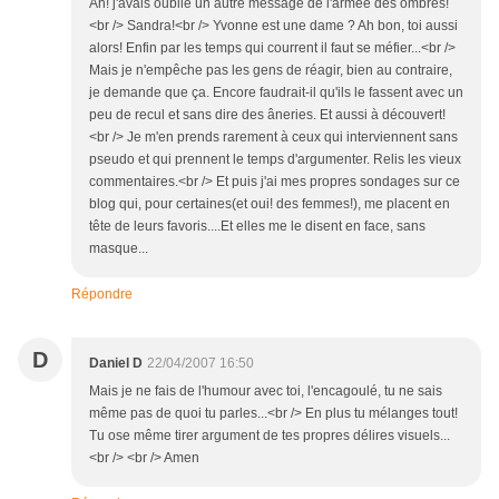
Ah! j'avais oublié un autre message de l'armée des ombres!
<br /> Sandra!<br /> Yvonne est une dame ? Ah bon, toi aussi
alors! Enfin par les temps qui courrent il faut se méfier...<br />
Mais je n'empêche pas les gens de réagir, bien au contraire,
je demande que ça. Encore faudrait-il qu'ils le fassent avec un
peu de recul et sans dire des âneries. Et aussi à découvert!
<br /> Je m'en prends rarement à ceux qui interviennent sans
pseudo et qui prennent le temps d'argumenter. Relis les vieux
commentaires.<br /> Et puis j'ai mes propres sondages sur ce
blog qui, pour certaines(et oui! des femmes!), me placent en
tête de leurs favoris....Et elles me le disent en face, sans
masque...
Répondre
D
Daniel D
22/04/2007 16:50
Mais je ne fais de l'humour avec toi, l'encagoulé, tu ne sais
même pas de quoi tu parles...<br /> En plus tu mélanges tout!
Tu ose même tirer argument de tes propres délires visuels...
<br /> <br /> Amen