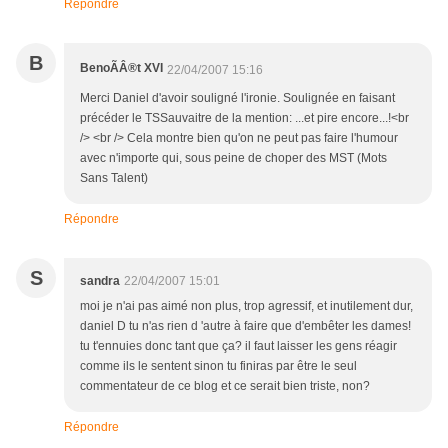
Répondre
B
BenoÃÂ®t XVI
22/04/2007 15:16
Merci Daniel d'avoir souligné l'ironie. Soulignée en faisant
précéder le TSSauvaitre de la mention: ...et pire encore...!<br
/> <br /> Cela montre bien qu'on ne peut pas faire l'humour
avec n'importe qui, sous peine de choper des MST (Mots
Sans Talent)
Répondre
S
sandra
22/04/2007 15:01
moi je n'ai pas aimé non plus, trop agressif, et inutilement dur,
daniel D tu n'as rien d 'autre à faire que d'embêter les dames!
tu t'ennuies donc tant que ça? il faut laisser les gens réagir
comme ils le sentent sinon tu finiras par être le seul
commentateur de ce blog et ce serait bien triste, non?
Répondre